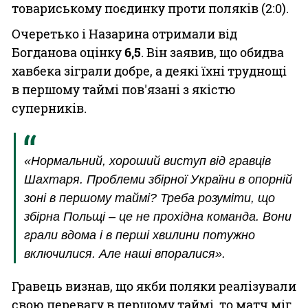
товариському поєдинку проти поляків (2:0).
Очеретько і Назарина отримали від
Богданова оцінку
6,5
. Він заявив, що обидва
хавбека зіграли добре, а деякі їхні труднощі
в першому таймі пов'язані з якістю
суперників.
«Нормальний, хороший виступ від гравців
Шахтаря. Проблеми збірної України в опорній
зоні в першому таймі? Треба розуміти, що
збірна Польщі – це не прохідна команда. Вони
грали вдома і в перші хвилини потужно
включилися. Але наші впоралися».
Гравець визнав, що якби поляки реалізували
свою перевагу в першому таймі, то матч міг