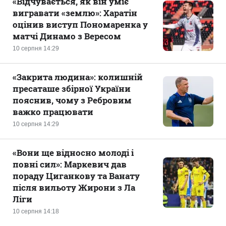
«Відчувається, як він уміє
вигравати «землю»: Харатін
оцінив виступ Пономаренка у
матчі Динамо з Вересом
10 серпня 14:29
«Закрита людина»: колишній
пресаташе збірної України
пояснив, чому з Ребровим
важко працювати
10 серпня 14:29
«Вони ще відносно молоді і
повні сил»: Маркевич дав
пораду Циганкову та Ванату
після вильоту Жирони з Ла
Ліги
10 серпня 14:18