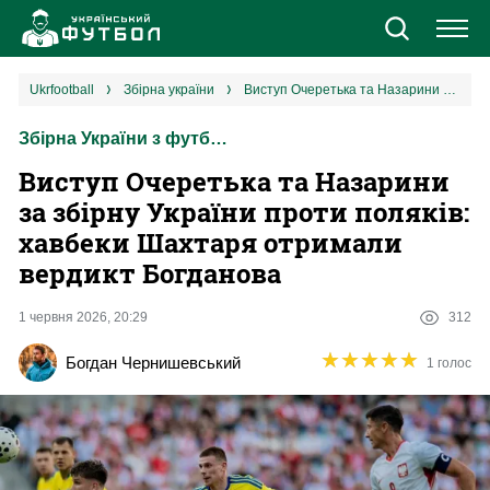
Новини
ukrfootball
збірна україни
Виступ Очеретька та Назарини за збірну України проти поляків: хавбеки Шахтаря отримали вердикт Богданова
Збірна України з футболу
Збірна
Виступ Очеретька та Назарини
Єврокубки
за збірну України проти поляків:
хавбеки Шахтаря отримали
УПЛ
вердикт Богданова
1 ліга
1 червня 2026, 20:29
312
★
★
★
★
★
★
★
★
★
★
Богдан Чернишевський
1 голос
2 ліга
Різне
Букмекери