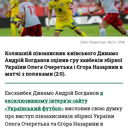
Казино
Олег Очеретько. Фото: УАФ
Колишній півзахисник київського Динамо
Андрій Богданов оцінив гру хавбеків збірної
України Олега Очеретька і Єгора Назарини в
матчі з поляками (2:0).
Ексхавбек Динамо Андрій Богданов
в
ексклюзивному інтерв'ю сайту
«Український футбол»
висловив свою думку
про виступ півзахисників збірної України
Олега Очеретька та Єгора Назарини в