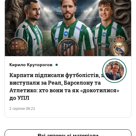
Кирило Круторогов
Карпати підписали футболістів, що
виступали за Реал, Барселону та
Атлетико: хто вони та як «докотилися»
до УПЛ
2 серпня 08:21
Всі авторські матеріали