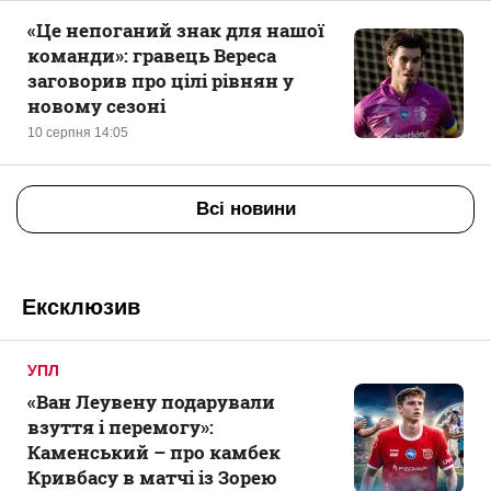
«Це непоганий знак для нашої
команди»: гравець Вереса
заговорив про цілі рівнян у
новому сезоні
10 серпня 14:05
Всі новини
Ексклюзив
УПЛ
«Ван Леувену подарували
взуття і перемогу»:
Каменський – про камбек
Кривбасу в матчі із Зорею