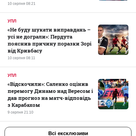
10 серпня 08:21
УПЛ
«Не буду шукати виправдань –
усі не дограли»: Пердута
пояснив причину поразки Зорі
від Кривбасу
10 серпня 08:11
УПЛ
«Відскочили»: Саленко оцінив
перемогу Динамо над Вересом і
дав прогноз на матч-відповідь
з Карабахом
9 серпня 21:10
Всі ексклюзиви