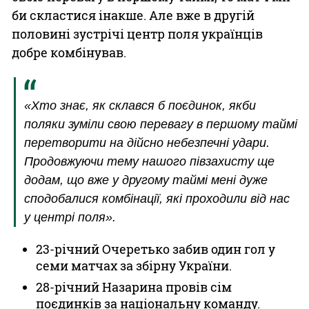
би скластися інакше. Але вже в другій
половині зустрічі центр поля українців
добре комбінував.
«Хто знає, як склався б поєдинок, якби
поляки зуміли свою перевагу в першому таймі
перетворити на дійсно небезпечні удари.
Продовжуючи тему нашого півзахисту ще
додам, що вже у другому таймі мені дуже
сподобалися комбінації, які проходили від нас
у центрі поля».
23-річний Очеретько забив один гол у
семи матчах за збірну України.
28-річний Назарина провів сім
поєдинків за національну команду.