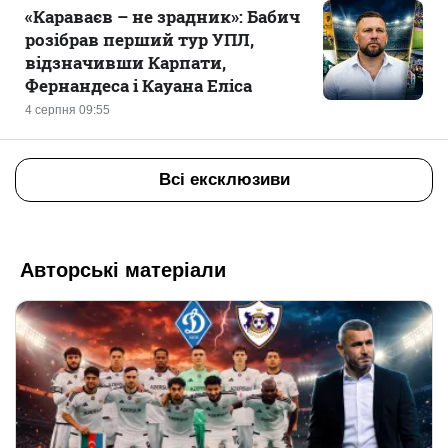
«Караваєв – не зрадник»: Бабич
розібрав перший тур УПЛ,
відзначивши Карпати,
Фернандеса і Кауана Еліса
4 серпня 09:55
Всі ексклюзиви
Авторські матеріали