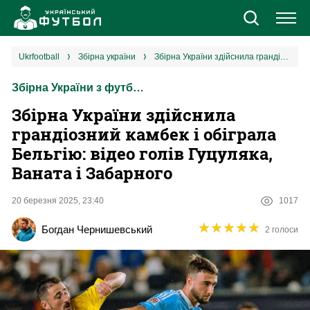
Новини
ukrfootball
збірна україни
Збірна України здійснила грандіозний камбек і обіграла Бельгію: відео голів Гуцуляка, Ваната і Забарного
Збірна України з футболу
Збірна
Збірна України здійснила
Єврокубки
грандіозний камбек і обіграла
Бельгію: відео голів Гуцуляка,
УПЛ
Ваната і Забарного
1 ліга
20 березня 2025, 23:40
1017
★
★
★
★
★
★
★
★
★
★
Богдан Чернишевський
2 голоси
2 ліга
Різне
Букмекери