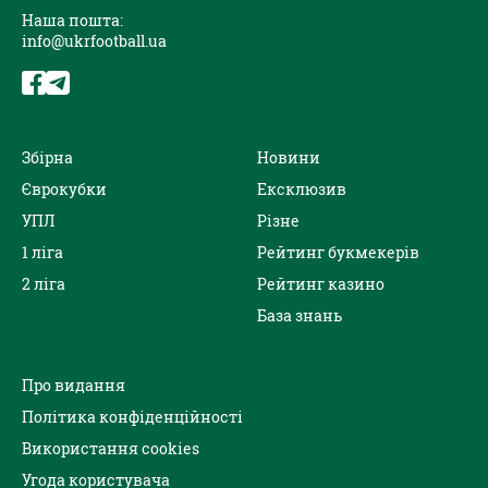
Наша пошта:
info@ukrfootball.ua
Збірна
Новини
Єврокубки
Ексклюзив
УПЛ
Різне
1 ліга
Рейтинг букмекерів
2 ліга
Рейтинг казино
База знань
Про видання
Політика конфіденційності
Використання cookies
Угода користувача