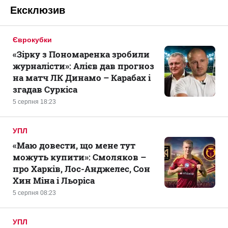
Ексклюзив
Єврокубки
«Зірку з Пономаренка зробили
журналісти»: Алієв дав прогноз
на матч ЛК Динамо – Карабах і
згадав Суркіса
5 серпня 18:23
УПЛ
«Маю довести, що мене тут
можуть купити»: Смоляков –
про Харків, Лос-Анджелес, Сон
Хин Міна і Льоріса
5 серпня 08:23
УПЛ