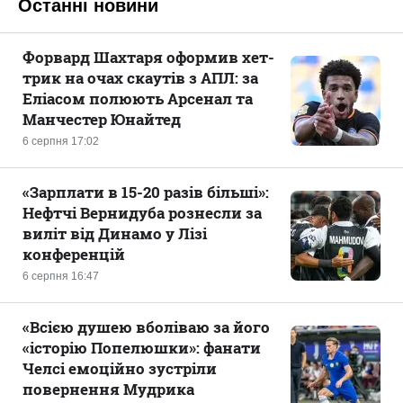
Останні новини
Форвард Шахтаря оформив хет-
трик на очах скаутів з АПЛ: за
Еліасом полюють Арсенал та
Манчестер Юнайтед
6 серпня 17:02
«Зарплати в 15-20 разів більші»:
Нефтчі Вернидуба рознесли за
виліт від Динамо у Лізі
конференцій
6 серпня 16:47
«Всією душею вболіваю за його
«історію Попелюшки»: фанати
Челсі емоційно зустріли
повернення Мудрика