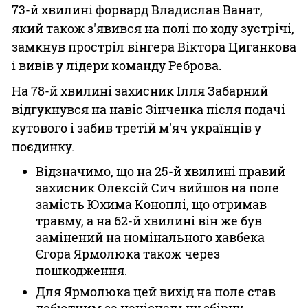
73-й хвилині форвард Владислав Ванат,
який також з'явився на полі по ходу зустрічі,
замкнув простріл вінгера Віктора Циганкова
і вивів у лідери команду Реброва.
На 78-й хвилині захисник Ілля Забарний
відгукнувся на навіс Зінченка після подачі
кутового і забив третій м'яч українців у
поєдинку.
Відзначимо, що на 25-й хвилині правий
захисник Олексій Сич вийшов на поле
замість Юхима Коноплі, що отримав
травму, а на 62-й хвилині він же був
замінений на номінального хавбека
Єгора Ярмолюка також через
пошкодження.
Для Ярмолюка цей вихід на поле став