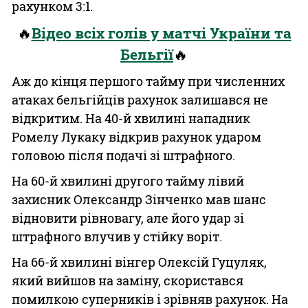
рахунком 3:1.
🔥
Відео всіх голів у матчі України та
Бельгії
🔥
Аж до кінця першого тайму при численних
атаках бельгійців рахунок залишався не
відкритим. На 40-й хвилині нападник
Ромелу Лукаку відкрив рахунок ударом
головою після подачі зі штрафного.
На 60-й хвилині другого тайму лівий
захисник Олександр Зінченко мав шанс
відновити рівновагу, але його удар зі
штрафного влучив у стійку воріт.
На 66-й хвилині вінгер Олексій Гуцуляк,
який вийшов на заміну, скористався
помилкою суперників і зрівняв рахунок. На