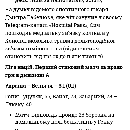
дебютним за національну збірну.
На думку відомого спортивного лікаря
Дмитра Бабелюка, яке він озвучив у своєму
Telegram-каналі «Hospital Pass», Сич
пошкодив медіальну зв'язку коліна, а у
Коноплі можлива травма дельтоподібної
зв'язки гомілкостопа (відновлення
становить від трьох до п'яти тижнів).
Ліга націй. Перший стиковий матч за право
гри в дивізіоні А
Україна – Бельгія – 3:1 (0:1)
Голи:
Гуцуляк, 66, Ванат, 73, Забарний, 78 –
Лукаку, 40
Матч-відповідь пройде 23 березня на
домашньому полі бельгійців у Генку.