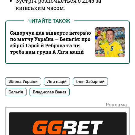
Зустріч розпочнеться о 21:45 за
київським часом.
ЧИТАЙТЕ ТАКОЖ
Сидорчук дав відверте інтерв'ю
по матчу Україна — Бельгія: про
збірні Гарсії й Реброва та чи
треба нам група А Ліги націй
Збірна України
Ліга націй
Ілля Забарний
Бельгія
Владислав Ванат
Реклама