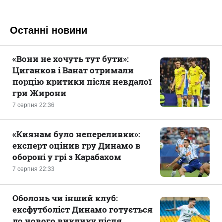
Останні новини
«Вони не хочуть тут бути»:
Циганков і Ванат отримали
порцію критики після невдалої
гри Жирони
7 серпня 22:36
«Киянам було непереливки»:
експерт оцінив гру Динамо в
обороні у грі з Карабахом
7 серпня 22:33
Оболонь чи інший клуб:
ексфутболіст Динамо готується
до нового виклику після