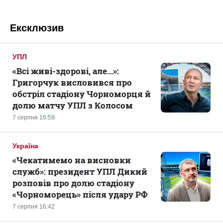
Ексклюзив
УПЛ
«Всі живі-здорові, але...»:
Григорчук висловився про
обстріл стадіону Чорноморця й
долю матчу УПЛ з Колосом
7 серпня 16:59
Україна
«Чекатимемо на висновки
служб»: президент УПЛ Дикий
розповів про долю стадіону
«Чорноморець» після удару РФ
7 серпня 16:42