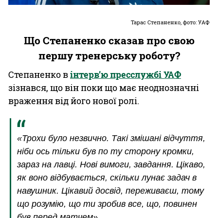
Тарас Степаненко, фото: УАФ
Що Степаненко сказав про свою
першу тренерську роботу?
Степаненко в
інтерв’ю пресслужбі УАФ
зізнався, що він поки що має неоднозначні
враження від його нової ролі.
«Трохи було незвично. Такі змішані відчуття,
ніби ось тільки був по ту сторону кромки,
зараз на лавці. Нові вимоги, завдання. Цікаво,
як воно відбувається, скільки лунає задач в
навушник. Цікавий досвід, переживаєш, тому
що розумію, що ти зробив все, що, повинен
був перед матчем».