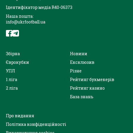
Ідентифікатор медіа R40-06373
Наша пошта:
info@ukrfootball.ua
Збірна
Новини
Єврокубки
Ексклюзив
УПЛ
Різне
1 ліга
Рейтинг букмекерів
2 ліга
Рейтинг казино
База знань
Про видання
Політика конфіденційності
Використання cookies