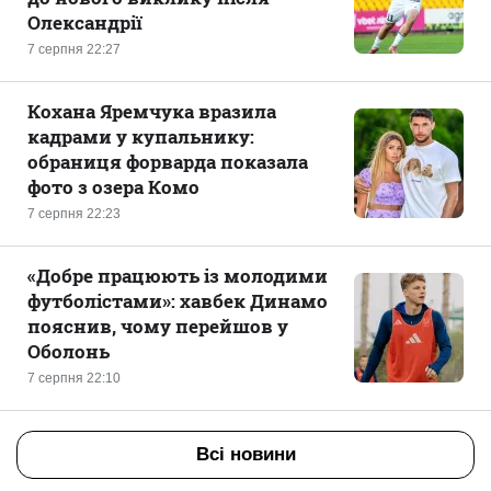
Олександрії
7 серпня 22:27
Кохана Яремчука вразила
кадрами у купальнику:
обраниця форварда показала
фото з озера Комо
7 серпня 22:23
«Добре працюють із молодими
футболістами»: хавбек Динамо
пояснив, чому перейшов у
Оболонь
7 серпня 22:10
Всі новини