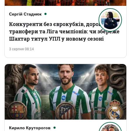
Сергій Стаднюк
Конкуренти без єврокубків, дорогі
трансфери та Ліга чемпіонів: чи збереже
Шахтар титул УПЛ у новому сезоні
3 серпня 08:14
Кирило Круторогов