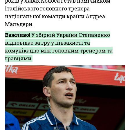
років у лавах Колоса і став помічником
італійського головного тренера
національної команди країни Андреа
Мальдери.
Важливо!
У збірній України Степаненко
відповідає за гру у півзахисті та
комунікацію між головним тренером та
гравцями.