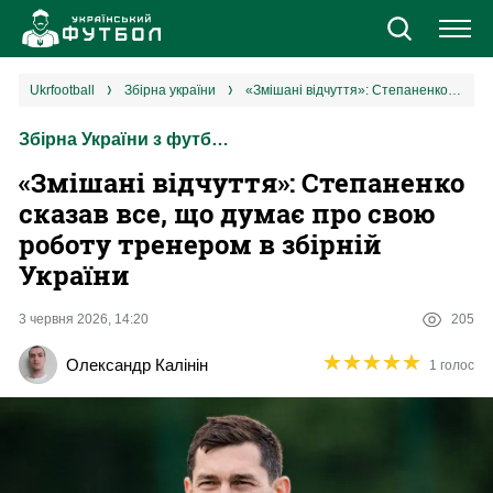
Новини
ukrfootball
збірна україни
«Змішані відчуття»: Степаненко сказав все, що думає про свою роботу тренером в збірній України
Збірна України з футболу
Збірна
«Змішані відчуття»: Степаненко
Єврокубки
сказав все, що думає про свою
роботу тренером в збірній
УПЛ
України
1 ліга
3 червня 2026, 14:20
205
★
★
★
★
★
★
★
★
★
★
Олександр Калінін
1 голос
2 ліга
Різне
Букмекери