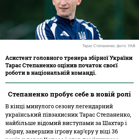
Казино
Тарас Степаненко, фото: УАФ
Асистент головного тренера збірної України
Тарас Степаненко оцінив початок своєї
роботи в національній команді.
Степаненко пробує себе в новій ролі
В кінці минулого сезону легендарний
український півзахисник Тарас Степаненко,
найбільше відомий виступами за Шахтар і
збірну, завершив ігрову кар’єру у віці 36