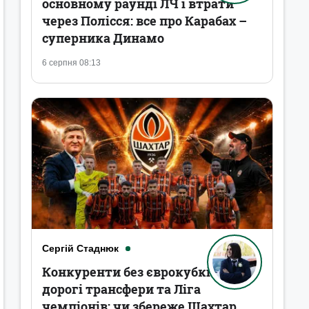
основному раунді ЛЧ і втрати
через Полісся: все про Карабах –
суперника Динамо
6 серпня 08:13
Сергій Стаднюк
Конкуренти без єврокубків,
дорогі трансфери та Ліга
чемпіонів: чи збереже Шахтар