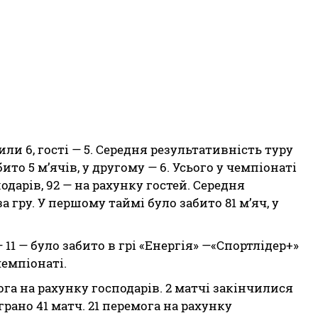
абили 6, гості — 5. Середня результативність туру
бито 5 м’ячів, у другому — 6. Усього у чемпіонаті
подарів, 92 — на рахунку гостей. Середня
а гру. У першому таймі було забито 81 м’яч, у
11 — було забито в грі «Енергія» —«Спортлідер+»
чемпіонаті.
мога на рахунку господарів. 2 матчі закінчилися
рано 41 матч. 21 перемога на рахунку