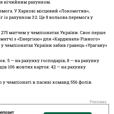
ися нічийним рахунком.
ремога. У Харкові місцевий «Локомотив»,
із рахунком 3:2. Це 8 вольова перемога у
» 275 матчем у чемпіонатах України. Своє перше
в матчі з «Енергією» для «Кардинала-Рівного»
 у чемпіонатах Украї­ни забив гравець «Урагану»
ок. 5 — на рахунку господарів, 8 — на рахунку
ців 106 жовтих карток: 42 — на рахунку
го у чемпіонаті в пасиві команд 556 фолів.
Реклама
депозит