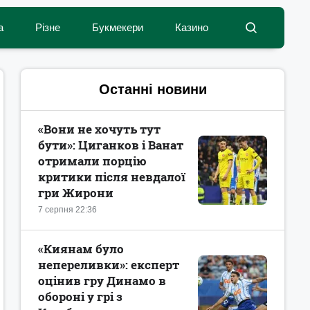
а
Різне
Букмекери
Казино
Останні новини
«Вони не хочуть тут
бути»: Циганков і Ванат
отримали порцію
критики після невдалої
гри Жирони
7 серпня 22:36
«Киянам було
непереливки»: експерт
оцінив гру Динамо в
обороні у грі з