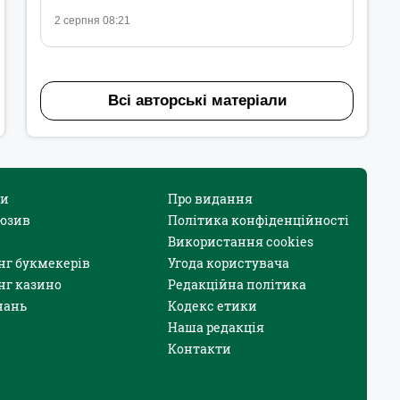
2 серпня 08:21
Всі авторські матеріали
и
Про видання
юзив
Політика конфіденційності
Використання cookies
нг букмекерів
Угода користувача
нг казино
Редакційна політика
нань
Кодекс етики
Наша редакція
Контакти