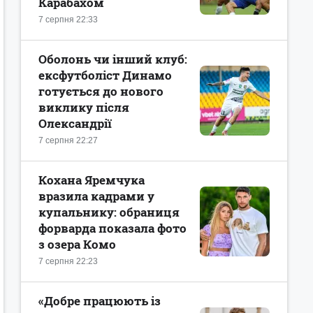
Карабахом
7 серпня 22:33
Оболонь чи інший клуб:
ексфутболіст Динамо
готується до нового
виклику після
Олександрії
7 серпня 22:27
Кохана Яремчука
вразила кадрами у
купальнику: обраниця
форварда показала фото
з озера Комо
7 серпня 22:23
«Добре працюють із