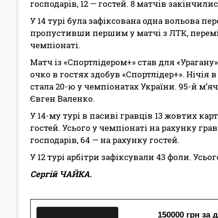
господарів, 12 — гостей. 8 матчів закінчил
У 14 турі була зафіксована одна вольова пе
пропустивши першим у матчі з ЛТК, переміг 
чемпіонаті.
Матч із «Спортлідером+» став для «Урагану
очко в гостях здобув «Спорт­лідер+». Нічія 
стала 20-ю у чемпіонатах України. 95-й м’яч
Євген Валенко.
У 14-му турі в пасиві гравців 13 жовтих карт
гостей. Усього у чемпіонаті на рахунку грав
господарів, 64 — на рахунку гостей.
У 12 турі арбітри зафіксували 43 фоли. Усьо
Сергій ЧАЙКА.
150000 грн за 