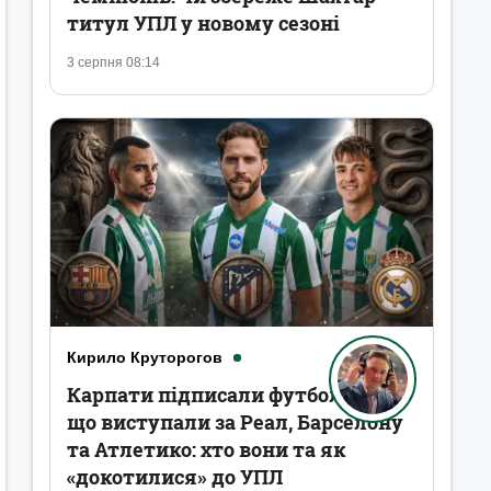
титул УПЛ у новому сезоні
3 серпня 08:14
Кирило Круторогов
Карпати підписали футболістів,
що виступали за Реал, Барселону
та Атлетико: хто вони та як
«докотилися» до УПЛ