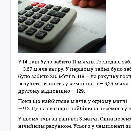
У 14 турі було забито 11 м’ячів. Господарі з
— 3,67 м’яча за гру. У першому таймі було за
було забито 210 м’ячів. 118 — на рахунку гос
результативність у чемпіонаті — 5,25 м’яча з
другому відповідно — 129.
Поки що найбільше м’ячів у одному матчі — 
— 9:2. Це на сьогодні найбільша перемога у 
У цьому турі зіграні всі 3 матчі. Одна пере
нічийним рахунком. Усього у чемпіонаті зіг