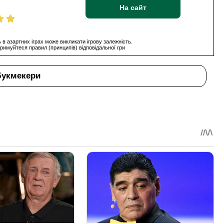
На сайт
 в азартних іграх може викликати ігрову залежність.
римуйтеся правил (принципів) відповідальної гри
букмекери