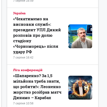
7 серпня 16:59
Україна
«Чекатимемо на
висновки служб»:
президент УПЛ Дикий
розповів про долю
стадіону
«Чорноморець» після
удару РФ
7 серпня 16:42
Ліга конференцій
«Шапаренко? За 1,5
мільйона треба знати,
що робити!»: Леоненко
жорстко розібрав матч
Динамо – Карабах
7 серпня 10:58