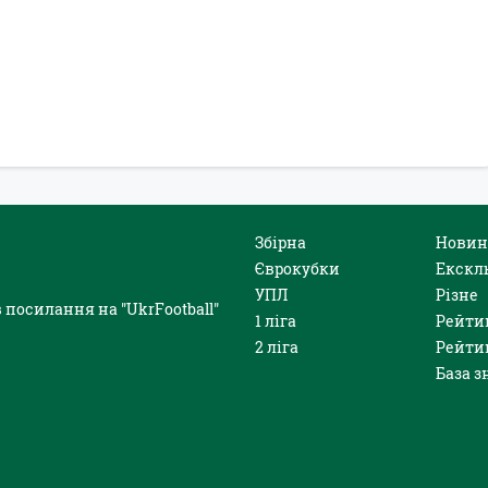
Збірна
Новин
Єврокубки
Екскл
УПЛ
Різне
 посилання на "UkrFootball"
1 ліга
Рейти
2 ліга
Рейти
База з