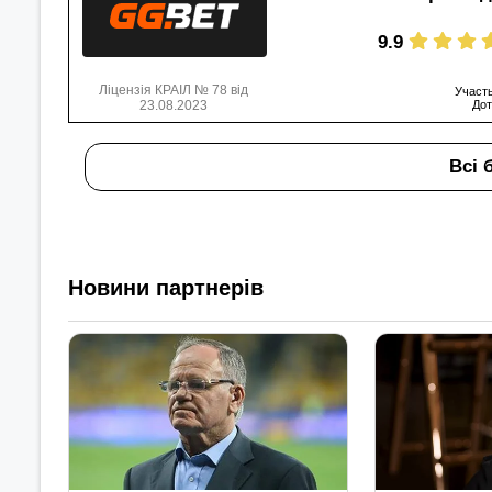
9.9
Ліцензія КРАІЛ № 78 від
Участь
23.08.2023
Дот
Всі 