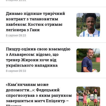
8 серпня 10:01
Динамо підпише трирічний
контракт з талановитим
хавбеком: Костюк отримає
легіонера з Гани
8 серпня 09:33
Пищур оцінив свою взаємодію
з Альваресом: відомо, що
тренер Жирони хоче від
українського нападника
8 серпня 09:33
«Кам’янчанам може
допомогти...»: Федецький
спрогнозував з яким рахунком
завершиться матч Епіцентр –