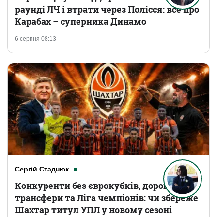
раунді ЛЧ і втрати через Полісся: все про
Карабах – суперника Динамо
6 серпня 08:13
Сергій Стаднюк
Конкуренти без єврокубків, дорогі
трансфери та Ліга чемпіонів: чи збереже
Шахтар титул УПЛ у новому сезоні