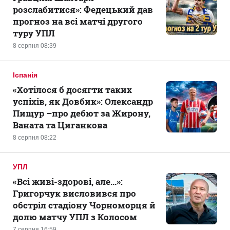
розслабитися»: Федецький дав
прогноз на всі матчі другого
туру УПЛ
8 серпня 08:39
Іспанія
«Хотілося б досягти таких
успіхів, як Довбик»: Олександр
Пищур –про дебют за Жирону,
Ваната та Циганкова
8 серпня 08:22
УПЛ
«Всі живі-здорові, але...»:
Григорчук висловився про
обстріл стадіону Чорноморця й
долю матчу УПЛ з Колосом
7 серпня 16:59