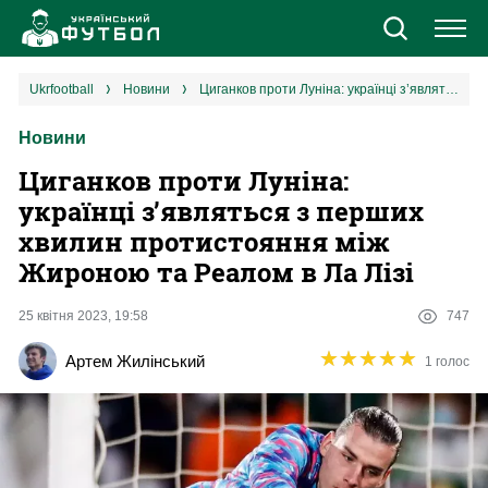
Новини
ukrfootball
новини
Циганков проти Луніна: українці з’являться з перших хвилин протистояння між Жироною та Реалом в Ла Лізі
Новини
Збірна
Циганков проти Луніна:
Єврокубки
українці з’являться з перших
хвилин протистояння між
УПЛ
Жироною та Реалом в Ла Лізі
1 ліга
25 квітня 2023, 19:58
747
★
★
★
★
★
★
★
★
★
★
Артем Жилінський
1 голос
2 ліга
Різне
Букмекери