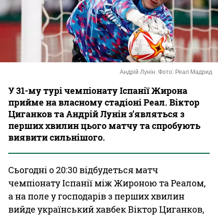
Казино
Андрій Лунін. Фото: Реал Мадрид
У 31-му турі чемпіонату Іспанії Жирона
прийме на власному стадіоні Реал. Віктор
Циганков та Андрій Лунін з’являться з
перших хвилин цього матчу та спробують
виявити сильнішого.
Сьогодні о 20:30 відбудеться матч
чемпіонату Іспанії між Жироною та Реалом,
а на поле у господарів з перших хвилин
вийде український хавбек Віктор Циганков,