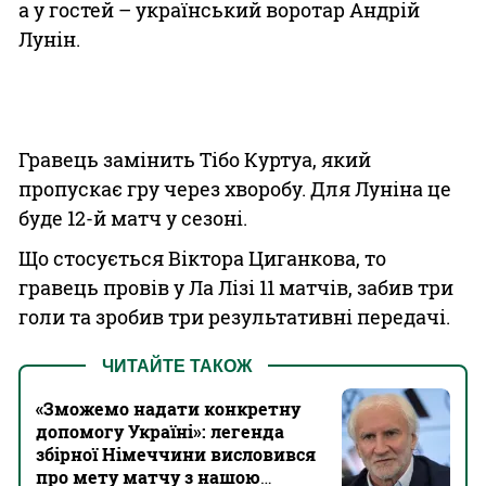
а у гостей – український воротар Андрій
Лунін.
Гравець замінить Тібо Куртуа, який
пропускає гру через хворобу. Для Луніна це
буде 12-й матч у сезоні.
Що стосується Віктора Циганкова, то
гравець провів у Ла Лізі 11 матчів, забив три
голи та зробив три результативні передачі.
ЧИТАЙТЕ ТАКОЖ
«Зможемо надати конкретну
допомогу Україні»: легенда
збірної Німеччини висловився
про мету матчу з нашою