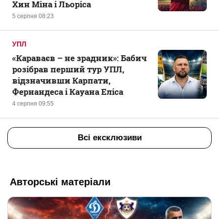
Хин Міна і Льоріса
5 серпня 08:23
УПЛ
«Караваєв – не зрадник»: Бабич
розібрав перший тур УПЛ,
відзначивши Карпати,
Фернандеса і Кауана Еліса
4 серпня 09:55
Всі ексклюзиви
Авторські матеріали