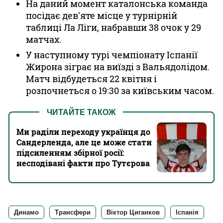
На даний момент каталонська команда
посідає дев'яте місце у турнірній
таблиці Ла Ліги, набравши 38 очок у 29
матчах.
У наступному турі чемпіонату Іспанії
Жирона зіграє на виїзді з Вальядолідом.
Матч відбудеться 22 квітня і
розпочнеться о 19:30 за київським часом.
ЧИТАЙТЕ ТАКОЖ
Ми раділи переходу українця до
Сандерленда, але це може стати
підсиленням збірної росії:
несподівані факти про Тутєрова
Динамо
Трансфери
Віктор Циганков
Іспанія