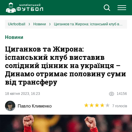
Новини
ukrfootball
новини
Циганков та Жирона: іспанський клуб виставив солідний цінник на українця – Динамо отримає половину суми від трансферу
Новини
Збірна
Циганков та Жирона:
Єврокубки
іспанський клуб виставив
солідний цінник на українця –
УПЛ
Динамо отримає половину суми
від трансферу
1 ліга
18 квітня 2023, 16:23
14156
2 ліга
★
★
★
★
★
★
★
★
★
★
Павло Клименко
7 голосів
Різне
Букмекери