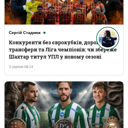
Сергій Стаднюк
Конкуренти без єврокубків, дорогі
трансфери та Ліга чемпіонів: чи збереже
Шахтар титул УПЛ у новому сезоні
3 серпня 08:14