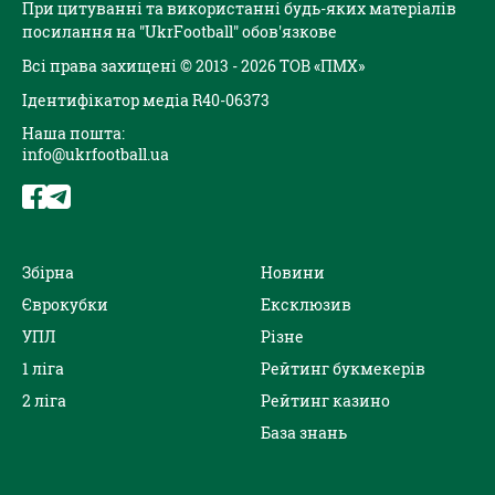
При цитуванні та використанні будь-яких матеріалів
посилання на "UkrFootball" обов'язкове
Всі права захищені © 2013 - 2026 ТОВ «ПМХ»
Ідентифікатор медіа R40-06373
Наша пошта:
info@ukrfootball.ua
Збірна
Новини
Єврокубки
Ексклюзив
УПЛ
Різне
1 ліга
Рейтинг букмекерів
2 ліга
Рейтинг казино
База знань