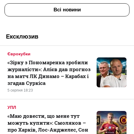
Всі новини
Ексклюзив
Єврокубки
«Зірку з Пономаренка зробили
журналісти»: Алієв дав прогноз
на матч ЛК Динамо – Карабах і
згадав Суркіса
5 серпня 18:23
УПЛ
«Маю довести, що мене тут
можуть купити»: Смоляков –
про Харків, Лос-Анджелес, Сон