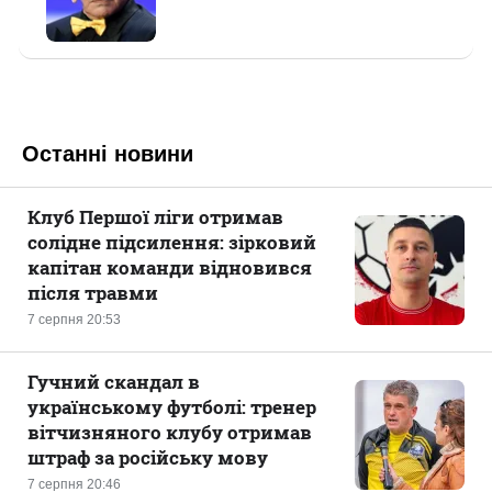
Останні новини
Клуб Першої ліги отримав
солідне підсилення: зірковий
капітан команди відновився
після травми
7 серпня 20:53
Гучний скандал в
українському футболі: тренер
вітчизняного клубу отримав
штраф за російську мову
7 серпня 20:46