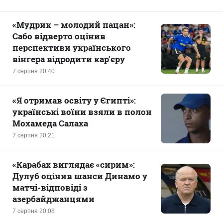
«Мудрик – молодий пацан»:
Сабо відверто оцінив
перспективи українського
вінгера відродити кар’єру
7 серпня 20:40
«Я отримав освіту у Єгипті»:
українські воїни взяли в полон
Мохамеда Салаха
7 серпня 20:21
«Карабах виглядає «сирим»:
Дулуб оцінив шанси Динамо у
матчі-відповіді з
азербайджанцями
7 серпня 20:08