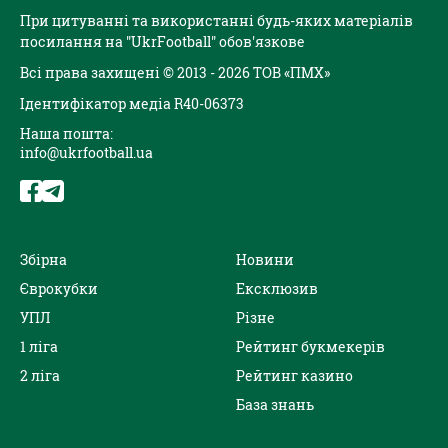
При цитуванні та використанні будь-яких матеріалів
посилання на "UkrFootball" обов'язкове
Всі права захищені © 2013 - 2026 ТОВ «ПМХ»
Ідентифікатор медіа R40-06373
Наша пошта:
info@ukrfootball.ua
Збірна
Новини
Єврокубки
Ексклюзив
УПЛ
Різне
1 ліга
Рейтинг букмекерів
2 ліга
Рейтинг казино
База знань