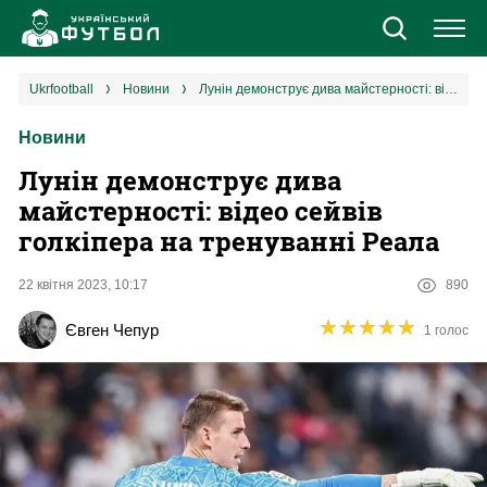
Новини
ukrfootball
новини
Лунін демонструє дива майстерності: відео сейвів голкіпера на тренуванні Реала
Новини
Збірна
Лунін демонструє дива
Єврокубки
майстерності: відео сейвів
голкіпера на тренуванні Реала
УПЛ
22 квітня 2023, 10:17
890
1 ліга
★
★
★
★
★
★
★
★
★
★
Євген Чепур
1 голос
2 ліга
Різне
Букмекери