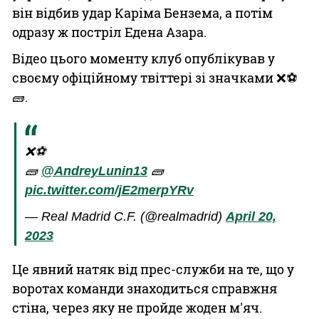
він відбив удар Каріма Бензема, а потім
одразу ж постріл Едена Азара.
Відео цього моменту клуб опублікував у
своєму офіційному твіттері зі значками ❌⚽️
🧱.
❌⚽
🧱
@AndreyLunin13
🧱
pic.twitter.com/jE2merpYRv
— Real Madrid C.F. (@realmadrid)
April 20,
2023
Це явний натяк від прес-служби на те, що у
воротах команди знаходиться справжня
стіна, через яку не пройде жоден м'яч.