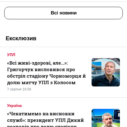
Всі новини
Ексклюзив
УПЛ
«Всі живі-здорові, але...»:
Григорчук висловився про
обстріл стадіону Чорноморця й
долю матчу УПЛ з Колосом
7 серпня 16:59
Україна
«Чекатимемо на висновки
служб»: президент УПЛ Дикий
розповів про долю стадіону