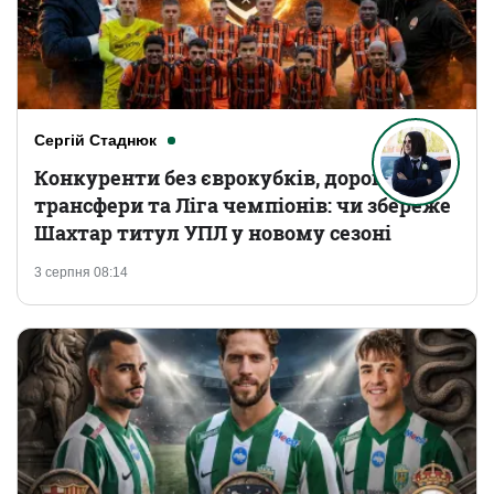
Сергій Стаднюк
Конкуренти без єврокубків, дорогі
трансфери та Ліга чемпіонів: чи збереже
Шахтар титул УПЛ у новому сезоні
3 серпня 08:14