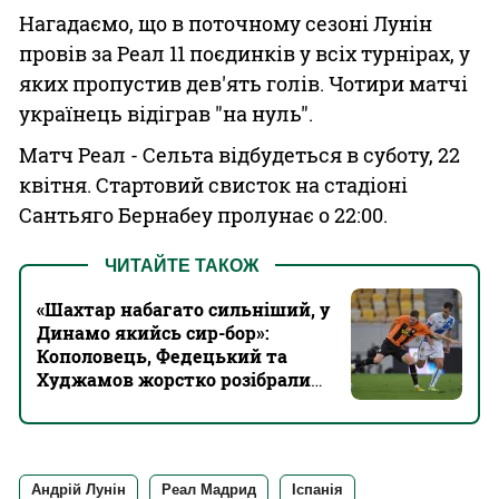
Нагадаємо, що в поточному сезоні Лунін
провів за Реал 11 поєдинків у всіх турнірах, у
яких пропустив дев'ять голів. Чотири матчі
українець відіграв "на нуль".
Матч Реал - Сельта відбудеться в суботу, 22
квітня. Стартовий свисток на стадіоні
Сантьяго Бернабеу пролунає о 22:00.
ЧИТАЙТЕ ТАКОЖ
«Шахтар набагато сильніший, у
Динамо якийсь сир-бор»:
Кополовець, Федецький та
Худжамов жорстко розібрали
шанси грандів на Класичне
Андрій Лунін
Реал Мадрид
Іспанія