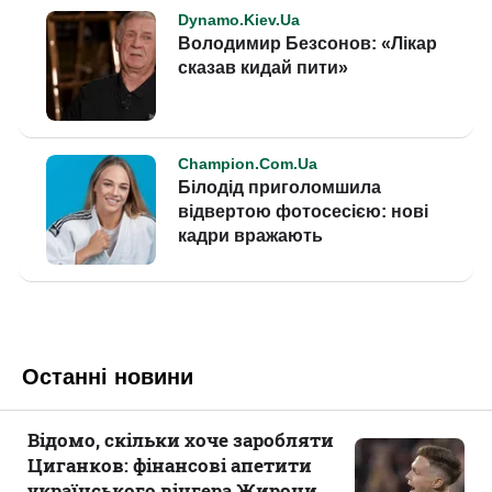
Останні новини
Відомо, скільки хоче заробляти
Циганков: фінансові апетити
українського вінгера Жирони