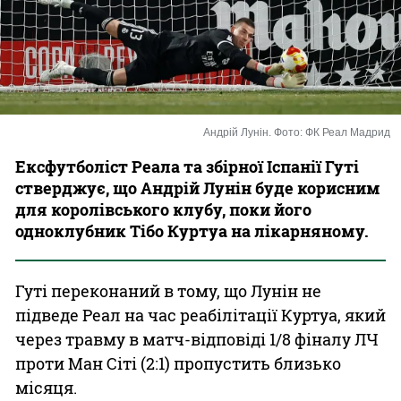
Казино
Андрій Лунін. Фото: ФК Реал Мадрид
Ексфутболіст Реала та збірної Іспанії Гуті
стверджує, що Андрій Лунін буде корисним
для королівського клубу, поки його
одноклубник Тібо Куртуа на лікарняному.
Гуті переконаний в тому, що Лунін не
підведе Реал на час реабілітації Куртуа, який
через травму в матч-відповіді 1/8 фіналу ЛЧ
проти Ман Сіті (2:1) пропустить близько
місяця.