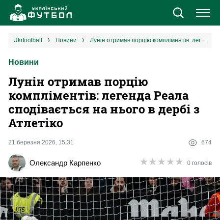
Новини
ukrfootball
новини
Лунін отримав порцію компліментів: легенда Реала сподівається на нього в дербі з Атлетіко
Новини
Збірна
Лунін отримав порцію
Єврокубки
компліментів: легенда Реала
сподівається на нього в дербі з
УПЛ
Атлетіко
1 ліга
21 березня 2026, 15:31
674
★
★
★
★
★
★
★
★
★
★
Олександр Карпенко
0 голосів
2 ліга
Різне
Букмекери