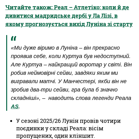
Читайте також
: Реал – Атлетіко: коли й де
дивитися мадридське дербі у Ла Лізі, в
якому прогнозується вихід Луніна зі старту
«Ми дуже віримо в Луніна – він прекрасно
проявив себе, коли Куртуа був недоступний.
Але Куртуа – найкращий воротар у світі. Він
робив неймовірні сейви, завдяки яким ми
вигравали матчі. У Манчестері, якби він не
зробив два-три сейви, гра була б значно
складніші», – наводить слова легенди Реала
AS
.
У сезоні 2025/26 Лунін провів чотири
поєдинки у складі Реала: вісім
пропущених, один кліншит.