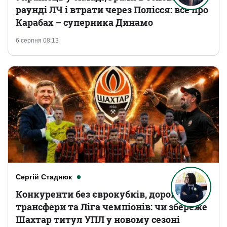
раунді ЛЧ і втрати через Полісся: все про
Карабах – суперника Динамо
6 серпня 08:13
Сергій Стаднюк
Конкуренти без єврокубків, дорогі
трансфери та Ліга чемпіонів: чи збереже
Шахтар титул УПЛ у новому сезоні