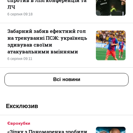
спротив в Лізі конференцій та
ЛЧ
6 серпня 09:18
Забарний забив ефектний гол
на тренуванні ПСЖ: українець
здивував своїми
атакувальними вміннями
6 серпня 09:11
Всі новини
Ексклюзив
Єврокубки
«Зірку з Пономаренка зробили