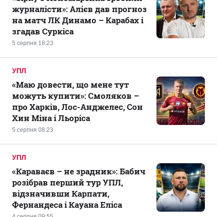
журналісти»: Алієв дав прогноз
на матч ЛК Динамо – Карабах і
згадав Суркіса
5 серпня 18:23
УПЛ
«Маю довести, що мене тут
можуть купити»: Смоляков –
про Харків, Лос-Анджелес, Сон
Хин Міна і Льоріса
5 серпня 08:23
УПЛ
«Караваєв – не зрадник»: Бабич
розібрав перший тур УПЛ,
відзначивши Карпати,
Фернандеса і Кауана Еліса
4 серпня 09:55