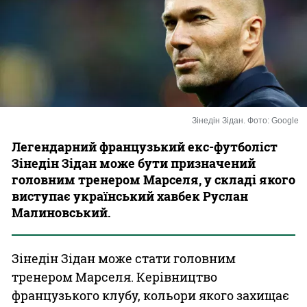
Казино
Зінедін Зідан. Фото: Google
Легендарний французький екс-футболіст
Зінедін Зідан може бути призначений
головним тренером Марселя, у складі якого
виступає український хавбек Руслан
Малиновський.
Зінедін Зідан може стати головним
тренером Марселя. Керівництво
французького клубу, кольори якого захищає