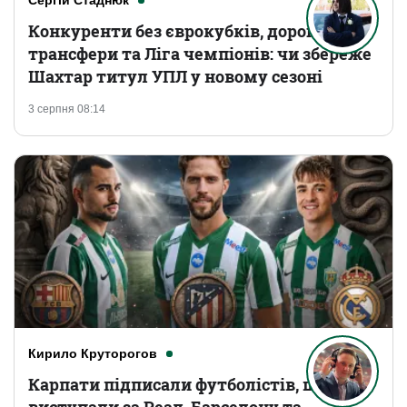
Сергій Стаднюк
Конкуренти без єврокубків, дорогі
трансфери та Ліга чемпіонів: чи збереже
Шахтар титул УПЛ у новому сезоні
3 серпня 08:14
Кирило Круторогов
Карпати підписали футболістів, що