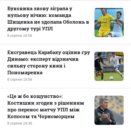
Буковина знову зіграла у
нульову нічию: команда
Шищенка не здолала Оболонь в
другому турі УПЛ
8 серпня 19:56
Ексгравець Карабаху оцінив гру
Динамо: експерт відзначив
сильну сторону киян і
Пономаренка
8 серпня 19:56
«Це ж бо кощунство»:
Костишин згоден з рішенням
про перенос матчу УПЛ між
Колосом та Чорноморцем
8 серпня 19:36