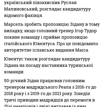
український півзахисник Руслан
Малиновський, розглядає кандидатуру
відомого фахівця.
Марсель зробить пропозицію Зідану в тому
випадку, якщо головний тренер Ігор Тудор
покине команду і прийме пропозицію
італійського Ювентуса. Про це повідомило
авторитетне іспанське видання Marca.
Ювентус також розглядає кандидатуру
Зідана на посаду наставника туринської
команди.
50-річний Зідан працював головним
тренером мадридського Реала з 2016-го до
2018 року і з 2019-го до 2021 року. Зінедін
тричі приводив мадридців до перемоги в
Лізі чемпіонів і двічі вигравав із ним