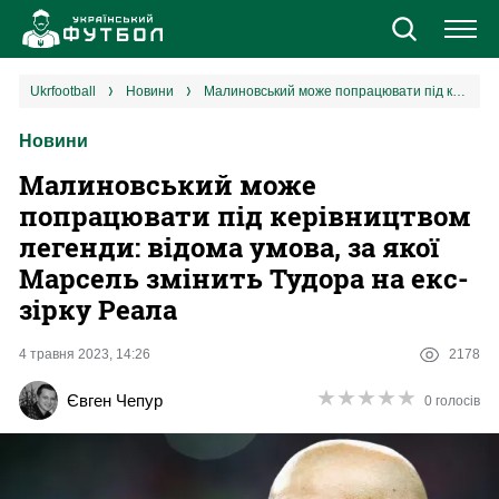
Новини
ukrfootball
новини
Малиновський може попрацювати під керівництвом легенди: відома умова, за якої Марсель змінить Тудора на екс-зірку Реала
Новини
Збірна
Малиновський може
Єврокубки
попрацювати під керівництвом
легенди: відома умова, за якої
УПЛ
Марсель змінить Тудора на екс-
зірку Реала
1 ліга
4 травня 2023, 14:26
2178
2 ліга
★
★
★
★
★
★
★
★
★
★
Євген Чепур
0 голосів
Різне
Букмекери