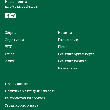
Наша пошта:
info@ukrfootball.ua
Збірна
Новини
Єврокубки
Ексклюзив
УПЛ
Різне
1 ліга
Рейтинг букмекерів
2 ліга
Рейтинг казино
База знань
Про видання
Політика конфіденційності
Використання cookies
Угода користувача