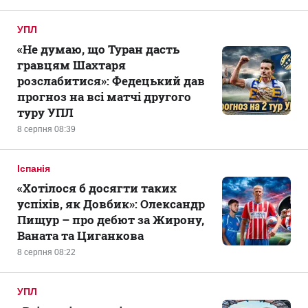
УПЛ
«Не думаю, що Туран дасть
гравцям Шахтаря
розслабитися»: Федецький дав
прогноз на всі матчі другого
туру УПЛ
8 серпня 08:39
Іспанія
«Хотілося б досягти таких
успіхів, як Довбик»: Олександр
Пищур – про дебют за Жирону,
Ваната та Циганкова
8 серпня 08:22
УПЛ