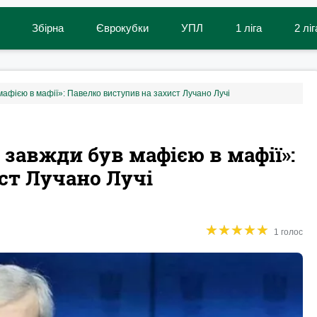
Збірна
Єврокубки
УПЛ
1 ліга
2 ліг
мафією в мафії»: Павелко виступив на захист Лучано Лучі
 завжди був мафією в мафії»:
ст Лучано Лучі
★
★
★
★
★
★
★
★
★
★
1 голос