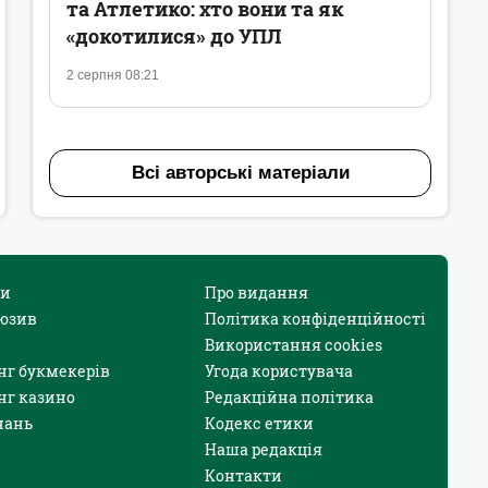
та Атлетико: хто вони та як
«докотилися» до УПЛ
2 серпня 08:21
Всі авторські матеріали
и
Про видання
юзив
Політика конфіденційності
Використання cookies
нг букмекерів
Угода користувача
нг казино
Редакційна політика
нань
Кодекс етики
Наша редакція
Контакти