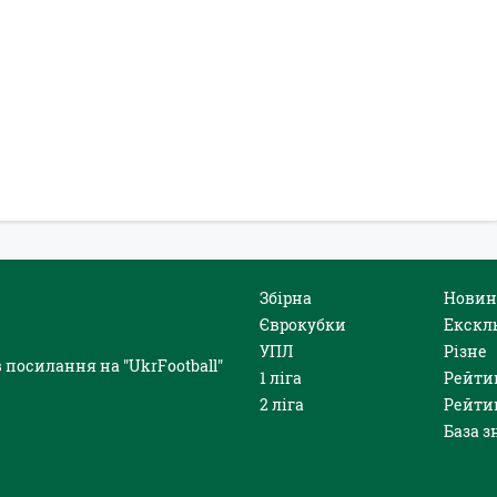
Збірна
Новин
Єврокубки
Екскл
УПЛ
Різне
 посилання на "UkrFootball"
1 ліга
Рейти
2 ліга
Рейти
База з