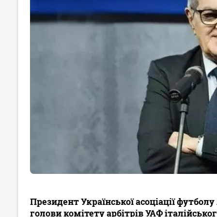
Президент Української асоціації футбол
голови комітету арбітрів УАФ італійськог