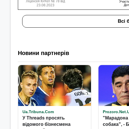
Ліцензія КРАІЛ № 78 від
Участь
23.08.2023
Дот
Всі 