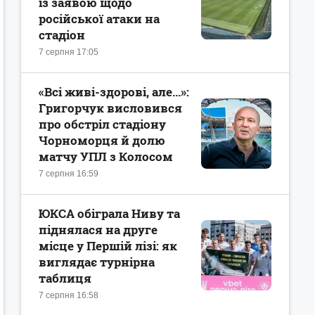
із заявою щодо
російської атаки на
стадіон
7 серпня 17:05
«Всі живі-здорові, але...»:
Григорчук висловився
про обстріл стадіону
Чорноморця й долю
матчу УПЛ з Колосом
7 серпня 16:59
ЮКСА обіграла Ниву та
піднялася на друге
місце у Першій лізі: як
виглядає турнірна
таблиця
7 серпня 16:58