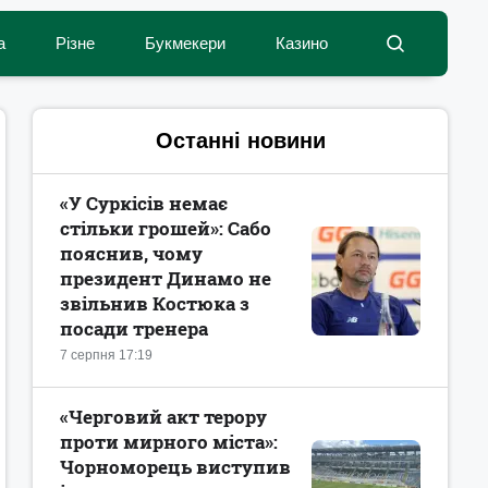
а
Різне
Букмекери
Казино
Останні новини
«У Суркісів немає
стільки грошей»: Сабо
пояснив, чому
президент Динамо не
звільнив Костюка з
посади тренера
7 серпня 17:19
«Черговий акт терору
проти мирного міста»:
Чорноморець виступив