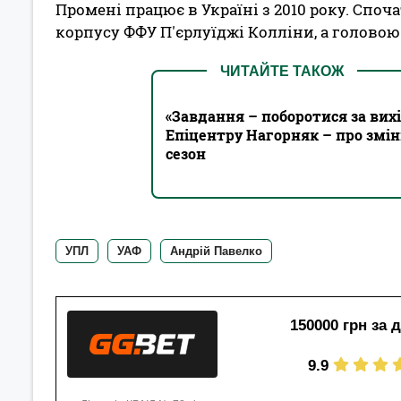
Промені працює в Україні з 2010 року. Спо
корпусу ФФУ П'єрлуїджі Колліни, а головою 
ЧИТАЙТЕ ТАКОЖ
«Завдання – поборотися за вихі
Епіцентру Нагорняк – про зміни
сезон
УПЛ
УАФ
Андрій Павелко
150000 грн за 
9.9