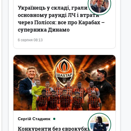
Українець у складі, грали в
основному раунді ЛЧ і втрати
через Полісся: все про Карабах –
суперника Динамо
6 серпня 08:13
Сергій Стаднюк
Конкуренти без єврокубків,