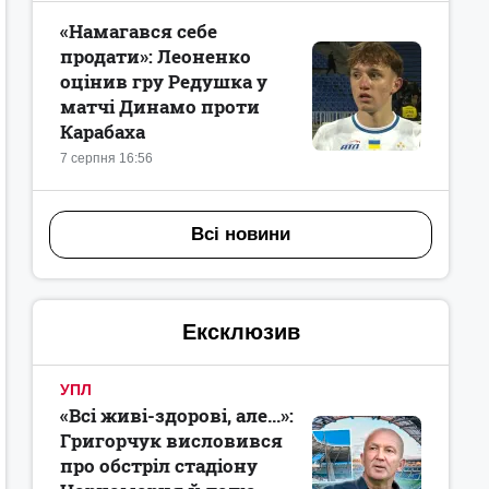
«Намагався себе
продати»: Леоненко
оцінив гру Редушка у
матчі Динамо проти
Карабаха
7 серпня 16:56
Всі новини
Ексклюзив
УПЛ
«Всі живі-здорові, але...»:
Григорчук висловився
про обстріл стадіону