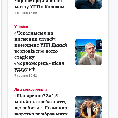
Чорноморця й долю
матчу УПЛ з Колосом
7 серпня 16:59
Україна
«Чекатимемо на
висновки служб»:
президент УПЛ Дикий
розповів про долю
стадіону
«Чорноморець» після
удару РФ
7 серпня 16:42
Ліга конференцій
«Шапаренко? За 1,5
мільйона треба знати,
що робити!»: Леоненко
жорстко розібрав матч