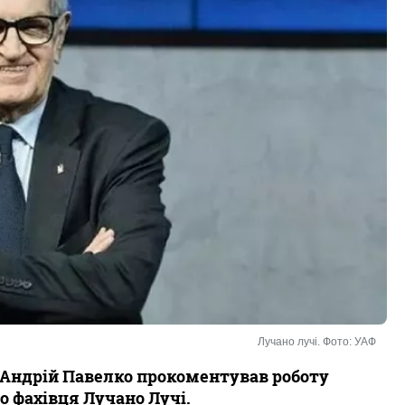
Лучано лучі. Фото: УАФ
у Андрій Павелко прокоментував роботу
о фахівця Лучано Лучі.