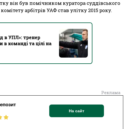
чатку він був помічником куратора суддівського
комітету арбітрів УАФ став улітку 2015 року.
д в УПЛ»: тренер
 в команді та цілі на
Реклама
депозит
На сайт