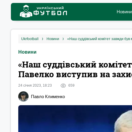
Новини
ukrfootball
новини
«Наш суддівський комітет завжди був 
Новини
«Наш суддівський комітет
Павелко виступив на захи
24 січня 2023, 18:23
659
Павло Клименко