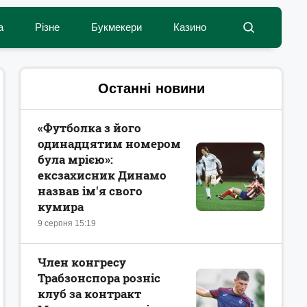
а
Різне
Букмекери
Казино
Останні новини
«Футболка з його
одинадцятим номером
була мрією»:
ексзахисник Динамо
назвав ім'я свого
кумира
9 серпня 15:19
Член конгресу
Трабзонспора розніс
клуб за контракт