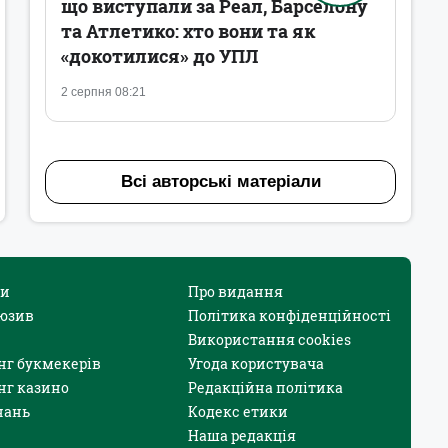
що виступали за Реал, Барселону
та Атлетико: хто вони та як
«докотилися» до УПЛ
2 серпня 08:21
Всі авторські матеріали
и
Про видання
юзив
Політика конфіденційності
Використання cookies
нг букмекерів
Угода користувача
нг казино
Редакційна політика
нань
Кодекс етики
Наша редакція