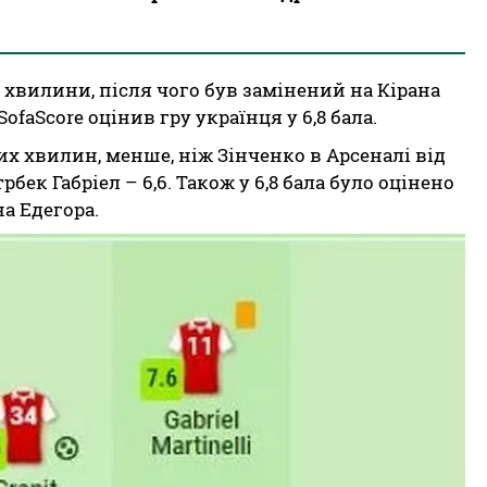
3 хвилини, після чого був замінений на Кірана
faScore оцінив гру українця у 6,8 бала.
ших хвилин, менше, ніж Зінченко в Арсеналі від
ек Габріел – 6,6. Також у 6,8 бала було оцінено
а Едегора.