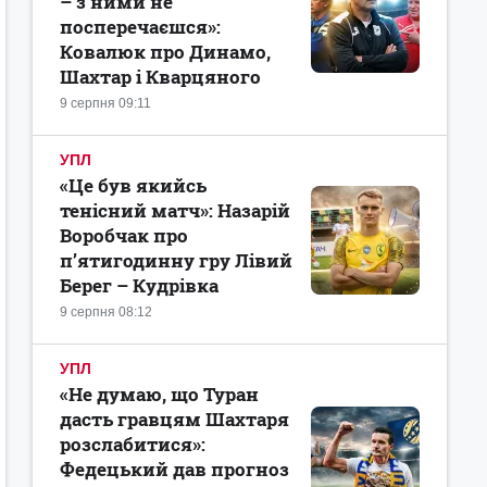
– з ними не
посперечаєшся»:
Ковалюк про Динамо,
Шахтар і Кварцяного
9 серпня 09:11
УПЛ
«Це був якийсь
тенісний матч»: Назарій
Воробчак про
п’ятигодинну гру Лівий
Берег – Кудрівка
9 серпня 08:12
УПЛ
«Не думаю, що Туран
дасть гравцям Шахтаря
розслабитися»:
Федецький дав прогноз