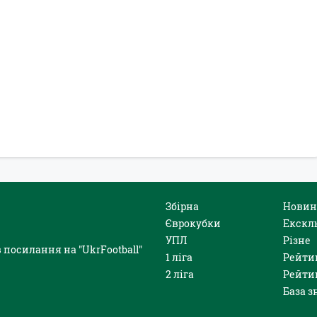
Збірна
Новин
Єврокубки
Екскл
УПЛ
Різне
 посилання на "UkrFootball"
1 ліга
Рейти
2 ліга
Рейти
База з