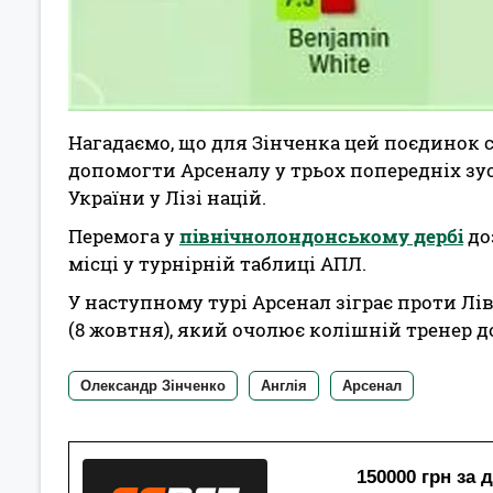
Нагадаємо, що для Зінченка цей поєдинок с
допомогти Арсеналу у трьох попередніх зус
України у Лізі націй.
Перемога у
північнолондонському дербі
до
місці у турнірній таблиці АПЛ.
У наступному турі Арсенал зіграє проти Лі
(8 жовтня), який очолює колішній тренер д
Олександр Зінченко
Англія
Арсенал
150000 грн за 