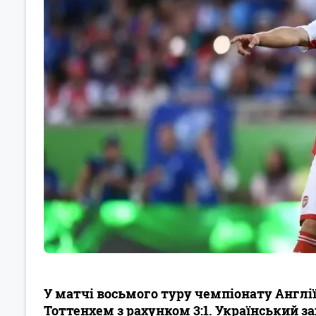
У матчі восьмого туру чемпіонату Англії
Тоттенхем з рахунком 3:1. Український з