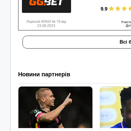
9.9
Ліцензія КРАІЛ № 78 від
Участь
23.08.2023
Дот
Всі 