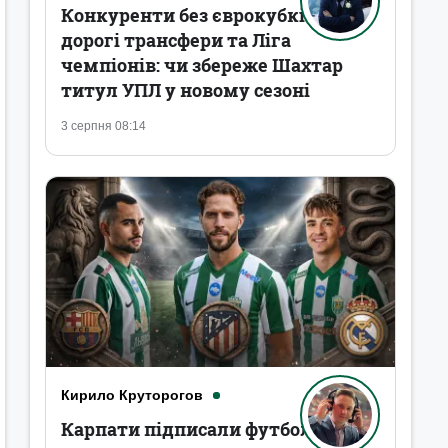
Конкуренти без єврокубків,
дорогі трансфери та Ліга
чемпіонів: чи збереже Шахтар
титул УПЛ у новому сезоні
3 серпня 08:14
Кирило Круторогов
Карпати підписали футболістів,