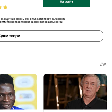
На сайт
 в азартних іграх може викликати ігрову залежність.
римуйтеся правил (принципів) відповідальної гри
букмекери