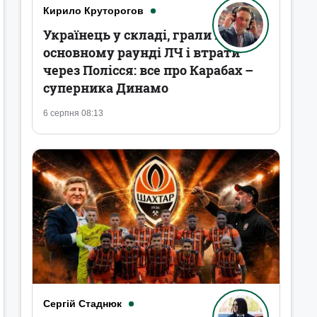
Кирило Круторогов
Українець у складі, грали в
основному раунді ЛЧ і втрати
через Полісся: все про Карабах –
суперника Динамо
6 серпня 08:13
Сергій Стаднюк