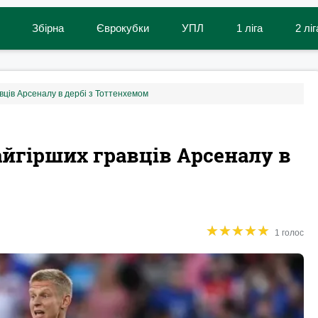
Збірна
Єврокубки
УПЛ
1 ліга
2 ліг
авців Арсеналу в дербі з Тоттенхемом
айгірших гравців Арсеналу в
★
★
★
★
★
★
★
★
★
★
1 голос