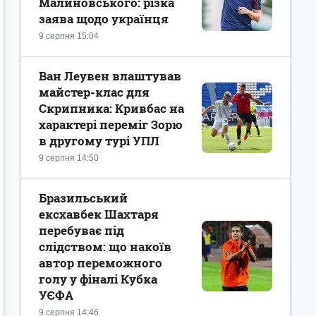
Малиновського: різка
заява щодо українця
9 серпня 15:04
Ван Леувен влаштував
майстер-клас для
Скрипника: Кривбас на
характері переміг Зорю
в другому турі УПЛ
9 серпня 14:50
Бразильський
ексхавбек Шахтаря
перебуває під
слідством: що накоїв
автор переможного
голу у фіналі Кубка
УЄФА
9 серпня 14:46