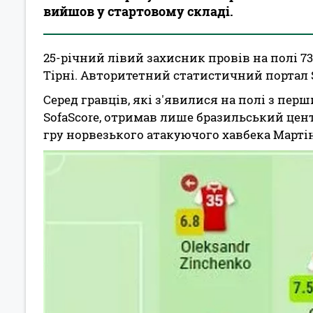
вийшов у стартовому складі.
25-річний лівий захисник провів на полі 7
Тірні. Авторитетний статистичний портал So
Серед гравців, які з'явилися на полі з пер
SofaScore, отримав лише бразильський центрб
гру норвезького атакуючого хавбека Мартін