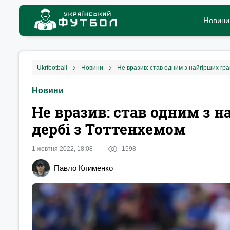
Новини
ukrfootball
новини
Не вразив: став одним з найгірших гр
Новини
Не вразив: став одним з н
дербі з Тоттенхемом
1 жовтня 2022, 18:08
1598
Павло Клименко