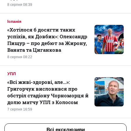
8 серпня 08:39
Іспанія
«Хотілося б досягти таких
успіхів, як Довбик»: Олександр
Пищур – про дебют за Жирону,
Ваната та Циганкова
8 серпня 08:22
УПЛ
«Всі живі-здорові, але...»:
Григорчук висловився про
обстріл стадіону Чорноморця й
долю матчу УПЛ з Колосом
7 серпня 16:59
Всі ексклюзиви