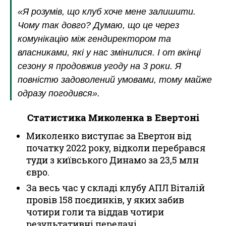
«Я розумів, що клуб хоче мене залишити.
Чому так довго? Думаю, що це через
комунікацію між гендиректором та
власниками, які у нас змінилися. І от вкінці
сезону я продовжив угоду на 3 роки. Я
повністю задоволений умовами, тому майже
одразу погодився».
Статистика Миколенка в Евертоні
Миколенко виступає за Евертон від
початку 2022 року, відколи перебрався
туди з київського Динамо за 23,5 млн
євро.
За весь час у складі клубу АПЛ Віталій
провів 158 поєдинків, у яких забив
чотири голи та віддав чотири
результативні передачі.