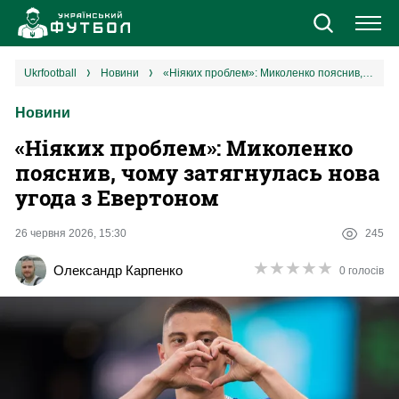
Новини
ukrfootball
новини
«Ніяких проблем»: Миколенко пояснив, чому затягнулась нова угода з Евертоном
Новини
Збірна
«Ніяких проблем»: Миколенко
Єврокубки
пояснив, чому затягнулась нова
угода з Евертоном
УПЛ
26 червня 2026, 15:30
245
1 ліга
★
★
★
★
★
★
★
★
★
★
Олександр Карпенко
0 голосів
2 ліга
Різне
Букмекери