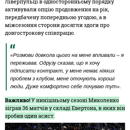
Ліверпульці в односторонньому порядку
активували опцію продовження на рік,
передбачену попередньою угодою, а в
міжсезоння сторони досягли здоги про
довгострокову співпрацю.
«Розмови довкола цього на мене впливали – я
переживав. Одрузу сказав, що я хочу
підписати контракт, у мене немає ніяких
проблем з клубом, мене оточують хороші
люди. Дуже комфортно себе почуваю тут».
Важливо!
У нинішньому сезоні Миколенко
зіграв 36 матчів у складі Евертона, в яких він
зробив один асист.