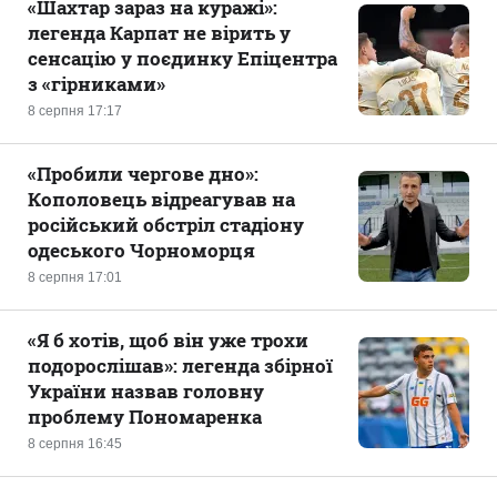
«Шахтар зараз на куражі»:
легенда Карпат не вірить у
сенсацію у поєдинку Епіцентра
з «гірниками»
8 серпня 17:17
«Пробили чергове дно»:
Кополовець відреагував на
російський обстріл стадіону
одеського Чорноморця
8 серпня 17:01
«Я б хотів, щоб він уже трохи
подорослішав»: легенда збірної
України назвав головну
проблему Пономаренка
8 серпня 16:45