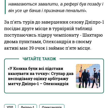
намагаються завалити, а рефері був позаду і
він усе це бачив і призначив пенальті
.
»
За п'ять турів до завершення сезону Дніпро-1
посідає друге місце в турнірній таблиці
поступаючись лідеру чемпіонату - Шахтарю
двома пунктами, Олександрія в своєму
активі має 39 очок і займає п'яте місце.
ЧИТАЙТЕ ТАКОЖ
«У Козика були всі підстави
вказувати на точку»: Ступар дав
несподівану оцінку арбітражу
матчу Дніпро-1 – Олександрія
УПЛ
Дніпро-1
Олександрія