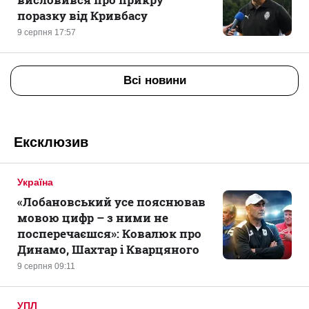
поразку від Кривбасу
9 серпня 17:57
Всі новини
Ексклюзив
Україна
«Лобановський усе пояснював
мовою цифр – з ними не
посперечаєшся»: Ковалюк про
Динамо, Шахтар і Кварцяного
9 серпня 09:11
УПЛ