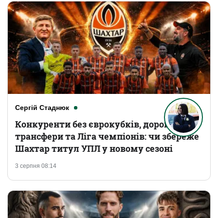
Сергій Стаднюк
Конкуренти без єврокубків, дорогі
трансфери та Ліга чемпіонів: чи збереже
Шахтар титул УПЛ у новому сезоні
3 серпня 08:14