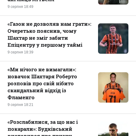
9 серпня 18:49
«Газон не дозволяв нам грати»:
Очеретько пояснив, чому
Шахтар не зміг забити
Епіцентру у першому таймі
9 серпня 18:39
«Ми нічого не вимагали»:
новачок Шахтаря Роберто
розповів про свій нібито
скандальний відхід із
Фламенго
9 серпня 18:21
«Розслабилися, за що нас і
покарали»: Будківський
висловився про прикру