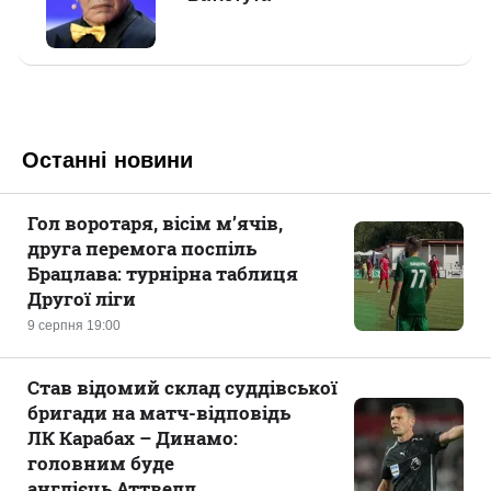
Останні новини
Гол воротаря, вісім м’ячів,
друга перемога поспіль
Брацлава: турнірна таблиця
Другої ліги
9 серпня 19:00
Став відомий склад суддівської
бригади на матч-відповідь
ЛК Карабах – Динамо:
головним буде
англієць Аттвелл