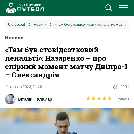
Новини
ukrfootball
новини
«Там був стовідсотковий пенальті»: Назаренко – про спірний момент матчу Дніпро-1 – Олександрія
Новини
Збірна
«Там був стовідсотковий
Єврокубки
пенальті»: Назаренко – про
спірний момент матчу Дніпро-1
УПЛ
– Олександрія
1 ліга
11 травня 2023, 21:26
1104
★
★
★
★
★
★
★
★
★
★
Віталій Паламар
3 голоси
2 ліга
Різне
Букмекери