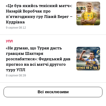
«Це був якийсь тенісний матч»:
Назарій Воробчак про
п’ятигодинну гру Лівий Берег –
Кудрівка
9 серпня 08:12
УПЛ
«Не думаю, що Туран дасть
гравцям Шахтаря
розслабитися»: Федецький дав
прогноз на всі матчі другого
туру УПЛ
8 серпня 08:39
Всі ексклюзиви