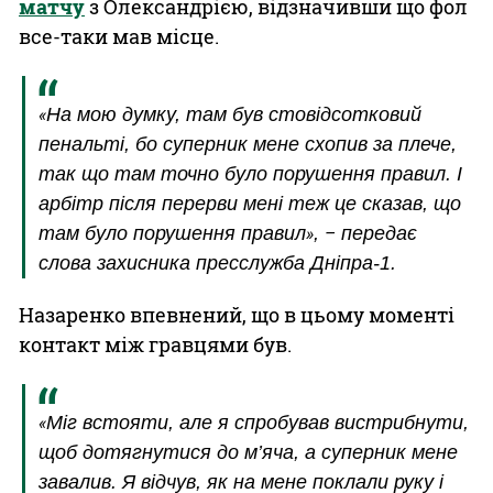
матчу
з Олександрією, відзначивши що фол
все-таки мав місце.
На мою думку, там був стовідсотковий
«
пенальті, бо суперник мене схопив за плече,
так що там точно було порушення правил. І
арбітр після перерви мені теж це сказав, що
там було порушення правил
,
передає
»
–
слова захисника пресслужба Дніпра-1.
Назаренко впевнений, що в цьому моменті
контакт між гравцями був.
Міг встояти, але я спробував вистрибнути,
«
щоб дотягнутися до м’яча, а суперник мене
завалив. Я відчув, як на мене поклали руку і