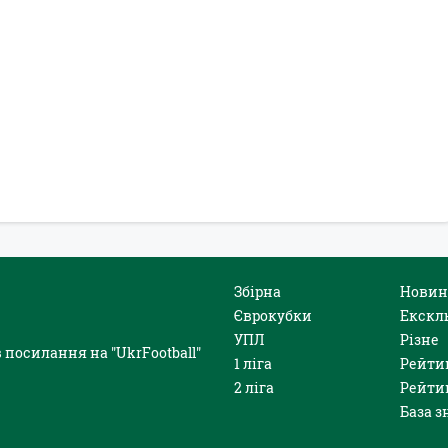
Збірна
Новин
Єврокубки
Екскл
УПЛ
Різне
 посилання на "UkrFootball"
1 ліга
Рейти
2 ліга
Рейти
База з