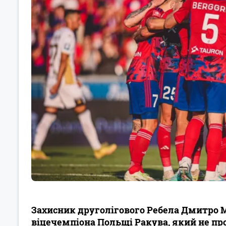
Захисник друголігового Ребела Дмитро 
віцечемпіона Польщі Ракува, який не пр