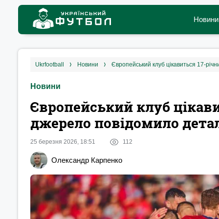
Новини
ukrfootball
новини
Європейський клуб цікавиться 17-річн
Новини
Європейський клуб цікави
джерело повідомило дета
25 березня 2026, 18:51
112
Олександр Карпенко