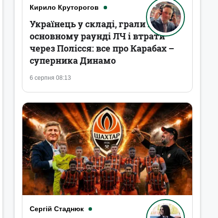
Кирило Круторогов
Українець у складі, грали в
основному раунді ЛЧ і втрати
через Полісся: все про Карабах –
суперника Динамо
6 серпня 08:13
Сергій Стаднюк