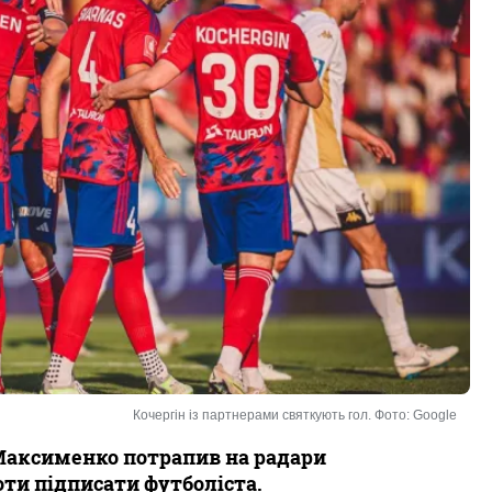
Кочергін із партнерами святкують гол. Фото: Google
Максименко потрапив на радари
оти підписати футболіста.