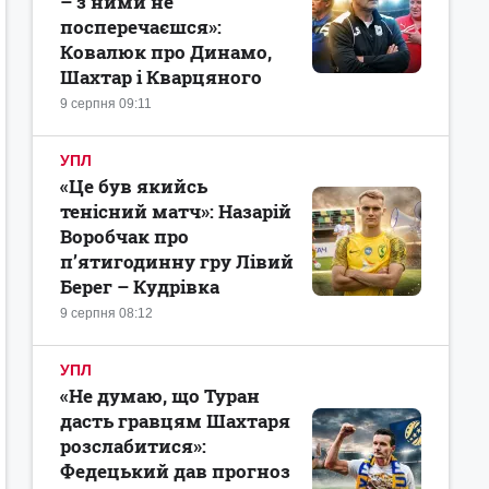
– з ними не
посперечаєшся»:
Ковалюк про Динамо,
Шахтар і Кварцяного
9 серпня 09:11
УПЛ
«Це був якийсь
тенісний матч»: Назарій
Воробчак про
п’ятигодинну гру Лівий
Берег – Кудрівка
9 серпня 08:12
УПЛ
«Не думаю, що Туран
дасть гравцям Шахтаря
розслабитися»:
Федецький дав прогноз