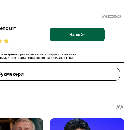
Реклама
депозит
На сайт
 в азартних іграх може викликати ігрову залежність.
римуйтеся правил (принципів) відповідальної гри
букмекери