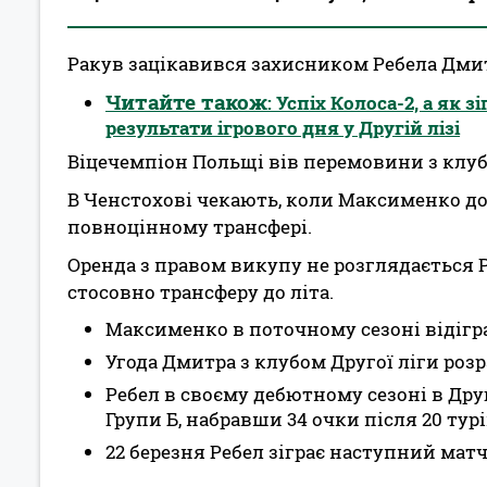
Ракув зацікавився захисником Ребела Дм
Читайте також
: Успіх Колоса-2, а як
результати ігрового дня у Другій лізі
Віцечемпіон Польщі вів перемовини з клубом
В Ченстохові чекають, коли Максименко до
повноцінному трансфері.
Оренда з правом викупу не розглядається 
стосовно трансферу до літа.
Максименко в поточному сезоні відіграв
Угода Дмитра з клубом Другої ліги розр
Ребел в своєму дебютному сезоні в Друг
Групи Б, набравши 34 очки після 20 турі
22 березня Ребел зіграє наступний мат