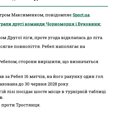
итром Максименком, повідомляє
Sport.ua
.
 зіграли другі команди Чорноморця і Буковини:
 Другої ліги, проте угода відклалась до літа.
сягне повноліття. Ребел наполягає на
Ребелом, сторони вирішили, що визначаться
 за Ребел 16 матчів, на його рахунку один гол.
ахована до 30 червня 2028 року.
ій лізі посідає шосте місце в турнірній таблиці
в.
ч проти Тростянця.