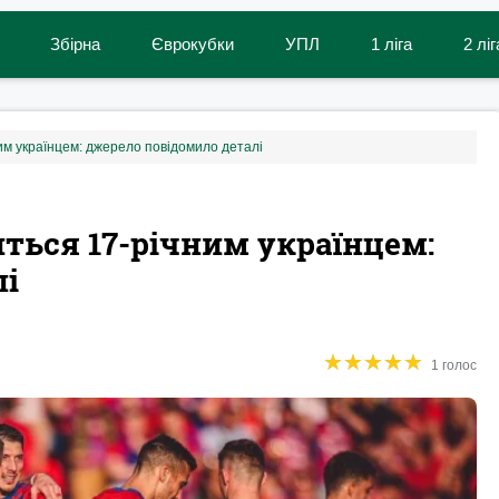
Збірна
Єврокубки
УПЛ
1 ліга
2 ліг
им українцем: джерело повідомило деталі
ться 17-річним українцем:
лі
★
★
★
★
★
★
★
★
★
★
1 голос