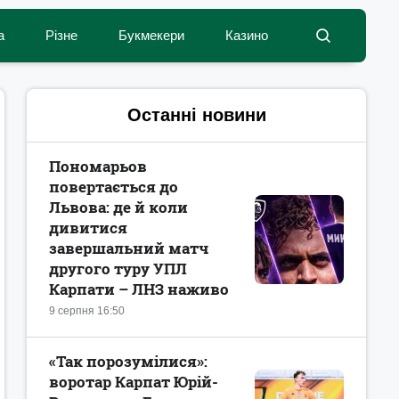
а
Різне
Букмекери
Казино
Останні новини
Пономарьов
повертається до
Львова: де й коли
дивитися
завершальний матч
другого туру УПЛ
Карпати – ЛНЗ наживо
9 серпня 16:50
«Так порозумілися»:
воротар Карпат Юрій-