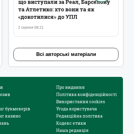
що виступали за Реал, Барселону
та Атлетико: хто вони та як
«докотилися» до УПЛ
2 серпня 08:21
Всі авторські матеріали
и
Про видання
юзив
Політика конфіденційності
Використання cookies
нг букмекерів
Угода користувача
нг казино
Редакційна політика
нань
Кодекс етики
Наша редакція