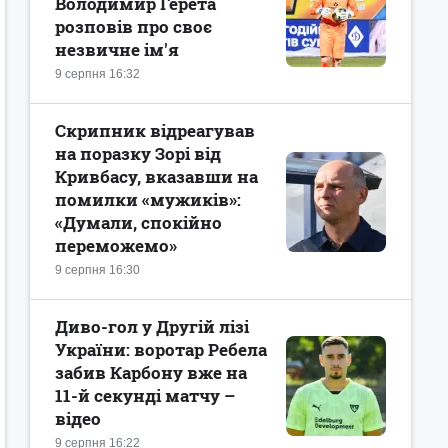
Володимир Герета
розповів про своє
незвичне ім'я
9 серпня 16:32
Скрипник відреагував
на поразку Зорі від
Кривбасу, вказавши на
помилки «мужиків»:
«Думали, спокійно
переможемо»
9 серпня 16:30
Диво-гол у Другій лізі
України: воротар Ребела
забив Карбону вже на
11-й секунді матчу –
відео
9 серпня 16:22