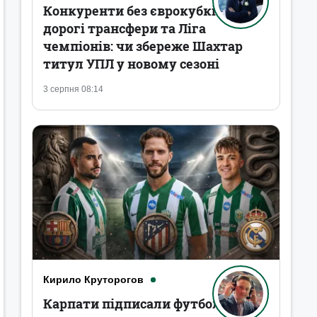
Конкуренти без єврокубків,
дорогі трансфери та Ліга
чемпіонів: чи збереже Шахтар
титул УПЛ у новому сезоні
3 серпня 08:14
Кирило Круторогов
Карпати підписали футболістів,