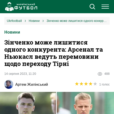
Новини
ukrfootball
новини
Зінченко може лишитися одного конкурента: Арсенал та Ньюкасл ведуть перемовини щодо переходу Тірні
Новини
Збірна
Зінченко може лишитися
Єврокубки
одного конкурента: Арсенал та
Ньюкасл ведуть перемовини
УПЛ
щодо переходу Тірні
1 ліга
14 серпня 2023, 11:20
488
★
★
★
★
★
★
★
★
★
★
Артем Жилінський
1 голос
2 ліга
Різне
Букмекери