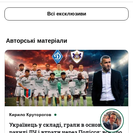
Всі ексклюзиви
Авторські матеріали
Кирило Круторогов
Українець у складі, грали в основному
раунді ЛЧ і втрати через Полісся: все про