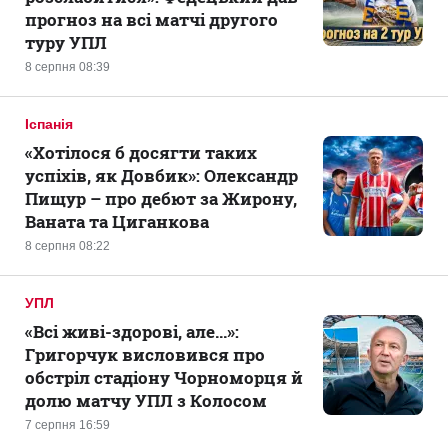
прогноз на всі матчі другого
туру УПЛ
8 серпня 08:39
Іспанія
«Хотілося б досягти таких
успіхів, як Довбик»: Олександр
Пищур – про дебют за Жирону,
Ваната та Циганкова
8 серпня 08:22
УПЛ
«Всі живі-здорові, але...»:
Григорчук висловився про
обстріл стадіону Чорноморця й
долю матчу УПЛ з Колосом
7 серпня 16:59