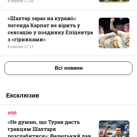
8 серпня 17:26
«Шахтар зараз на куражі»:
легенда Карпат не вірить у
сенсацію у поєдинку Епіцентра
з «гірниками»
8 серпня 17:17
Всі новини
Ексклюзив
УПЛ
«Не думаю, що Туран дасть
гравцям Шахтаря
розслабитися»: Федецький дав