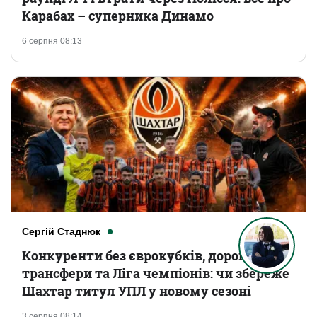
Карабах – суперника Динамо
6 серпня 08:13
Сергій Стаднюк
Конкуренти без єврокубків, дорогі
трансфери та Ліга чемпіонів: чи збереже
Шахтар титул УПЛ у новому сезоні
3 серпня 08:14