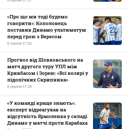
8 серпня 17:57
«Про що ми тоді будемо
говорити»: Кополовець
поставив Динамо ультиматум
перед грою з Вересом
8 серпня 17:53
Прогноз від Шовковського на
матч другого туру УПЛ між
Кривбасом і Зорею: «Всі козирі у
підопічних Скрипника»
8 серпня 17:29
«У команді краще знають»:
експерт відреагував на
відсутність Ярмоленка у складі
Динамо у матчі проти Карабаха