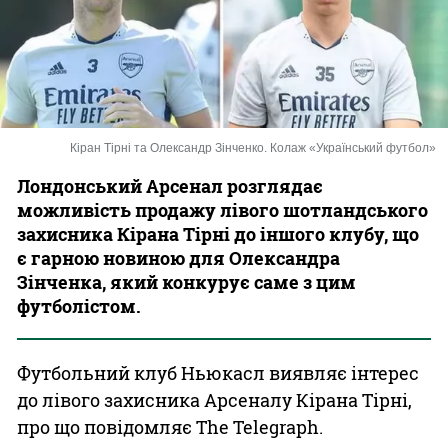
Казино
Кіран Тірні та Олександр Зінченко. Колаж «Український футбол»
Лондонський Арсенал розглядає
можливість продажу лівого шотландського
захисника Кірана Тірні до іншого клубу, що
є гарною новиною для Олександра
Зінченка, який конкурує саме з цим
футболістом.
Футбольний клуб Ньюкасл виявляє інтерес
до лівого захисника Арсеналу Кірана Тірні,
про що повідомляє The Telegraph.