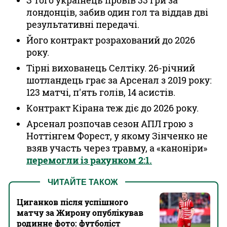
З того українець провів 33 гри за
лондонців, забив один гол та віддав дві
результативні передачі.
Його контракт розрахований до 2026
року.
Тірні вихованець Селтіку. 26-річний
шотландець грає за Арсенал з 2019 року:
123 матчі, п'ять голів, 14 асистів.
Контракт Кірана теж діє до 2026 року.
Арсенал розпочав сезон АПЛ грою з
Ноттінгем Форест, у якому Зінченко не
взяв участь через травму, а «каноніри»
перемогли із рахунком 2:1.
ЧИТАЙТЕ ТАКОЖ
Циганков після успішного
матчу за Жирону опублікував
родинне фото: футболіст