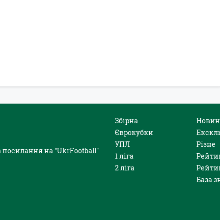
Збірна
Новин
Єврокубки
Екскл
УПЛ
Різне
 посилання на "UkrFootball"
1 ліга
Рейти
2 ліга
Рейти
База з