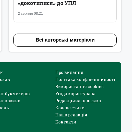
«докотилися» до УПЛ
2 серпня 08:21
Всі авторські матеріали
и
Про видання
юзив
Політика конфіденційності
Використання cookies
нг букмекерів
Угода користувача
нг казино
Редакційна політика
нань
Кодекс етики
Наша редакція
Контакти