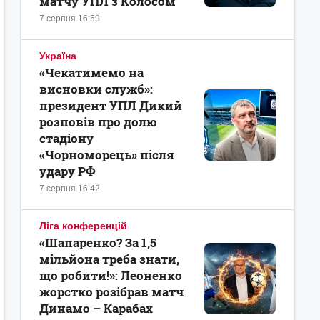
матчу УПЛ з Колосом
7 серпня 16:59
Україна
«Чекатимемо на
висновки служб»:
президент УПЛ Дикий
розповів про долю
стадіону
«Чорноморець» після
удару РФ
7 серпня 16:42
Ліга конференцій
«Шапаренко? За 1,5
мільйона треба знати,
що робити!»: Леоненко
жорстко розібрав матч
Динамо – Карабах