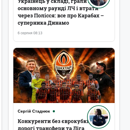
Українець у складі, грали в
основному раунді ЛЧ і втрати
через Полісся: все про Карабах –
суперника Динамо
6 серпня 08:13
Сергій Стаднюк
Конкуренти без єврокубків,
дорогі трансфери та Ліга