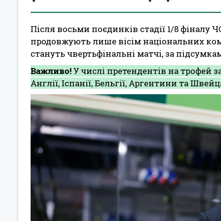
Після восьми поєдинків стадії 1/8 фіналу Ч
продовжують лише вісім національних ко
стануть чвертьфінальні матчі, за підсумк
Важливо!
У числі претендентів на трофей за
Англії, Іспанії, Бельгії, Аргентини та Швейца