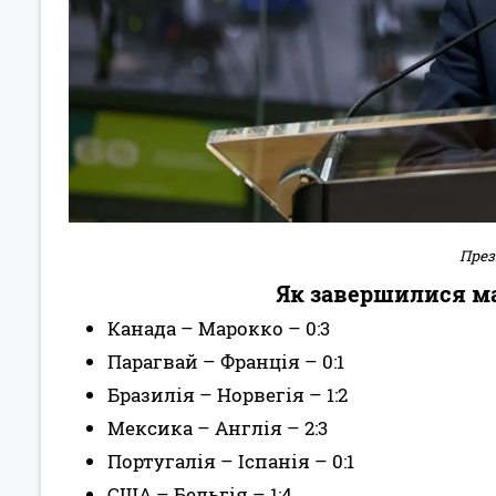
През
Як завершилися мат
Канада – Марокко – 0:3
Парагвай – Франція – 0:1
Бразилія – Норвегія – 1:2
Мексика – Англія – 2:3
Португалія – Іспанія – 0:1
США – Бельгія – 1:4