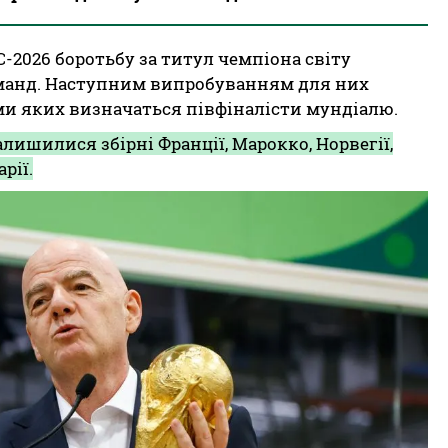
С-2026 боротьбу за титул чемпіона світу
манд. Наступним випробуванням для них
ами яких визначаться півфіналісти мундіалю.
лишилися збірні Франції, Марокко, Норвегії,
рії.