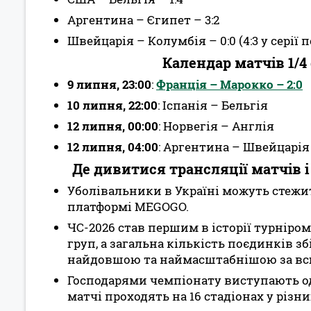
Аргентина – Єгипет – 3:2
Швейцарія – Колумбія – 0:0 (4:3 у серії 
Календар матчів 1/4
9 липня, 23:00
:
Франція – Марокко – 2:0
10 липня, 22:00
: Іспанія – Бельгія
12 липня, 00:00
: Норвегія – Англія
12 липня, 04:00
: Аргентина – Швейцарія
Де дивитися трансляції матчів і
Уболівальники в Україні можуть стежит
платформі MEGOGO.
ЧС-2026 став першим в історії турніром
груп, а загальна кількість поєдинків з
найдовшою та наймасштабнішою за всю
Господарями чемпіонату виступають од
матчі проходять на 16 стадіонах у різни