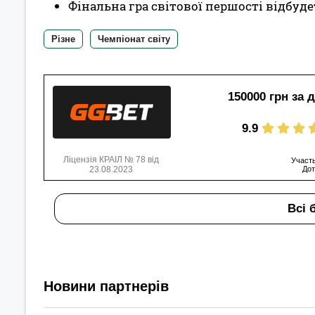
Фінальна гра світової першості відбуде
Різне
Чемпіонат світу
150000 грн за 
9.9
Ліцензія КРАІЛ № 78 від
Участь
23.08.2023
Дот
Всі 