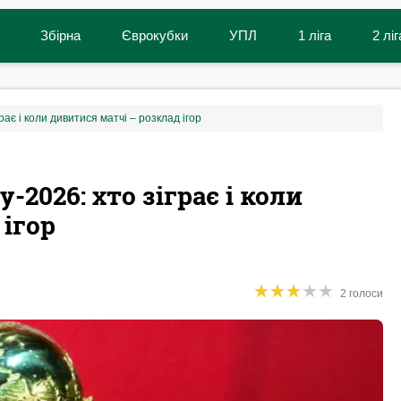
Збірна
Єврокубки
УПЛ
1 ліга
2 ліг
рає і коли дивитися матчі – розклад ігор
-2026: хто зіграє і коли
 ігор
★
★
★
★
★
★
★
★
★
★
2 голоси