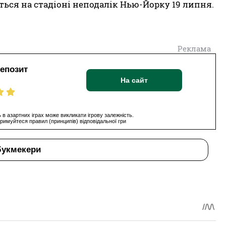
ться на стадіоні неподалік Нью-Йорку 19 липня.
Реклама
депозит
На сайт
 в азартних іграх може викликати ігрову залежність.
римуйтеся правил (принципів) відповідальної гри
букмекери