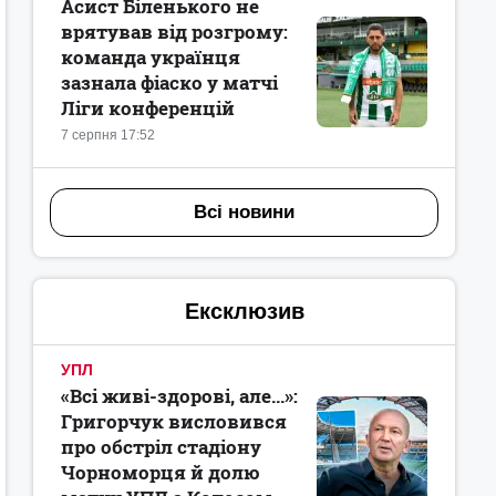
Асист Біленького не
врятував від розгрому:
команда українця
зазнала фіаско у матчі
Ліги конференцій
7 серпня 17:52
Всі новини
Ексклюзив
УПЛ
«Всі живі-здорові, але...»:
Григорчук висловився
про обстріл стадіону
Чорноморця й долю