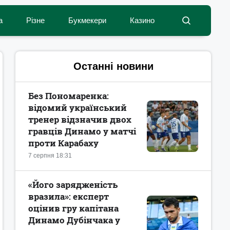
а
Різне
Букмекери
Казино
Останні новини
Без Пономаренка:
відомий український
тренер відзначив двох
гравців Динамо у матчі
проти Карабаху
7 серпня 18:31
«Його зарядженість
вразила»: експерт
оцінив гру капітана
Динамо Дубінчака у