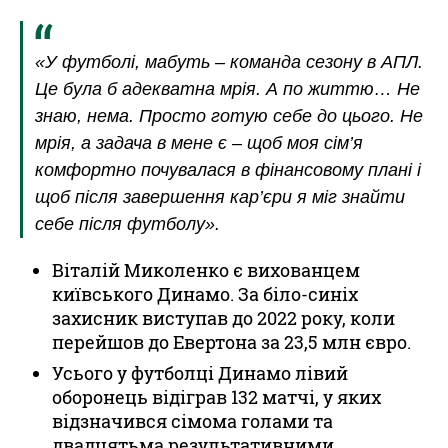
«У футболі, мабуть – команда сезону в АПЛ.
Це була б адекватна мрія. А по життю… Не
знаю, нема. Просто готую себе до цього. Не
мрія, а задача в мене є – щоб моя сім’я
комфортно почувалася в фінансовому плані і
щоб після завершення кар’єри я міг знайти
себе після футболу».
Віталій Миколенко є вихованцем
київського Динамо. За біло-синіх
захисник виступав до 2022 року, коли
перейшов до Евертона за 23,5 млн євро.
Усього у футболці Динамо лівий
оборонець відіграв 132 матчі, у яких
відзначився сімома голами та
двадцятьма результативними