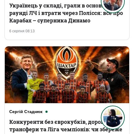
Українець у складі, грали в основному
раунді ЛЧ і втрати через Полісся: все про
Карабах – суперника Динамо
6 серпня 08:13
Сергій Стаднюк
Конкуренти без єврокубків, дорогі
трансфери та Ліга чемпіонів: чи збереже