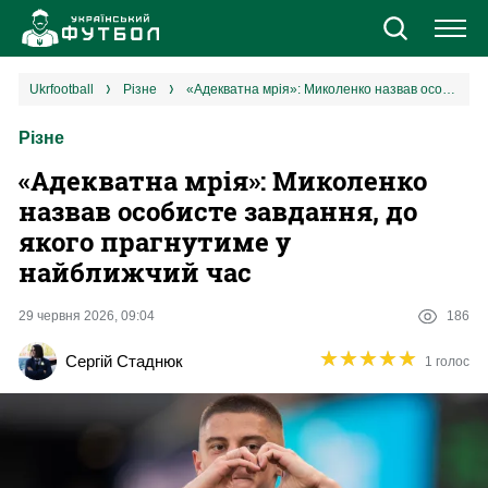
Новини
ukrfootball
різне
«Адекватна мрія»: Миколенко назвав особисте завдання, до якого прагнутиме у найближчий час
Різне
Збірна
«Адекватна мрія»: Миколенко
Єврокубки
назвав особисте завдання, до
якого прагнутиме у
УПЛ
найближчий час
1 ліга
29 червня 2026, 09:04
186
★
★
★
★
★
★
★
★
★
★
Сергій Стаднюк
1 голос
2 ліга
Різне
Букмекери