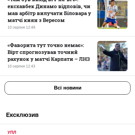
ексхавбек Динамо відповів, чи
мав арбітр вилучати Біловара у
матчі киян з Вересом
10 серпня 12:49
«Фаворита тут точно немає»:
Вірт спрогнозував точний
рахунок у матчі Карпати – ЛНЗ
10 серпня 12:43
Всі новини
Ексклюзив
УПЛ