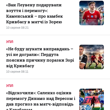
«Ван Леувену подарували
взуття і перемогу»:
Каменський – про камбек
Кривбасу в матчі із Зорею
10 серпня 08:21
УПЛ
«Не буду шукати виправдань –
усі не дограли»: Пердута
пояснив причину поразки Зорі
від Кривбасу
10 серпня 08:11
УПЛ
«Відскочили»: Саленко оцінив
перемогу Динамо над Вересом і
дав прогноз на матч-відповідь
з Карабахом