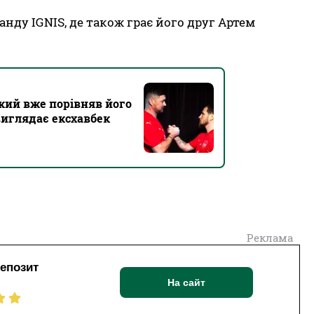
нду IGNIS, де також грає його друг Артем
ький вже порівняв його
виглядає ексхавбек
Реклама
депозит
На сайт