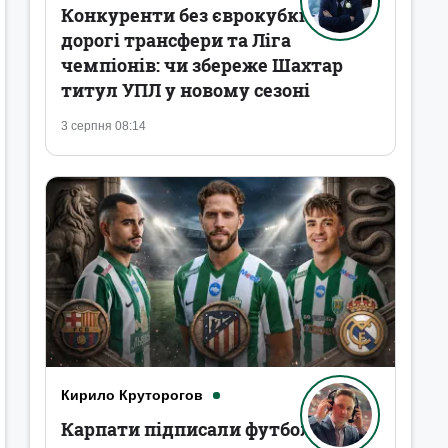
Конкуренти без єврокубків,
дорогі трансфери та Ліга
чемпіонів: чи збереже Шахтар
титул УПЛ у новому сезоні
3 серпня 08:14
Кирило Круторогов
Карпати підписали футболістів,