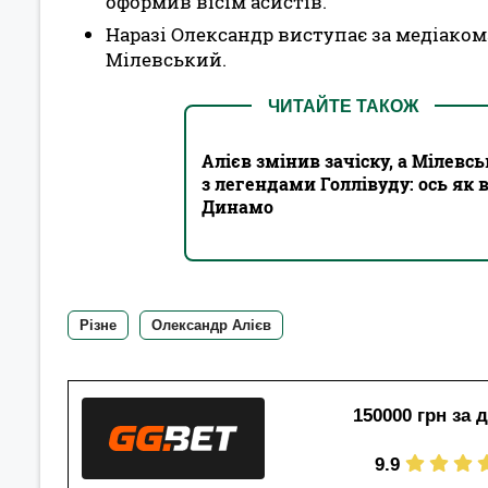
оформив вісім асистів.
Наразі Олександр виступає за медіакома
Мілевський.
ЧИТАЙТЕ ТАКОЖ
Алієв змінив зачіску, а Мілевс
з легендами Голлівуду: ось як 
Динамо
Різне
Олександр Алієв
150000 грн за 
9.9