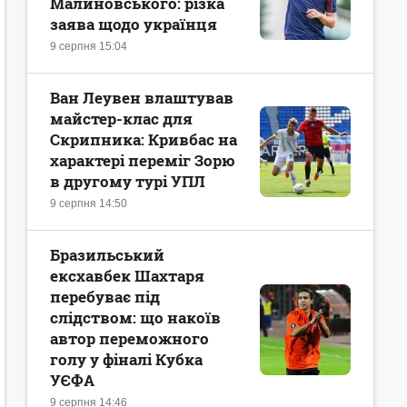
Малиновського: різка
заява щодо українця
9 серпня 15:04
Ван Леувен влаштував
майстер-клас для
Скрипника: Кривбас на
характері переміг Зорю
в другому турі УПЛ
9 серпня 14:50
Бразильський
ексхавбек Шахтаря
перебуває під
слідством: що накоїв
автор переможного
голу у фіналі Кубка
УЄФА
9 серпня 14:46