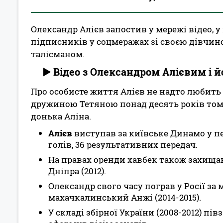
Олександр Алієв запостив у мережі відео, 
підписників у соцмеражах зі своєю дівчино
талісманом.
▶️ Відео з Олександром Алієвим і 
Про особисте життя Алієв не надто любить 
дружиною Тетяною понад десять років тому
донька Аліна.
Алієв
виступав за київське Динамо у періо
голів, 36 результативних передач.
На правах оренди хавбек також захищав
Дніпра (2012).
Олександр свого часу пограв у Росії за
махачкалинський Анжі (2014-2015).
У складі збірної України (2008-2012) пів