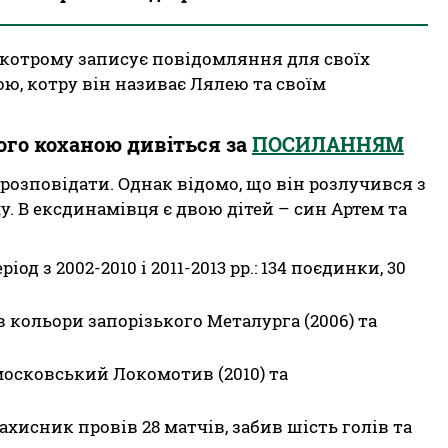
у котрому записує повідомляння для своїх
ю, котру він називає Лялею та своїм
його коханою дивіться за
ПОСИЛАННЯМ
розповідати. Однак відомо, що він розлучився з
. В ексдинамівця є двою дітей – син Артем та
д з 2002-2010 і 2011-2013 рр.: 134 поєдинки, 30
 кольори запорізького Металурга (2006) та
 московський Локомотив (2010) та
захисник провів 28 матчів, забив шість голів та