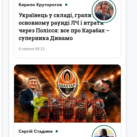
Кирило Круторогов
Українець у складі, грали в
основному раунді ЛЧ і втрати
через Полісся: все про Карабах –
суперника Динамо
6 серпня 08:13
Сергій Стаднюк