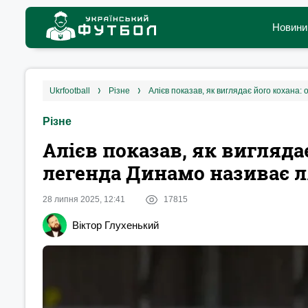
Новини
ukrfootball
різне
Алієв показав, як виглядає його кохана:
Різне
Алієв показав, як виглядає
легенда Динамо називає л
28 липня 2025, 12:41
17815
Віктор Глухенький