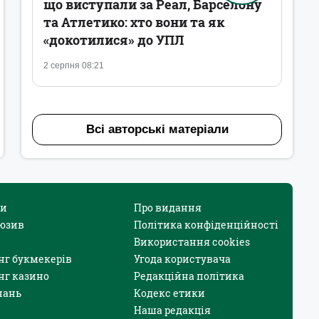
що виступали за Реал, Барселону
та Атлетико: хто вони та як
«докотилися» до УПЛ
2 серпня 08:21
Всі авторські матеріали
и
Про видання
юзив
Політика конфіденційності
Використання cookies
нг букмекерів
Угода користувача
нг казино
Редакційна політика
нань
Кодекс етики
Наша редакція