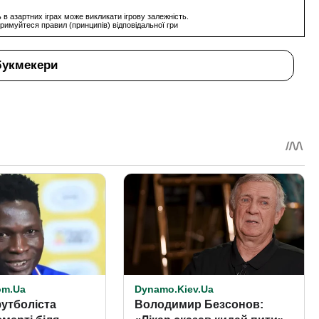
 в азартних іграх може викликати ігрову залежність.
римуйтеся правил (принципів) відповідальної гри
букмекери