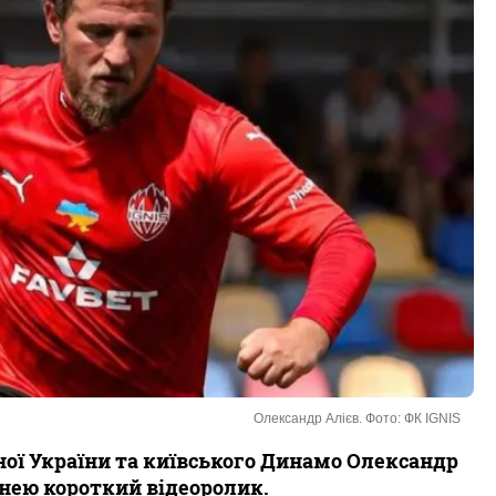
Олександр Алієв. Фото: ФК IGNIS
ної України та київського Динамо Олександр
 нею короткий відеоролик.