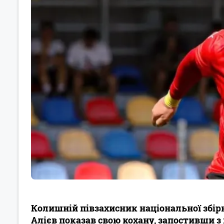
Колишній півзахисник національної збір
Алієв показав свою кохану, запостивши з