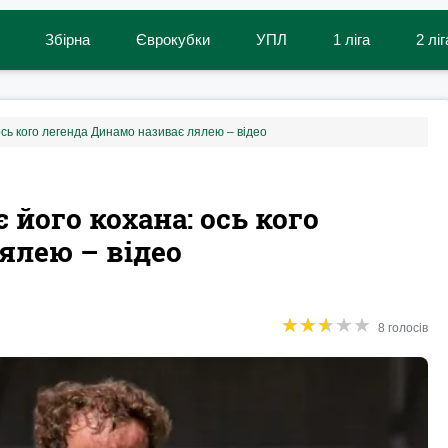
Збірна
Єврокубки
УПЛ
1 ліга
2 ліг
 ось кого легенда Динамо називає лялею – відео
 його кохана: ось кого
ялею – відео
★
★
★
★
★
★
★
★
★
★
8 голосів