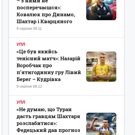
– з ними не
посперечаєшся»:
Ковалюк про Динамо,
Шахтар і Кварцяного
9 серпня 09:11
УПЛ
«Це був якийсь
тенісний матч»: Назарій
Воробчак про
п’ятигодинну гру Лівий
Берег – Кудрівка
9 серпня 08:12
УПЛ
«Не думаю, що Туран
дасть гравцям Шахтаря
розслабитися»:
Федецький дав прогноз