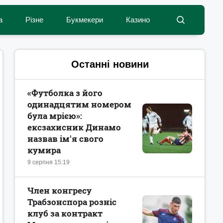
а
Різне
Букмекери
Казино
Останні новини
«Футболка з його
одинадцятим номером
була мрією»:
ексзахисник Динамо
назвав ім'я свого
кумира
9 серпня 15:19
Член конгресу
Трабзонспора розніс
клуб за контракт