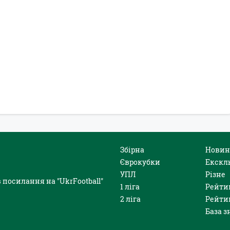
Збірна
Новин
Єврокубки
Екскл
УПЛ
Різне
 посилання на "UkrFootball"
1 ліга
Рейти
2 ліга
Рейти
База з