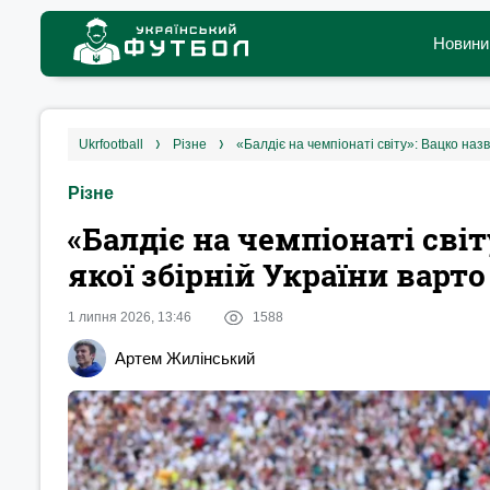
Новини
ukrfootball
різне
«Балдіє на чемпіонаті світу»: Вацко назв
Різне
«Балдіє на чемпіонаті світ
якої збірній України варт
1 липня 2026, 13:46
1588
Артем Жилінський