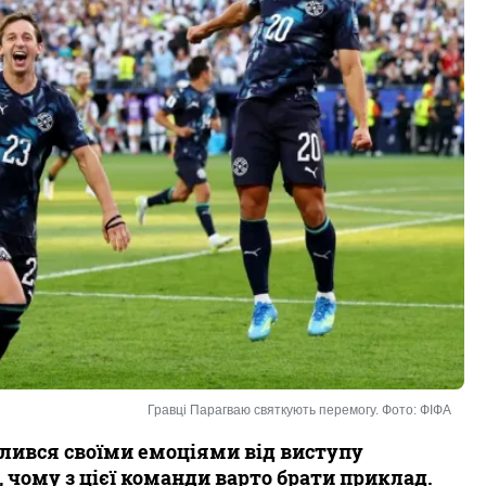
Гравці Парагваю святкують перемогу. Фото: ФІФА
лився своїми емоціями від виступу
, чому з цієї команди варто брати приклад.