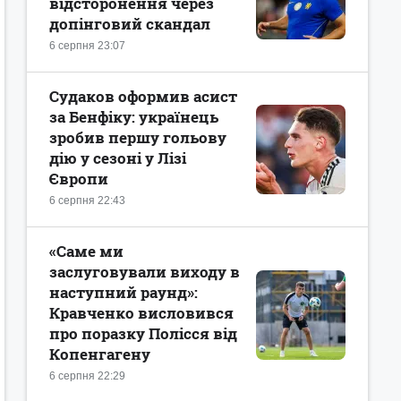
відсторонення через
допінговий скандал
6 серпня 23:07
Судаков оформив асист
за Бенфіку: українець
зробив першу гольову
дію у сезоні у Лізі
Європи
6 серпня 22:43
«Саме ми
заслуговували виходу в
наступний раунд»:
Кравченко висловився
про поразку Полісся від
Копенгагену
6 серпня 22:29