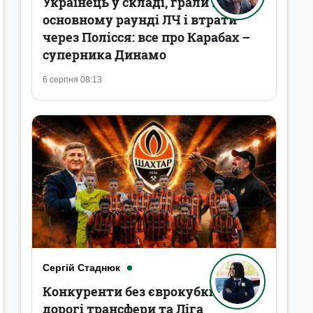
Українець у складі, грали в
основному раунді ЛЧ і втрати
через Полісся: все про Карабах –
суперника Динамо
6 серпня 08:13
Сергій Стаднюк
Конкуренти без єврокубків,
дорогі трансфери та Ліга