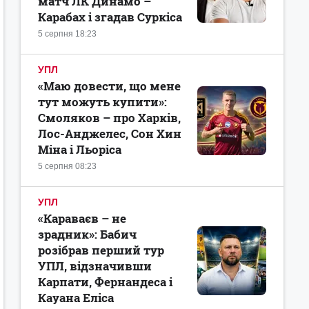
матч ЛК Динамо –
Карабах і згадав Суркіса
5 серпня 18:23
УПЛ
«Маю довести, що мене
тут можуть купити»:
Смоляков – про Харків,
Лос-Анджелес, Сон Хин
Міна і Льоріса
5 серпня 08:23
УПЛ
«Караваєв – не
зрадник»: Бабич
розібрав перший тур
УПЛ, відзначивши
Карпати, Фернандеса і
Кауана Еліса