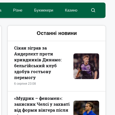
а
Різне
Букмекери
Казино
Останні новини
Сікан зіграв за
Андерлехт проти
кривдників Динамо:
бельгійський клуб
здобув гостьову
перемогу
6 серпня 23:08
«Мудрик – феномен»:
захисник Челсі у захваті
від форми вінгера після