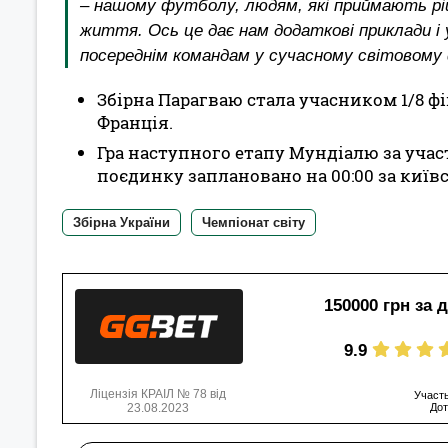
– нашому футболу, людям, які приймають ріш
життя. Ось це дає нам додаткові приклади і
посереднім командам у сучасному світовому
Збірна Парагваю стала учасником 1/8 ф
Франція.
Гра наступного етапу Мундіалю за учас
поєдинку заплановано на 00:00 за київ
Збірна України
Чемпіонат світу
150000 грн за 
9.9
Ліцензія КРАІЛ № 78 від
Участь
23.08.2023
Дот