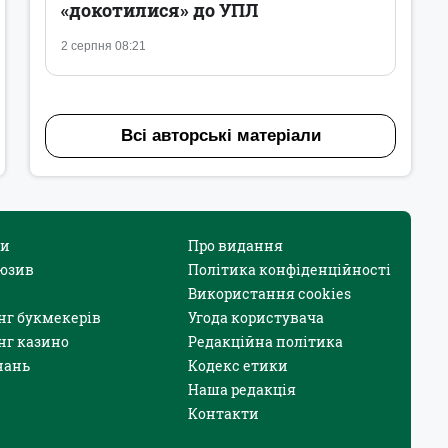
«докотилися» до УПЛ
2 серпня 08:21
Всі авторські матеріали
и
Про видання
юзив
Політика конфіденційності
Використання cookies
нг букмекерів
Угода користувача
нг казино
Редакційна політика
нань
Кодекс етики
Наша редакція
Контакти