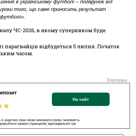
ення в українському футболі – подарунок від
 уроки того, що саме приносить результат
 футболі».
іналу ЧС-2026, в якому суперником буде
ті парагвайців відбудеться 5 липня. Початок
ським часом.
Реклама
депозит
На сайт
 в азартних іграх може викликати ігрову залежність.
римуйтеся правил (принципів) відповідальної гри