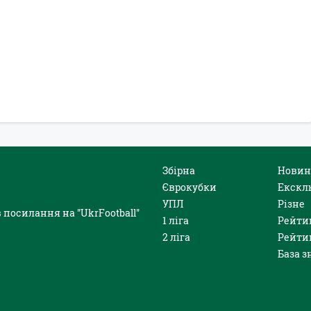
Збірна
Новин
Єврокубки
Екскл
УПЛ
Різне
 посилання на "UkrFootball"
1 ліга
Рейти
2 ліга
Рейти
База з