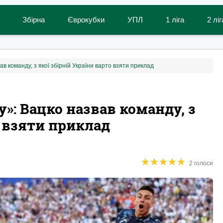
Збірна
Єврокубки
УПЛ
1 ліга
2 ліг
ав команду, з якої збірній України варто взяти приклад
у»: Вацко назвав команду, з
о взяти приклад
★
★
★
★
★
★
★
★
★
★
2 голоси