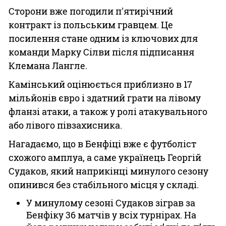
Сторони вже погодили п'ятирічний
контракт із польським гравцем. Це
посилення стане одним із ключових для
команди Марку Сілви після підписання
Клемана Лангле.
Камінський оцінюється приблизно в 17
мільйонів євро і здатний грати на лівому
фланзі атаки, а також у ролі атакувального
або лівого півзахисника.
Нагадаємо, що в Бенфіці вже є футболіст
схожого амплуа, а саме українець Георгій
Судаков, який наприкінці минулого сезону
опинився без стабільного місця у складі.
У минулому сезоні Судаков зіграв за
Бенфіку 36 матчів у всіх турнірах. На