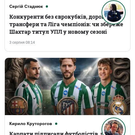
Сергій Стаднюк
Конкуренти без єврокубків, дорогі
трансфери та Ліга чемпіонів: чи збереже
Шахтар титул УПЛ у новому сезоні
3 серпня 08:14
Кирило Круторогов
Карпати підписали футболістів, що