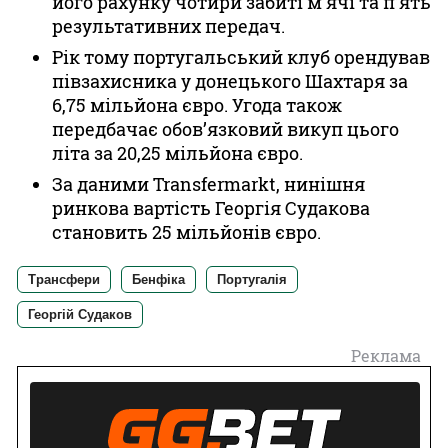
його рахунку чотири забиті м’ячі та п’ять
результативних передач.
Рік тому португальський клуб орендував
півзахисника у донецького Шахтаря за
6,75 мільйона євро. Угода також
передбачає обов’язковий викуп цього
літа за 20,25 мільйона євро.
За даними Transfermarkt, нинішня
ринкова вартість Георгія Судакова
становить 25 мільйонів євро.
Трансфери
Бенфіка
Португалія
Георгій Судаков
Реклама