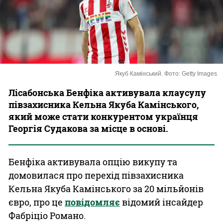
Казино
Якуб Камінський. Фото: Getty Images
Лісабонська Бенфіка активувала клаусулу
півзахисника Кельна Якуба Камінського,
який може стати конкурентом українця
Георгія Судакова за місце в основі.
Бенфіка активувала опцію викупу та
домовилася про перехід півзахисника
Кельна Якуба Камінського за 20 мільйонів
євро, про це
повідомляє
відомий інсайдер
Фабріціо Романо.