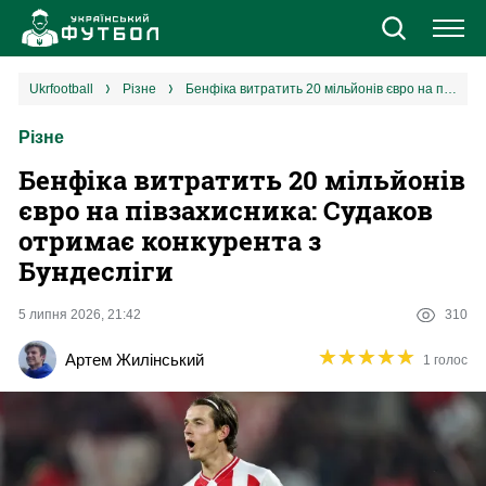
Новини
ukrfootball
різне
Бенфіка витратить 20 мільйонів євро на півзахисника: Судаков отримає конкурента з Бундесліги
Різне
Збірна
Бенфіка витратить 20 мільйонів
Єврокубки
євро на півзахисника: Судаков
отримає конкурента з
УПЛ
Бундесліги
1 ліга
5 липня 2026, 21:42
310
★
★
★
★
★
★
★
★
★
★
Артем Жилінський
1 голос
2 ліга
Різне
Букмекери