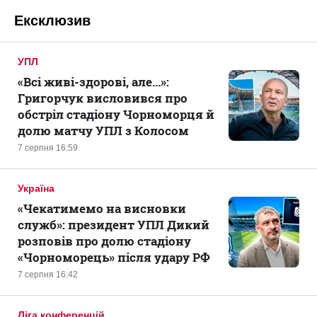
Ексклюзив
УПЛ
«Всі живі-здорові, але...»:
Григорчук висловився про
обстріл стадіону Чорноморця й
долю матчу УПЛ з Колосом
7 серпня 16:59
Україна
«Чекатимемо на висновки
служб»: президент УПЛ Дикий
розповів про долю стадіону
«Чорноморець» після удару РФ
7 серпня 16:42
Ліга конференцій