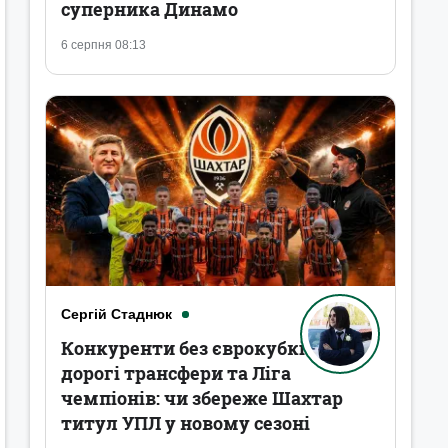
суперника Динамо
6 серпня 08:13
Сергій Стаднюк
Конкуренти без єврокубків,
дорогі трансфери та Ліга
чемпіонів: чи збереже Шахтар
титул УПЛ у новому сезоні