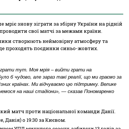
 мріє знову зіграти за збірну України на рідній
 проводити свої матчі за межами країни.
ьники створюють неймовірну атмосферу та
 де проходять поєдинки синьо-жовтих.
 грати тут. Моя мрія – вийти грати на
було б чудово, але зараз такі реалії, що ми граємо за
зних країнах. Ми відчуваємо цю підтримку. Велике
рнемося на наші стадіони», — сказав Пономаренко
ський матч проти національної команди Данії.
, Данія) о 19:30 за Києвом.
ом УПЛ минулого сезону, забивши 13 голів за