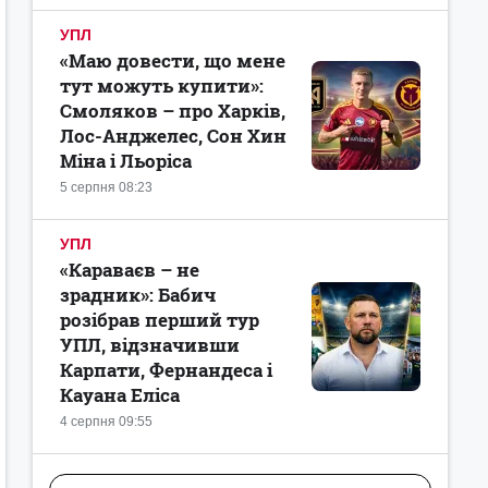
УПЛ
«Маю довести, що мене
тут можуть купити»:
Смоляков – про Харків,
Лос-Анджелес, Сон Хин
Міна і Льоріса
5 серпня 08:23
УПЛ
«Караваєв – не
зрадник»: Бабич
розібрав перший тур
УПЛ, відзначивши
Карпати, Фернандеса і
Кауана Еліса
4 серпня 09:55