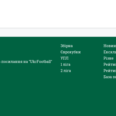
Збірна
Новин
Єврокубки
Екскл
УПЛ
Різне
 посилання на "UkrFootball"
1 ліга
Рейти
2 ліга
Рейти
База з