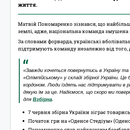
життя.
Матвій Пономаренко зізнався, що найбільше
землі, адже, національна команда змушена
За словами форварда, українські вболівал
підтримують команду незалежно від того,
«Завжди хочеться повернутись в Україну та
«Олімпійському» у складі збірної України. Це 
кордоном. Люди їздять нас підтримувати в рі
дякую їм за це. Надіємося, що скоро ми пове
для
Взбірна
.
7 червня збірна України зіграє товари
Початок гри на «Оденсе Стедіум» (Оденсе
Пономаренко став найкращим бомбардир