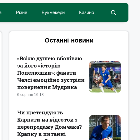
а
Різне
Букмекери
Казино
Останні новини
«Всією душею вболіваю
за його «історію
Попелюшки»: фанати
Челсі емоційно зустріли
повернення Мудрика
6 серпня 16:18
Чи претендують
Карпати на відсоток з
перепродажу Домчака?
Крапку в питанні