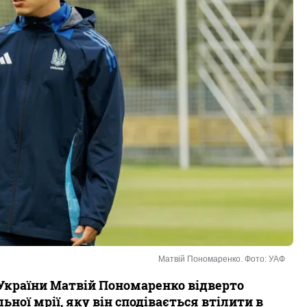
Матвій Пономаренко. Фото: УАФ
 України Матвій Пономаренко відверто
ної мрії, яку він сподівається втілити в