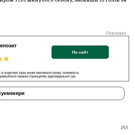
Реклама
депозит
На сайт
 в азартних іграх може викликати ігрову залежність.
римуйтеся правил (принципів) відповідальної гри
букмекери