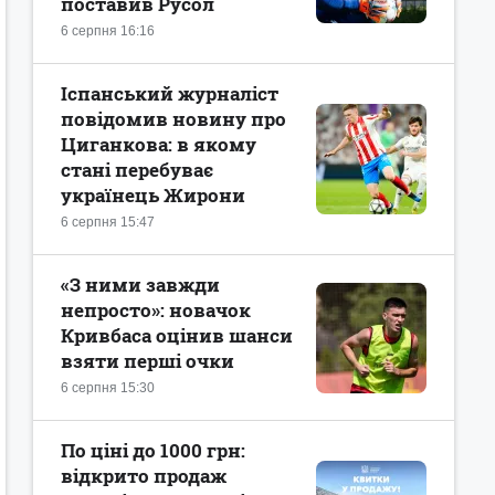
поставив Русол
6 серпня 16:16
Іспанський журналіст
повідомив новину про
Циганкова: в якому
стані перебуває
українець Жирони
6 серпня 15:47
«З ними завжди
непросто»: новачок
Кривбаса оцінив шанси
взяти перші очки
6 серпня 15:30
По ціні до 1000 грн:
відкрито продаж