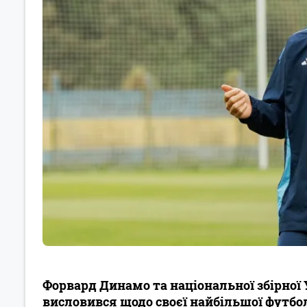
Форвард Динамо та національної збірної
висловився щодо своєї найбільшої футболь