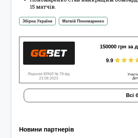
15 матчів.
Збірна України
Матвій Пономаренко
150000 грн за 
9.9
Ліцензія КРАІЛ № 78 від
Участь
23.08.2023
Дот
Всі 