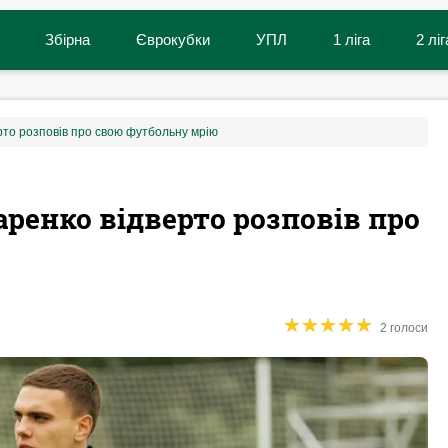
Збірна
Єврокубки
УПЛ
1 ліга
2 ліг
рто розповів про свою футбольну мрію
аренко відверто розповів про
★
★
★
★
★
★
★
★
★
★
2 голоси