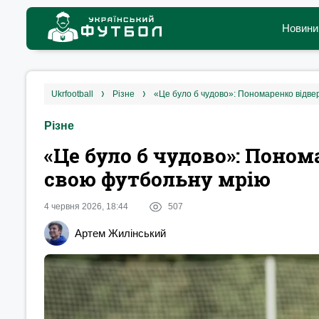
Новини
ukrfootball
різне
«Це було б чудово»: Пономаренко відве
Різне
«Це було б чудово»: Поном
свою футбольну мрію
4 червня 2026, 18:44
507
Артем Жилінський