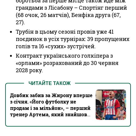
боротьба за перше місце також йде між
грандами з Лісабону – Спортінг перший
(68 очок, 26 матчів), Бенфіка друга (67,
27).
Трубін в цьому сезоні провів уже 41
поєдинок в усіх турнірах: 39 пропущених
голів та 16 «сухих» зустрічей.
Контракт українського голкіпера з
«орлами» розрахований до 30 червня
2028 року.
ЧИТАЙТЕ ТАКОЖ
Довбик забив за Жирону вперше
з січня. «Його футболку не
продам і за мільйон», – перший
тренер Артема, який знайшов
його у дворі