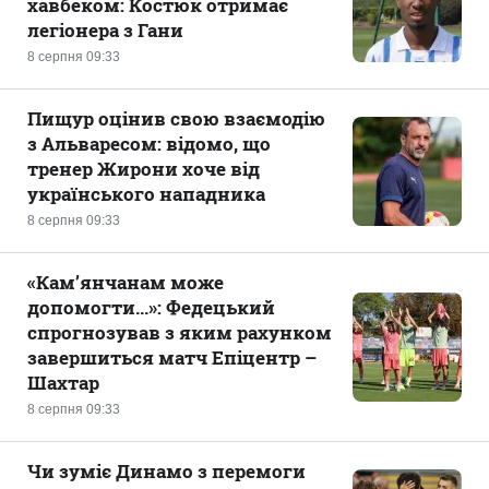
хавбеком: Костюк отримає
легіонера з Гани
8 серпня 09:33
Пищур оцінив свою взаємодію
з Альваресом: відомо, що
тренер Жирони хоче від
українського нападника
8 серпня 09:33
«Кам’янчанам може
допомогти...»: Федецький
спрогнозував з яким рахунком
завершиться матч Епіцентр –
Шахтар
8 серпня 09:33
Чи зуміє Динамо з перемоги