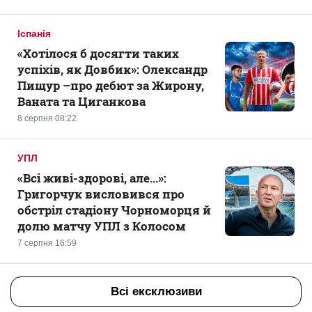
Іспанія
«Хотілося б досягти таких
успіхів, як Довбик»: Олександр
Пищур –про дебют за Жирону,
Ваната та Циганкова
8 серпня 08:22
УПЛ
«Всі живі-здорові, але...»:
Григорчук висловився про
обстріл стадіону Чорноморця й
долю матчу УПЛ з Колосом
7 серпня 16:59
Всі ексклюзиви