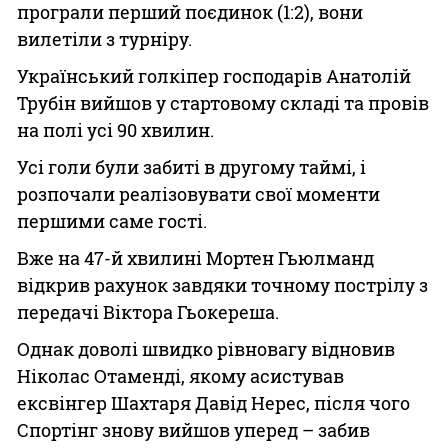
програли перший поєдинок (1:2), вони
вилетіли з турніру.
Український голкіпер господарів Анатолій
Трубін вийшов у стартовому складі та провів
на полі усі 90 хвилин.
Усі голи були забиті в другому таймі, і
розпочали реалізовувати свої моменти
першими саме гості.
Вже на 47-й хвилині Мортен Гьюлманд
відкрив рахунок завдяки точному пострілу з
передачі Віктора Гьокереша.
Однак доволі швидко рівновагу відновив
Ніколас Отаменді, якому асистував
ексвінгер Шахтаря Давід Нерес, після чого
Спортінг знову вийшов уперед – забив