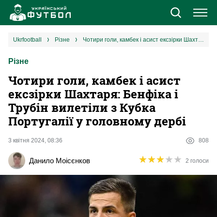
Новини
ukrfootball
різне
Чотири голи, камбек і асист ексзірки Шахтаря: Бенфіка і Трубін вилетіли з Кубка Португалії у головному дербі
Різне
Збірна
Чотири голи, камбек і асист
Єврокубки
ексзірки Шахтаря: Бенфіка і
Трубін вилетіли з Кубка
УПЛ
Португалії у головному дербі
1 ліга
3 квітня 2024, 08:36
808
★
★
★
★
★
★
★
★
★
★
Данило Моісєнков
2 голоси
2 ліга
Різне
Букмекери