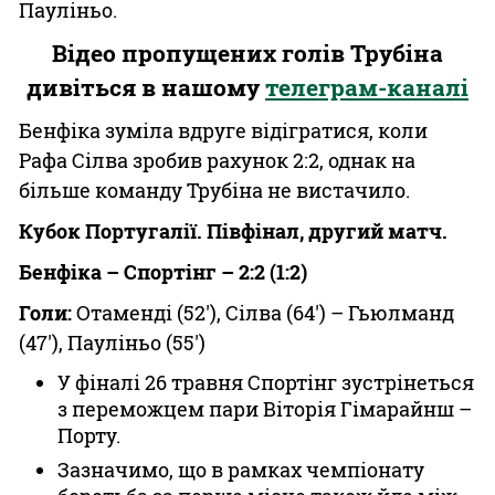
Пауліньо.
Відео пропущених голів Трубіна
дивіться в нашому
телеграм-каналі
Бенфіка зуміла вдруге відігратися, коли
Рафа Сілва зробив рахунок 2:2, однак на
більше команду Трубіна не вистачило.
Кубок Португалії. Півфінал, другий матч.
Бенфіка – Спортінг – 2:2 (1:2)
Голи:
Отаменді (52'), Сілва (64') – Гьюлманд
(47'), Пауліньо (55')
У фіналі 26 травня Спортінг зустрінеться
з переможцем пари Віторія Гімарайнш –
Порту.
Зазначимо, що в рамках чемпіонату