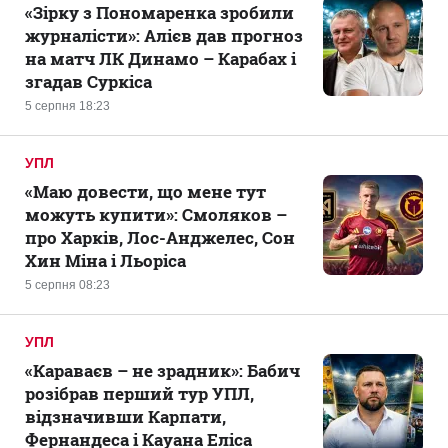
«Зірку з Пономаренка зробили
журналісти»: Алієв дав прогноз
на матч ЛК Динамо – Карабах і
згадав Суркіса
5 серпня 18:23
УПЛ
«Маю довести, що мене тут
можуть купити»: Смоляков –
про Харків, Лос-Анджелес, Сон
Хин Міна і Льоріса
5 серпня 08:23
УПЛ
«Караваєв – не зрадник»: Бабич
розібрав перший тур УПЛ,
відзначивши Карпати,
Фернандеса і Кауана Еліса