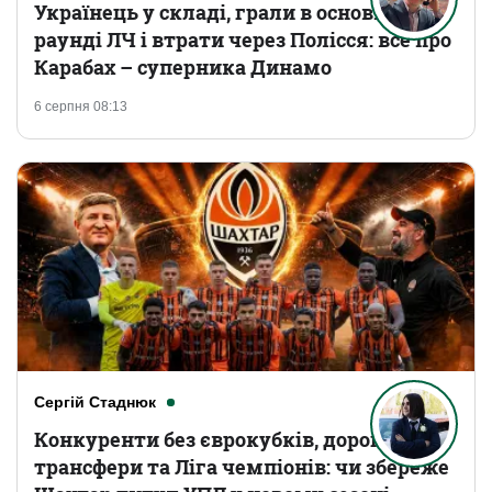
Українець у складі, грали в основному
раунді ЛЧ і втрати через Полісся: все про
Карабах – суперника Динамо
6 серпня 08:13
Сергій Стаднюк
Конкуренти без єврокубків, дорогі
трансфери та Ліга чемпіонів: чи збереже