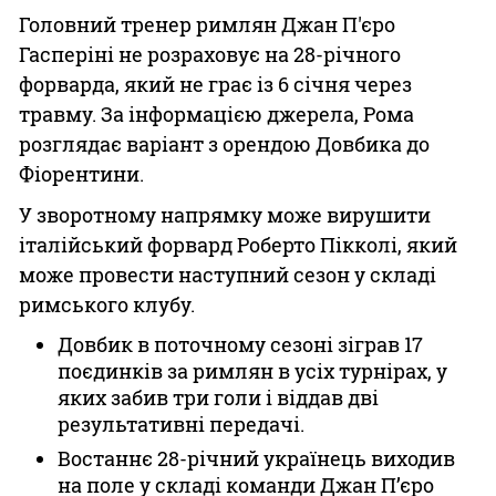
Головний тренер римлян Джан П'єро
Гасперіні не розраховує на 28-річного
форварда, який не грає із 6 січня через
травму. За інформацією джерела, Рома
розглядає варіант з орендою Довбика до
Фіорентини.
У зворотному напрямку може вирушити
італійський форвард Роберто Пікколі, який
може провести наступний сезон у складі
римського клубу.
Довбик в поточному сезоні зіграв 17
поєдинків за римлян в усіх турнірах, у
яких забив три голи і віддав дві
результативні передачі.
Востаннє 28-річний українець виходив
на поле у складі команди Джан П’єро