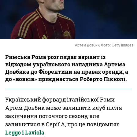
Казино
Артем Довбик. Фото: Getty Images
Римська Рома розглядає варіант із
відходом українського нападника Артема
Довбика до Фіорентини на правах оренди, а
до «вовків» приєднається Роберто Пікколі.
Український форвард італійської Роми
Артем Довбик може залишити клуб після
закінчення поточного сезону, але
залишитися в Серії А, про це повідомляє
Leggo і Laviola
.