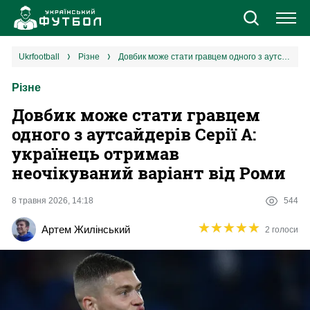
Новини
ukrfootball
різне
Довбик може стати гравцем одного з аутсайдерів Серії А: українець отримав неочікуваний варіант від Роми
Різне
Збірна
Довбик може стати гравцем
Єврокубки
одного з аутсайдерів Серії А:
українець отримав
УПЛ
неочікуваний варіант від Роми
1 ліга
8 травня 2026, 14:18
544
★
★
★
★
★
★
★
★
★
★
Артем Жилінський
2 голоси
2 ліга
Різне
Букмекери