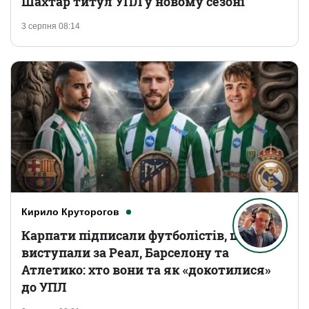
Шахтар титул УПЛ у новому сезоні
3 серпня 08:14
Кирило Круторогов
Карпати підписали футболістів, що
виступали за Реал, Барселону та
Атлетико: хто вони та як «докотилися»
до УПЛ