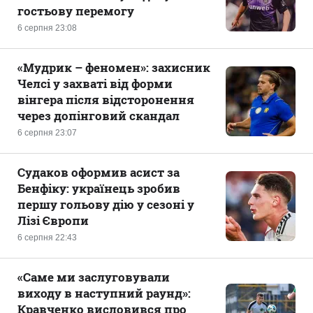
гостьову перемогу
6 серпня 23:08
«Мудрик – феномен»: захисник
Челсі у захваті від форми
вінгера після відсторонення
через допінговий скандал
6 серпня 23:07
Судаков оформив асист за
Бенфіку: українець зробив
першу гольову дію у сезоні у
Лізі Європи
6 серпня 22:43
«Саме ми заслуговували
виходу в наступний раунд»:
Кравченко висловився про