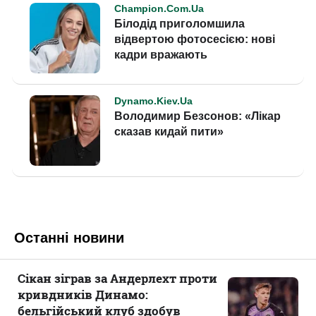
Останні новини
Сікан зіграв за Андерлехт проти
кривдників Динамо:
бельгійський клуб здобув