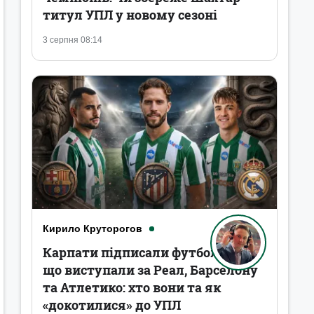
титул УПЛ у новому сезоні
3 серпня 08:14
Кирило Круторогов
Карпати підписали футболістів,
що виступали за Реал, Барселону
та Атлетико: хто вони та як
«докотилися» до УПЛ