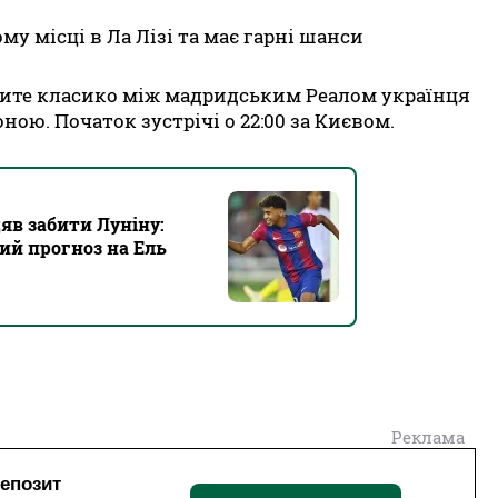
му місці в Ла Лізі та має гарні шанси
ените класико між мадридським Реалом українця
ою. Початок зустрічі о 22:00 за Києвом.
цяв забити Луніну:
ий прогноз на Ель
Реклама
депозит