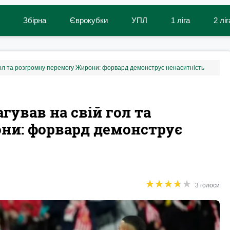
Збірна
Єврокубки
УПЛ
1 ліга
2 ліг
й гол та розгромну перемогу Жирони: форвард демонструє ненаситність
гував на свій гол та
ни: форвард демонструє
★
★
★
★
★
★
★
★
★
★
3 голоси