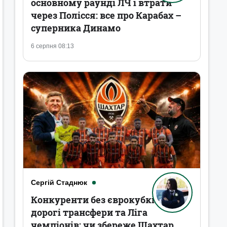
основному раунді ЛЧ і втрати
через Полісся: все про Карабах –
суперника Динамо
6 серпня 08:13
Сергій Стаднюк
Конкуренти без єврокубків,
дорогі трансфери та Ліга
чемпіонів: чи збереже Шахтар