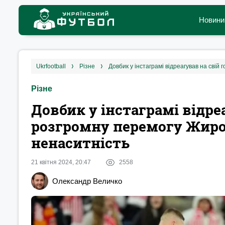
Новини
ukrfootball
різне
Довбик у інстаграмі відреагував на сві
Різне
Довбик у інстаграмі відреа
розгромну перемогу Жиро
ненаситність
21 квітня 2024, 20:47
2558
Олександр Величко