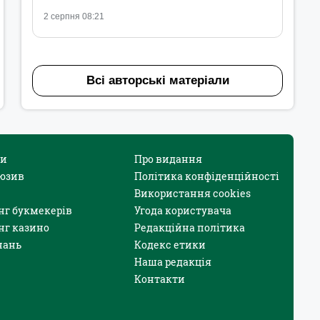
2 серпня 08:21
Всі авторські матеріали
и
Про видання
юзив
Політика конфіденційності
Використання cookies
нг букмекерів
Угода користувача
нг казино
Редакційна політика
нань
Кодекс етики
Наша редакція
Контакти