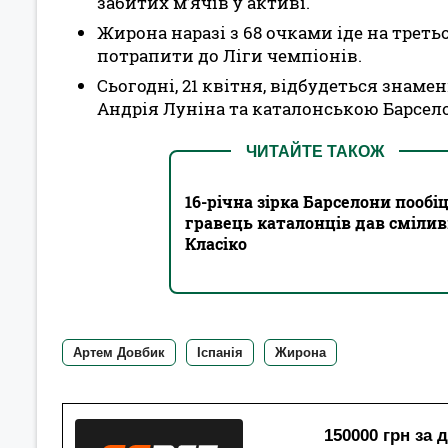
забитих м’ячів у активі.
Жирона наразі з 68 очками іде на третьо
потрапити до Ліги чемпіонів.
Сьогодні, 21 квітня, відбудеться знам
Андрія Луніна та каталонською Барселон
ЧИТАЙТЕ ТАКОЖ
16-річна зірка Барселони пообі
гравець каталонців дав смілив
Класіко
Артем Довбик
Іспанія
Жирона
150000 грн за 