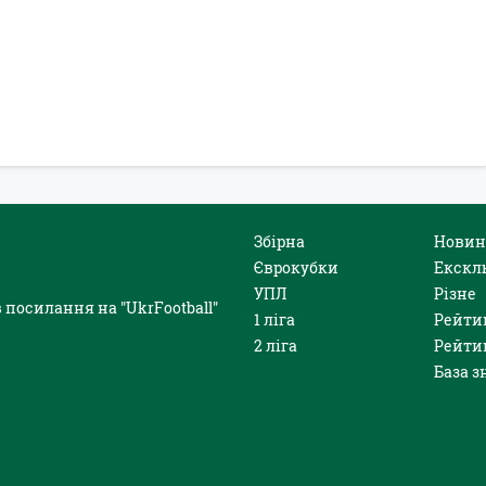
Збірна
Новин
Єврокубки
Екскл
УПЛ
Різне
 посилання на "UkrFootball"
1 ліга
Рейти
2 ліга
Рейти
База з