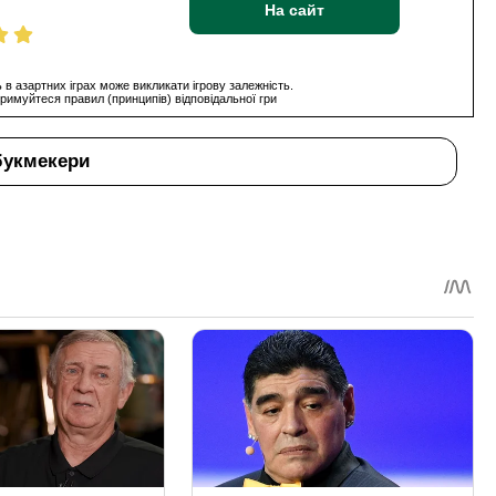
На сайт
 в азартних іграх може викликати ігрову залежність.
римуйтеся правил (принципів) відповідальної гри
букмекери