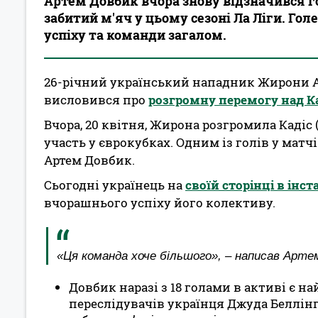
Артем Довбик вчора знову відзначився г
забитий м'яч у цьому сезоні Ла Ліги. Гол
успіху та команди загалом.
26-річний український нападник Жирони Ар
висловився про
розгромну перемогу над Кад
Вчора, 20 квітня, Жирона розгромила Кадіс (4
участь у єврокубках. Одним із голів у мат
Артем Довбик.
Сьогодні українець на
своїй сторінці в інст
вчорашнього успіху його колективу.
«Ця команда хоче більшого», – написав Арте
Довбик наразі з 18 голами в активі є
переслідувачів українця Джуда Беллінге