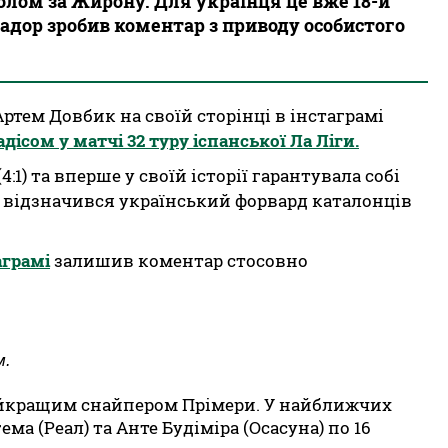
олом за Жирону. Для українця це вже 18-й
еадор зробив коментар з приводу особистого
тем Довбик на своїй сторінці в інстаграмі
ісом у матчі 32 туру іспанської Ла Ліги.
:1) та вперше у своїй історії гарантувала собі
чі відзначився український форвард каталонців
аграмі
залишив коментар стосовно
м.
 найкращим снайпером Прімери. У найближчих
ма (Реал) та Анте Будіміра (Осасуна) по 16