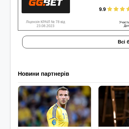
9.9
Ліцензія КРАІЛ № 78 від
Участь
23.08.2023
Дот
Всі 