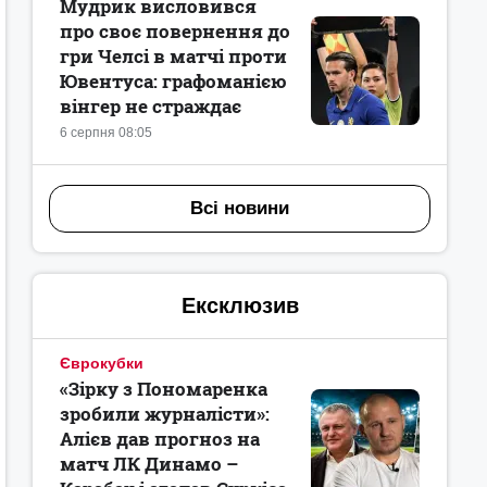
Мудрик висловився
про своє повернення до
гри Челсі в матчі проти
Ювентуса: графоманією
вінгер не страждає
6 серпня 08:05
Всі новини
Ексклюзив
Єврокубки
«Зірку з Пономаренка
зробили журналісти»:
Алієв дав прогноз на
матч ЛК Динамо –