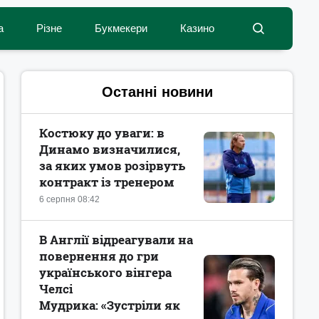
а
Різне
Букмекери
Казино
Останні новини
Костюку до уваги: в
Динамо визначилися,
за яких умов розірвуть
контракт із тренером
6 серпня 08:42
В Англії відреагували на
повернення до гри
українського вінгера
Челсі
Мудрика: «Зустріли як