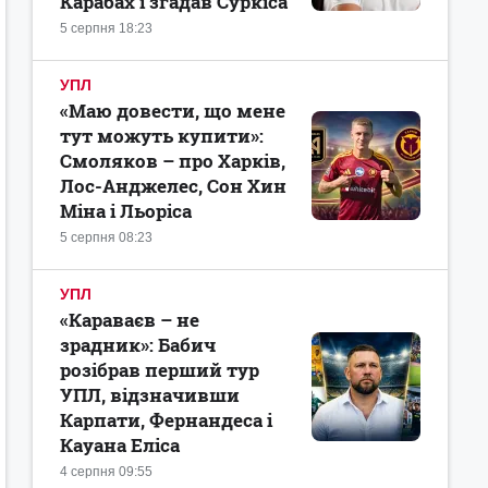
Карабах і згадав Суркіса
5 серпня 18:23
УПЛ
«Маю довести, що мене
тут можуть купити»:
Смоляков – про Харків,
Лос-Анджелес, Сон Хин
Міна і Льоріса
5 серпня 08:23
УПЛ
«Караваєв – не
зрадник»: Бабич
розібрав перший тур
УПЛ, відзначивши
Карпати, Фернандеса і
Кауана Еліса
4 серпня 09:55