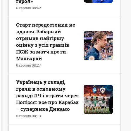
героя»
6 серпня 08:42
Старт передсезонки не
вдався: Забарний
отримав найгіршу
оцінку з усіх гравців
ПСЖ за матч проти
Мальорки
6 серпня 08:27
Українець у складі,
грали в основному
раунді ЛЧ і втрати через
Полісся: все про Карабах
– суперника Динамо
6 серпня 08:13