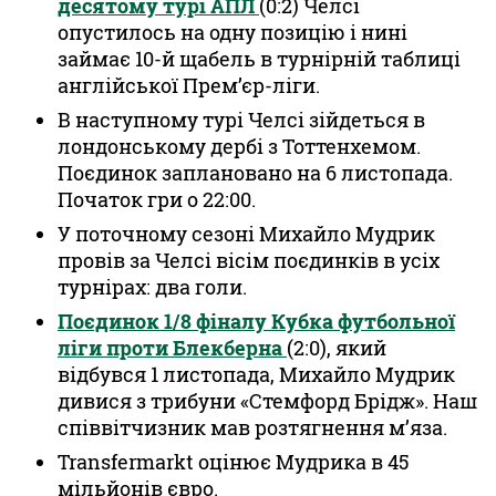
десятому турі АПЛ
(0:2) Челсі
опустилось на одну позицію і нині
займає 10-й щабель в турнірній таблиці
англійської Прем’єр-ліги.
В наступному турі Челсі зійдеться в
лондонському дербі з Тоттенхемом.
Поєдинок заплановано на 6 листопада.
Початок гри о 22:00.
У поточному сезоні Михайло Мудрик
провів за Челсі вісім поєдинків в усіх
турнірах: два голи.
Поєдинок 1/8 фіналу Кубка футбольної
ліги проти Блекберна
(2:0), який
відбувся 1 листопада, Михайло Мудрик
дивися з трибуни «Стемфорд Брідж». Наш
співвітчизник мав розтягнення м’яза.
Transfermarkt оцінює Мудрика в 45
мільйонів євро.