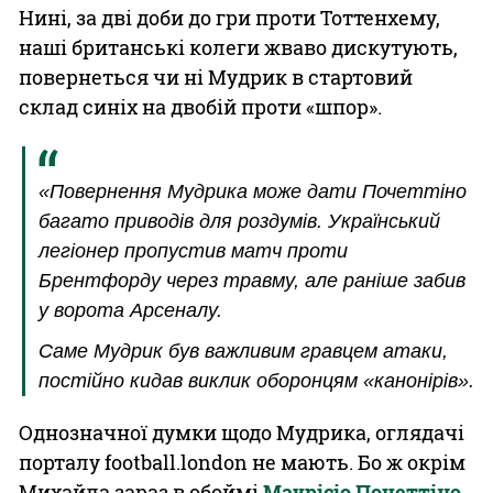
Нині, за дві доби до гри проти Тоттенхему,
наші британські колеги жваво дискутують,
повернеться чи ні Мудрик в стартовий
склад синіх на двобій проти «шпор».
«Повернення Мудрика може дати Почеттіно
багато приводів для роздумів. Український
легіонер пропустив матч проти
Брентфорду через травму, але раніше забив
у ворота Арсеналу.
Саме Мудрик був важливим гравцем атаки,
постійно кидав виклик оборонцям «канонірів».
Однозначної думки щодо Мудрика, оглядачі
порталу football.london не мають. Бо ж окрім
Михайла зараз в обоймі
Маурісіо Почеттіно