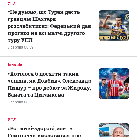
УПЛ
«Не думаю, що Туран дасть
гравцям Шахтаря
розслабитися»: Федецький дав
прогноз на всі матчі другого
туру УПЛ
8 серпня 08:39
Іспанія
«Хотілося б досягти таких
успіхів, як Довбик»: Олександр
Пищур – про дебют за Жирону,
Ваната та Циганкова
8 серпня 08:22
УПЛ
«Всі живі-здорові, але...»:
Григорчук висловився про