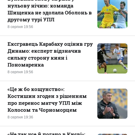
нульову нічию: команда
Шищенка не здолала Оболонь в
другому турі УПЛ
8 серпня 19:56
Ексгравець Карабаху оцінив гру
Динамо: експерт відзначив
сильну сторону киян і
Пономаренка
8 серпня 19:56
«Це ж бо кощунство»:
Костишин згоден з рішенням
про перенос матчу УПЛ між
Колосом та Чорноморцем
8 серпня 19:36
«Не так усе й погано в Києві»: