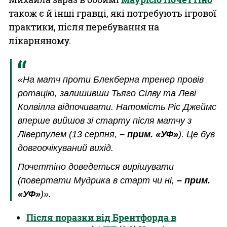
також є й інші гравці, які потребують ігрової
практики, після перебування на
лікарняному.
«На матч проти Блекберна тренер провів
ротацію, залишивши Тьяго Сілву та Леві
Колвілла відпочивати. Натомість Ріс Джеймс
вперше вийшов зі старту після матчу з
Ліверпулем (13 серпня,
– прим. «УФ»
). Це був
довгоочікуваний вихід.
Почеттіно доведеться вирішувати
(повертати Мудрика в старт чи ні,
– прим.
«УФ»
)».
Після поразки від Брентфорда в