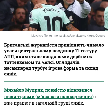
Казино
Маурісіо Почеттіно та Михайло Мудрик. Фото: Google
Британські журналісти приділяють чимало
уваги центральному поєдинку 11-го туру
АПЛ, яким стане лондонське дербі між
Тоттенхемом та Челсі. Оглядачів
насамперед турбує ігрова форма та склад
синіх.
Михайло Мудрик, повністю відновився
після травми (м’язового пошкодження)
і
вже працює в загальній групі синіх.