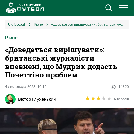
Новини
ukrfootball
різне
«Доведеться вирішувати»: британські журналісти впевнені, що Мудрик додасть Почеттіно проблем
Різне
Збірна
«Доведеться вирішувати»:
Єврокубки
британські журналісти
впевнені, що Мудрик додасть
УПЛ
Почеттіно проблем
1 ліга
4 листопада 2023, 16:15
14820
★
★
★
★
★
★
★
★
★
★
Віктор Глухенький
6 голосів
2 ліга
Різне
Букмекери