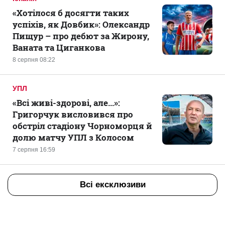
«Хотілося б досягти таких
успіхів, як Довбик»: Олександр
Пищур – про дебют за Жирону,
Ваната та Циганкова
8 серпня 08:22
УПЛ
«Всі живі-здорові, але...»:
Григорчук висловився про
обстріл стадіону Чорноморця й
долю матчу УПЛ з Колосом
7 серпня 16:59
Всі ексклюзиви