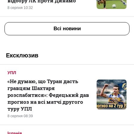
відбору ЛК проти Динамо
8 серпня 10:32
Всі новини
Ексклюзив
УПЛ
«Не думаю, що Туран дасть
гравцям Шахтаря
розслабитися»: Федецький дав
прогноз на всі матчі другого
туру УПЛ
8 серпня 08:39
Іспанія