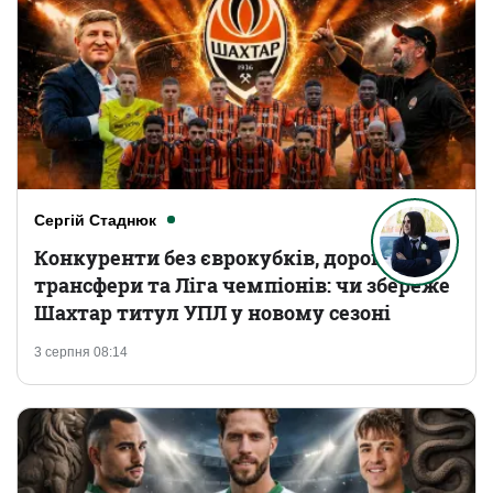
Сергій Стаднюк
Конкуренти без єврокубків, дорогі
трансфери та Ліга чемпіонів: чи збереже
Шахтар титул УПЛ у новому сезоні
3 серпня 08:14