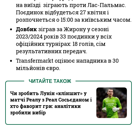
на виїзді зіграють проти Лас-Пальмас.
Поєдинок відбудеться 27 квітня і
розпочнеться о 15:00 за київським часом.
Довбик
зіграв за Жирону у сезоні
2023/2024 років 33 поєдинки у всіх
офіційних турнірах: 18 голів, сім
результативних передач.
Transfermarkt оцінює нападника в 30
мільйонів євро.
ЧИТАЙТЕ ТАКОЖ
Чи зробить Лунін «кліншит‎» у
матчі Реалу з Реал Сосьєданом і
хто фаворит гри: аналітики
зробили вибір