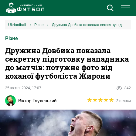
Новини
ukrfootball
різне
Дружина Довбика показала секретну підготовку нападника до матчів: потужне фото від коханої футболіста Жирони
Різне
Збірна
Дружина Довбика показала
Єврокубки
секретну підготовку нападника
до матчів: потужне фото від
УПЛ
коханої футболіста Жирони
1 ліга
25 квітня 2024, 17:07
842
★
★
★
★
★
★
★
★
★
★
Віктор Глухенький
2 голоси
2 ліга
Різне
Букмекери