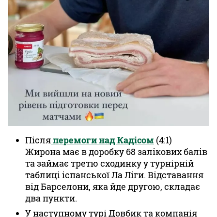
Після
перемоги над Кадісом
(4:1)
Жирона має в доробку 68 залікових балів
та займає третю сходинку у турнірній
таблиці іспанської Ла Ліги. Відставання
від Барселони, яка йде другою, складає
два пункти.
У наступному турі Довбик та компанія