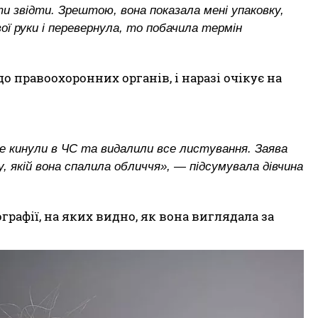
ти звідти. Зрештою, вона показала мені упаковку,
вої руки і перевернула, то побачила термін
 правоохоронних органів, і наразі очікує на
е кинули в ЧС та видалили все листування. Заява
ну, якій вона спалила обличчя», — підсумувала дівчина
графії, на яких видно, як вона виглядала за