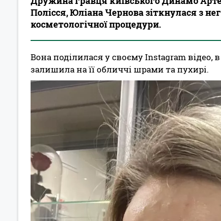
Дружина гравця київського Динамо Артем
Полісся, Юліана Чернова зіткнулася з н
косметологічної процедури.
Вона поділилася у своєму Instagram відео, 
залишила на її обличчі шрами та пухирі.