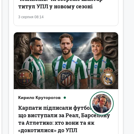
титул УПЛ у новому сезоні
3 серпня 08:14
Кирило Круторогов
Карпати підписали футболістів,
що виступали за Реал, Барселону
та Атлетико: хто вони та як
«докотилися» до УПЛ