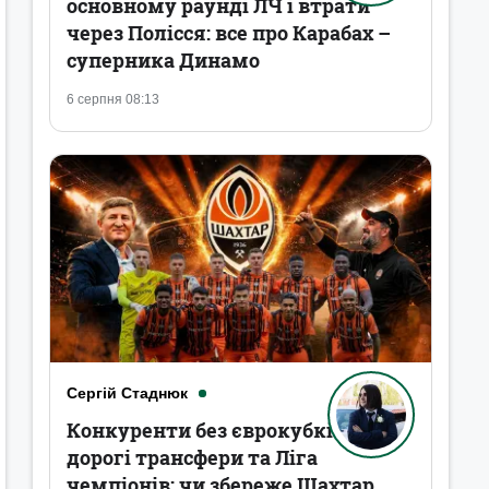
основному раунді ЛЧ і втрати
через Полісся: все про Карабах –
суперника Динамо
6 серпня 08:13
Сергій Стаднюк
Конкуренти без єврокубків,
дорогі трансфери та Ліга
чемпіонів: чи збереже Шахтар