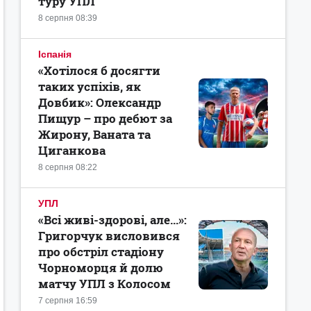
туру УПЛ
8 серпня 08:39
Іспанія
«Хотілося б досягти
таких успіхів, як
Довбик»: Олександр
Пищур – про дебют за
Жирону, Ваната та
Циганкова
8 серпня 08:22
УПЛ
«Всі живі-здорові, але...»:
Григорчук висловився
про обстріл стадіону
Чорноморця й долю
матчу УПЛ з Колосом
7 серпня 16:59