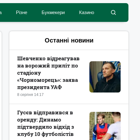
а
Різне
Букмекери
Казино
Останні новини
Шевченко відреагував
на ворожий приліт по
стадіону
«Чорноморець»: заява
президента УАФ
8 серпня 14:17
Гусєв відправився в
оренду: Динамо
підтвердило відхід з
клубу 10 футболістів