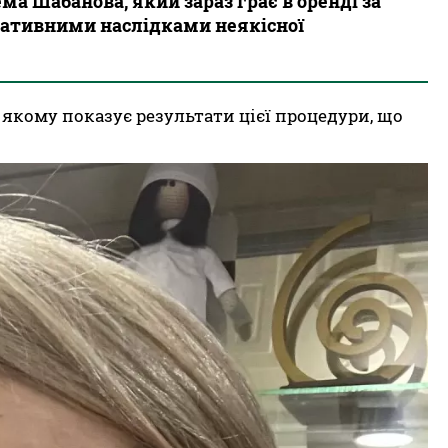
а Шабанова, який зараз грає в оренді за
егативними наслідками неякісної
в якому показує результати цієї процедури, що