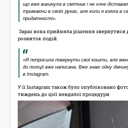
що вже викинула в смітник і не хоче дістава
тримаючи в своїх руках, але коли я взяла в с
придатності».
Зараз вона прийняла рішення звернутися до
розвиток подій.
«Я попросила повернути свої кошти, але мен
до поліції вже написана. Вже знаю одну дівчи
в Instagram.
У її Instagram також було опубліковано фото
тиждень до цієї невдалої процедури.