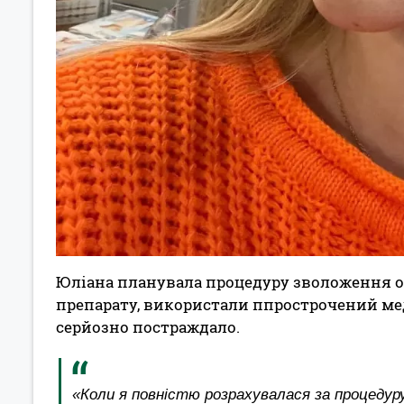
Юліана планувала процедуру зволоження обл
препарату, використали ппрострочений ме
серйозно постраждало.
«Коли я повністю розрахувалася за процедуру