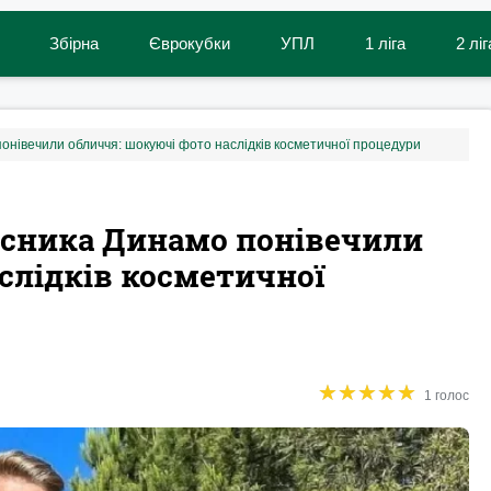
Збірна
Єврокубки
УПЛ
1 ліга
2 ліг
онівечили обличчя: шокуючі фото наслідків косметичної процедури
сника Динамо понівечили
слідків косметичної
★
★
★
★
★
★
★
★
★
★
1 голос