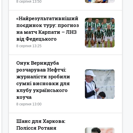
8 серпня 13:50
«Найрезультативніший
поєдинок туру: прогноз
на матч Карпати – ЛНЗ
від Федецького
8 серпня 13:25
Онук Вернидуба
розчарував Нефтчі:
журналісти зробили
сумні висновки для
клубу українського
коуча
8 серпня 13:00
Шанс для Харкова:
Полісся Ротаня