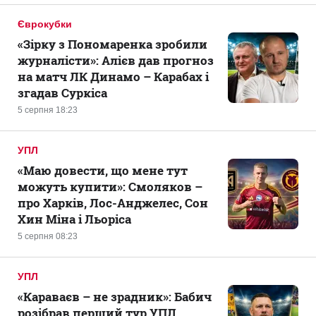
Єврокубки
«Зірку з Пономаренка зробили
журналісти»: Алієв дав прогноз
на матч ЛК Динамо – Карабах і
згадав Суркіса
5 серпня 18:23
УПЛ
«Маю довести, що мене тут
можуть купити»: Смоляков –
про Харків, Лос-Анджелес, Сон
Хин Міна і Льоріса
5 серпня 08:23
УПЛ
«Караваєв – не зрадник»: Бабич
розібрав перший тур УПЛ,