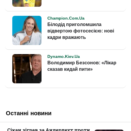
Останні новини
Сікан зіграв за Андерлехт проти