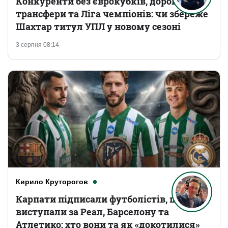
Конкуренти без єврокубків, дорогі
трансфери та Ліга чемпіонів: чи збереже
Шахтар титул УПЛ у новому сезоні
3 серпня 08:14
Кирило Круторогов
Карпати підписали футболістів, що
виступали за Реал, Барселону та
Атлетико: хто вони та як «докотилися»