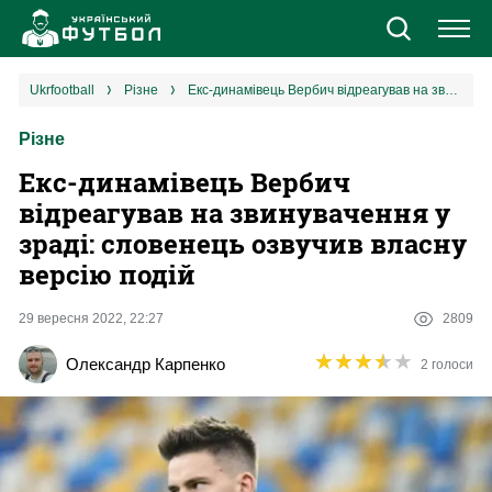
Новини
ukrfootball
різне
Екс-динамівець Вербич відреагував на звинувачення у зраді: словенець озвучив власну версію подій
Різне
Збірна
Екс-динамівець Вербич
Єврокубки
відреагував на звинувачення у
зраді: словенець озвучив власну
УПЛ
версію подій
1 ліга
29 вересня 2022, 22:27
2809
★
★
★
★
★
★
★
★
★
★
Олександр Карпенко
2 голоси
2 ліга
Різне
Букмекери