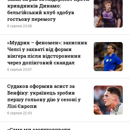
кривдників Динамо:
бельгійський клуб здобув
гостьову перемогу
6 серпня 23:08
«Мудрик – феномен»: захисник
Челсі у захваті від форми
вінгера після відсторонення
через допінговий скандал
6 серпня 23:07
Судаков оформив асист за
Бенфіку: українець зробив
першу гольову дію у сезоні у
Лізі Європи
6 серпня 22:43
«Саме ми заслуговували