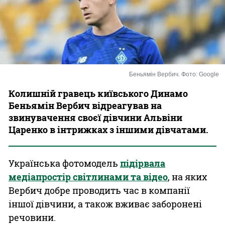
Казино
Беньямін Вербич. Фото: Google
Колишній гравець київського Динамо
Беньямін Вербич відреагував на
звинувачення своєї дівчини Альвіни
Царенко в інтрижках з іншими дівчатами.
Українська фотомодель
підірвала
медіапростір світлинами та відео
, на яких
Вербич добре проводить час в компанії
іншої дівчини, а також вживає заборонені
речовини.