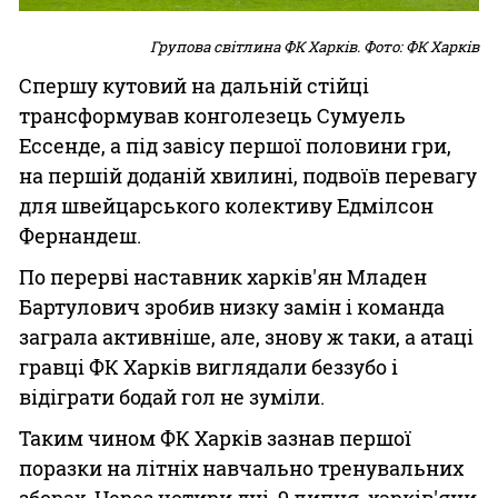
Групова світлина ФК Харків. Фото: ФК Харків
Спершу кутовий на дальній стійці
трансформував конголезець Сумуель
Ессенде, а під завісу першої половини гри,
на першій доданій хвилині, подвоїв перевагу
для швейцарського колективу Едмілсон
Фернандеш.
По перерві наставник харків'ян Младен
Бартулович зробив низку замін і команда
заграла активніше, але, знову ж таки, а атаці
гравці ФК Харків виглядали беззубо і
відіграти бодай гол не зуміли.
Таким чином ФК Харків зазнав першої
поразки на літніх навчально тренувальних