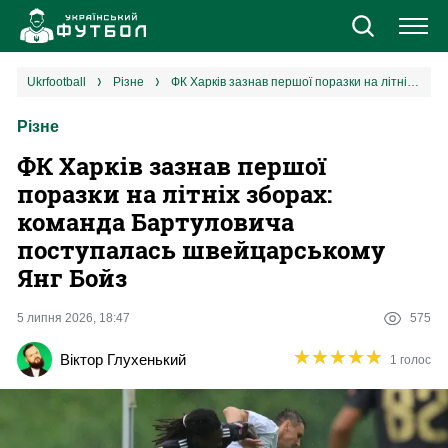
Новини
ukrfootball
різне
ФК Харків зазнав першої поразки на літніх зборах: команда Бартуловича поступалась швейцарському Янг Бойз
Різне
Збірна
ФК Харків зазнав першої
Єврокубки
поразки на літніх зборах:
команда Бартуловича
УПЛ
поступалась швейцарському
Янг Бойз
1 ліга
5 липня 2026, 18:47
575
2 ліга
★
★
★
★
★
★
★
★
★
★
Віктор Глухенький
1 голос
Різне
Букмекери