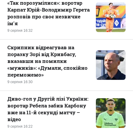
«Так порозумілися»: воротар
Карпат Юрій-Володимир Герета
розповів про своє незвичне
ім'я
9 серпня 16:32
Скрипник відреагував на
поразку Зорі від Кривбасу,
вказавши на помилки
«мужиків»: «Думали, спокійно
переможемо»
9 серпня 16:30
Диво-гол у Другій лізі України:
воротар Ребела забив Карбону
вже на 11-й секунді матчу –
відео
9 серпня 16:22