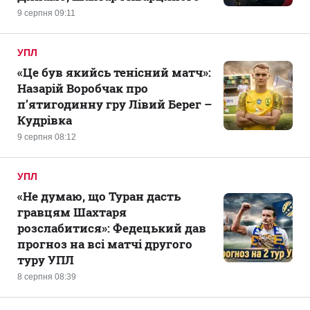
9 серпня 09:11
УПЛ
«Це був якийсь тенісний матч»:
Назарій Воробчак про
п’ятигодинну гру Лівий Берег –
Кудрівка
9 серпня 08:12
УПЛ
«Не думаю, що Туран дасть
гравцям Шахтаря
розслабитися»: Федецький дав
прогноз на всі матчі другого
туру УПЛ
8 серпня 08:39