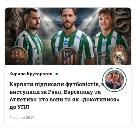
Кирило Круторогов
Карпати підписали футболістів, що
виступали за Реал, Барселону та
Атлетико: хто вони та як «докотилися»
до УПЛ
2 серпня 08:21