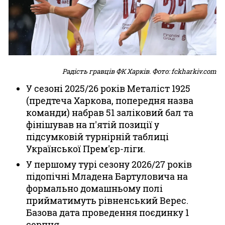
Радість гравців ФК Харків. Фото: fckharkiv.com
У сезоні 2025/26 років Металіст 1925
(предтеча Харкова, попередня назва
команди) набрав 51 заліковий бал та
фінішував на п'ятій позиції у
підсумковій турнірній таблиці
Української Прем'єр-ліги.
У першому турі сезону 2026/27 років
підопічні Младена Бартуловича на
формально домашньому полі
прийматимуть рівненський Верес.
Базова дата проведення поєдинку 1
серпня.