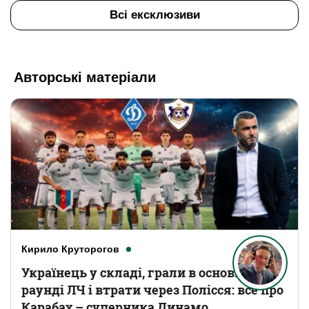
Всі ексклюзиви
Авторські матеріали
Кирило Круторогов
Українець у складі, грали в основному
раунді ЛЧ і втрати через Полісся: все про
Карабах – суперника Динамо