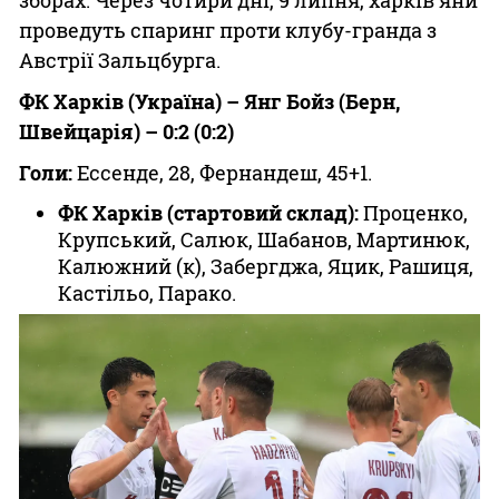
зборах. Через чотири дні, 9 липня, харків'яни
проведуть спаринг проти клубу-гранда з
Австрії Зальцбурга.
ФК Харків (Україна) – Янг Бойз (Берн,
Швейцарія) – 0:2 (0:2)
Голи:
Ессенде, 28, Фернандеш, 45+1.
ФК Харків (стартовий склад):
Проценко,
Крупський, Салюк, Шабанов, Мартинюк,
Калюжний (к), Забергджа, Яцик, Рашиця,
Кастільо, Парако.