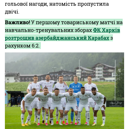
гольової нагоди, натомість пропустила
двічі.
Важливо!
У першому товариському матчі на
навчально-тренувальних зборах
ФК Харків
розтрощив азербайджанський Карабах
з
рахунком 6:2.