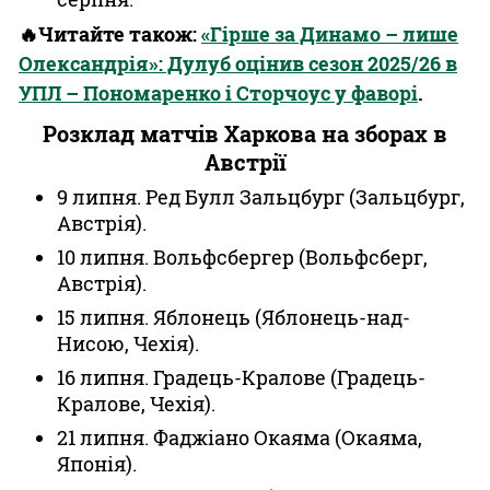
🔥Читайте також:
«Гірше за Динамо – лише
Олександрія»: Дулуб оцінив сезон 2025/26 в
УПЛ – Пономаренко і Сторчоус у фаворі
.
Розклад матчів Харкова на зборах в
Австрії
9 липня. Ред Булл Зальцбург (Зальцбург,
Австрія).
10 липня. Вольфсбергер (Вольфсберг,
Австрія).
15 липня. Яблонець (Яблонець-над-
Нисою, Чехія).
16 липня. Градець-Кралове (Градець-
Кралове, Чехія).
21 липня. Фаджіано Окаяма (Окаяма,
Японія).