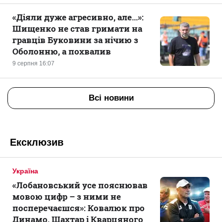
«Діяли дуже агресивно, але...»:
Шищенко не став гримати на
гравців Буковини за нічию з
Оболонню, а похвалив
9 серпня 16:07
Всі новини
Ексклюзив
Україна
«Лобановський усе пояснював
мовою цифр – з ними не
посперечаєшся»: Ковалюк про
Динамо, Шахтар і Кварцяного