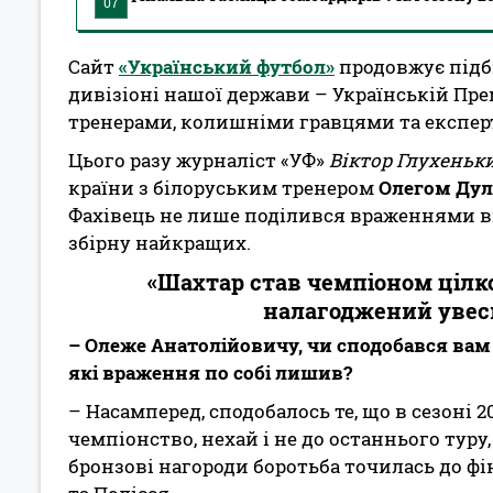
07
Сайт
«Український футбол»
продовжує підби
дивізіоні нашої держави – Українській Пр
тренерами, колишніми гравцями та експер
Цього разу журналіст «УФ»
Віктор Глухеньк
країни з білоруським тренером
Олегом Ду
Фахівець не лише поділився враженнями від
збірну найкращих.
«Шахтар став чемпіоном цілк
налагоджений увесь
– Олеже Анатолійовичу, чи сподобався вам с
які враження по собі лишив?
– Насамперед, сподобалось те, що в сезоні 20
чемпіонство, нехай і не до останнього туру, 
бронзові нагороди боротьба точилась до фі