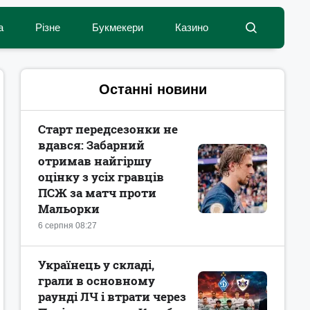
а
Різне
Букмекери
Казино
Останні новини
Старт передсезонки не
вдався: Забарний
отримав найгіршу
оцінку з усіх гравців
ПСЖ за матч проти
Мальорки
6 серпня 08:27
Українець у складі,
грали в основному
раунді ЛЧ і втрати через