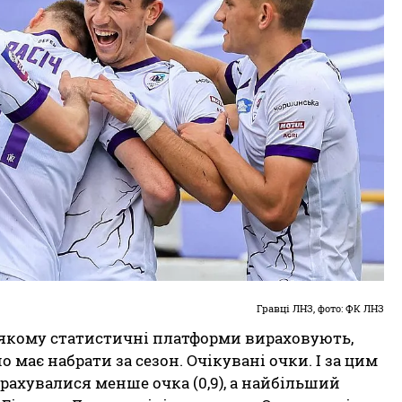
Гравці ЛНЗ, фото: ФК ЛНЗ
и якому статистичні платформи вираховують,
 має набрати за сезон. Очікувані очки. І за цим
рахувалися менше очка (0,9), а найбільший