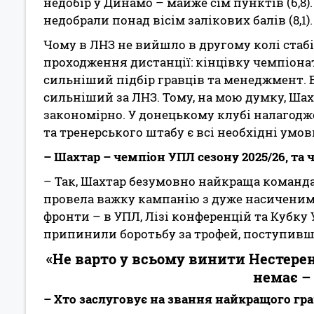
недобір у Динамо – майже сім пунктів (6,8)
недобрали понад вісім залікових балів (8,1).
Чому в ЛНЗ не вийшло в другому колі стаб
проходження дистанції: кінцівку чемпіонат
сильніший підбір гравців та менеджмент. 
сильніший за ЛНЗ. Тому, на мою думку, Ша
закономірно. У донецькому клубі налагодж
та тренерського штабу є всі необхідні умов
– Шахтар – чемпіон УПЛ сезону 2025/26, т
– Так, Шахтар безумовно найкраща команда
провела важку кампанію з дуже насиченим г
фронти – в УПЛ, Лізі конференцій та Кубку 
припинили боротьбу за трофей, поступившис
«Не варто у всьому винити Нестерен
немає –
– Хто заслуговує на звання найкращого гра