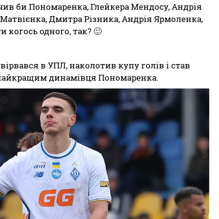
чив би Пономаренка, Глейкера Мендосу, Андрія
 Матвієнка, Дмитра Різника, Андрія Ярмоленка,
и когось одного, так? 🙂
увірвався в УПЛ, наколотив купу голів і став
найкращим динамівця Пономаренка.