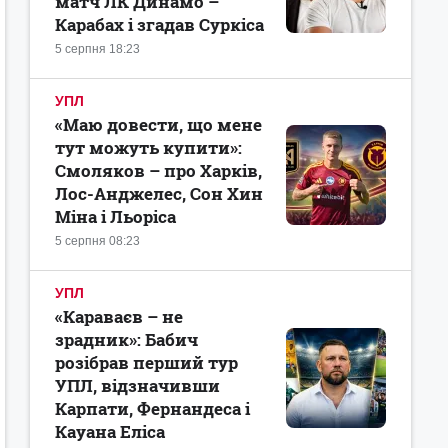
матч ЛК Динамо –
Карабах і згадав Суркіса
5 серпня 18:23
УПЛ
«Маю довести, що мене
тут можуть купити»:
Смоляков – про Харків,
Лос-Анджелес, Сон Хин
Міна і Льоріса
5 серпня 08:23
УПЛ
«Караваєв – не
зрадник»: Бабич
розібрав перший тур
УПЛ, відзначивши
Карпати, Фернандеса і
Кауана Еліса