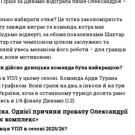
. Гірше за Динамо відіграла лише Олександрія –
ільно набирати очки? Це чітка закономірність
у завжди виграє та команда, котра має
Будьмо відверті, за обома показниками Шахтар
хтар став чемпіоном цілком заслужено та
ений увесь механізм його роботи – для гравців
и, вони мотивовані.
а чи дійсно донецька команда була найкращою?
 в УПЛ у цьому сезоні. Команда Арди Турана
рафіком. Вони грали на два, а інколи й на три
України, хоча в останньому турнірі досить рано
ь в 1/8 фіналу Динамо (1:2).
ка. Однієї причини провалу Олександрії
 є комплекс»
вця УПЛ в сезоні 2025/26?