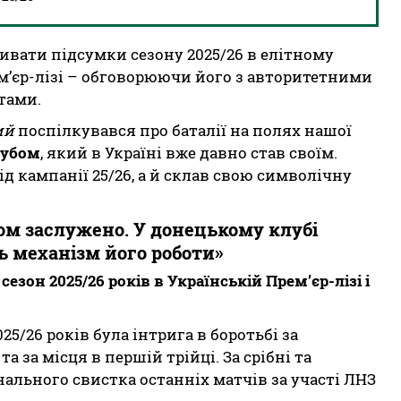
вати підсумки сезону 2025/26 в елітному
ем’єр-лізі – обговорюючи його з авторитетними
тами.
ий
поспілкувався про баталії на полях нашої
лубом
, який в Україні вже давно став своїм.
 кампанії 25/26, а й склав свою символічну
ом заслужено. У донецькому клубі
 механізм його роботи»
езон 2025/26 років в Українській Прем’єр-лізі і
25/26 років була інтрига в боротьбі за
та за місця в першій трійці. За срібні та
нального свистка останніх матчів за участі ЛНЗ