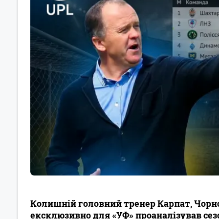
Колишній головний тренер Карпат, Чорн
ексклюзивно для «УФ» проаналізував сезо