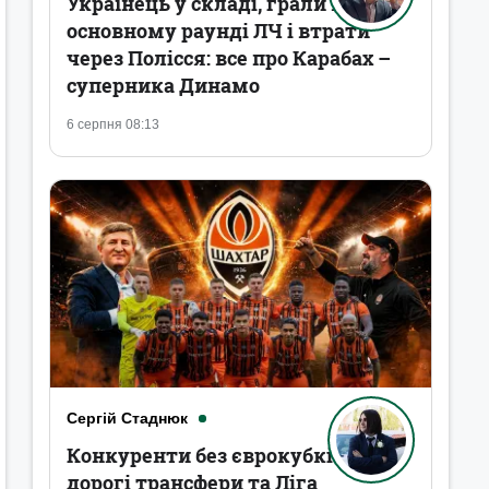
Українець у складі, грали в
основному раунді ЛЧ і втрати
через Полісся: все про Карабах –
суперника Динамо
6 серпня 08:13
Сергій Стаднюк
Конкуренти без єврокубків,
дорогі трансфери та Ліга