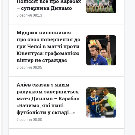
Полісся: все про Карабах
– суперника Динамо
6 серпня 08:13
Мудрик висловився
про своє повернення до
гри Челсі в матчі проти
Ювентуса: графоманією
вінгер не страждає
6 серпня 08:05
Алієв сказав з яким
рахунком завершиться
матч Динамо – Карабах:
«Бачимо, які нині
футболісти у складі...»
6 серпня 08:00