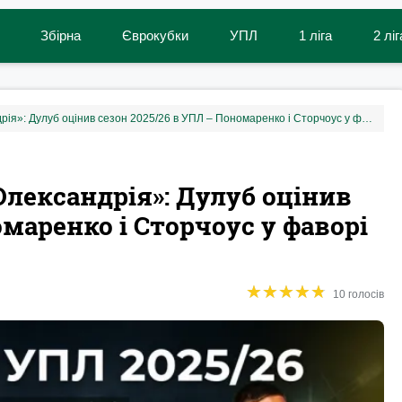
Збірна
Єврокубки
УПЛ
1 ліга
2 ліг
«Гірше за Динамо – лише Олександрія»: Дулуб оцінив сезон 2025/26 в УПЛ – Пономаренко і Сторчоус у фаворі
Олександрія»: Дулуб оцінив
омаренко і Сторчоус у фаворі
★
★
★
★
★
★
★
★
★
★
10 голосів