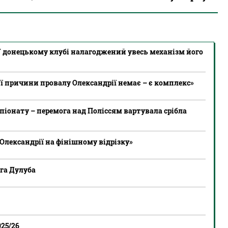
У донецькому клубі налагоджений увесь механізм його
єї причини провалу Олександрії немає – є комплекс»
піонату – перемога над Поліссям вартувала срібла
лександрії на фінішному відрізку»
ега Дулуба
25/26