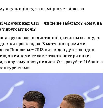
 якусь оцінку, то це міцна четвірка за
 +12 очок над ЛНЗ – чи це не забагато? Чому, на
 у другому колі?
манда рухалась по дистанції протягом сезону, то
удь-яких розкладах. В матчах з прямими
о та Поліссям – ЛНЗ виглядав дуже солідно.
ию, з киянами те саме, також чотири очки
 в другому поступилися. От і рахуйте: 11 балів з
конкурентами.