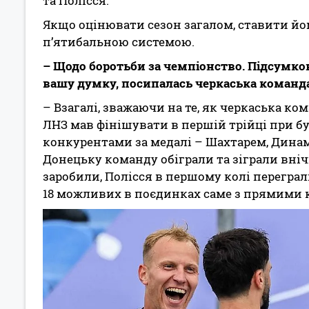
та Полісся.
Якщо оцінювати сезон загалом, ставити йому
п’ятибальною системою.
– Щодо боротьби за чемпіонство. Підсумкові
вашу думку, посипалась черкаська команда
– Взагалі, зважаючи на те, як черкаська ко
ЛНЗ мав фінішувати в першій трійці при б
конкурентами за медалі – Шахтарем, Динам
Донецьку команду обіграли та зіграли вніч
заробили, Полісся в першому колі переграли,
18 можливих в поєдинках саме з прямими 