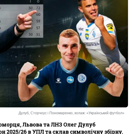
Дулуб, Сторчоус і Пономаренко, колаж: «Український футбол»
оморця, Львова та ЛНЗ Олег Дулуб
н 2025/26 в УПЛ та склав символічну збірну.