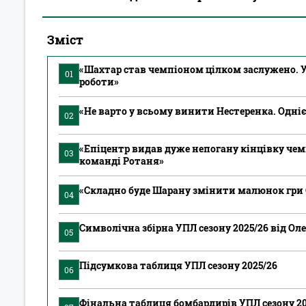
Зміст
«Шахтар став чемпіоном цілком заслужено. 
01
роботи»
«Не варто у всьому винити Нестеренка. Одні
02
«Епіцентр видав дуже непогану кінцівку чем
03
команді Ротаня»
«Складно буде Шарану змінити малюнок гри О
04
Символічна збірна УПЛ сезону 2025/26 від Ол
05
Підсумкова таблиця УПЛ сезону 2025/26
06
Фінальна таблиця бомбардирів УПЛ сезону 20