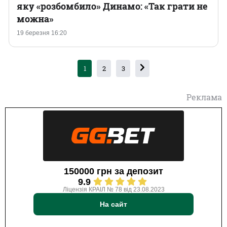
яку «розбомбило» Динамо: «Так грати не
можна»
19 березня 16:20
1
2
3
Реклама
150000 грн за депозит
9.9
Ліцензія КРАІЛ № 78 від 23.08.2023
На сайт