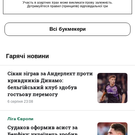
Участь в азартних іграх може викликати ігрову залежність.
Дотримуйтеся правил (принципів) відповідальної гри
Всі букмекери
Гарячі новини
Сікан зіграв за Андерлехт проти
кривдників Динамо:
бельгійський клуб здобув
гостьову перемогу
6 серпня 23:08
Ліга Європи
Судаков оформив асист за
Бенфіку: українець зробив