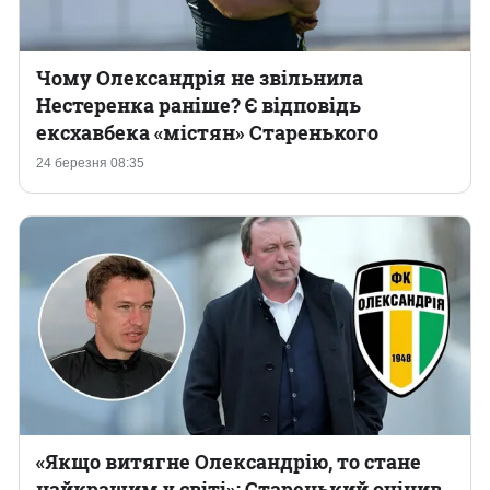
Чому Олександрія не звільнила
Нестеренка раніше? Є відповідь
ексхавбека «містян» Старенького
24 березня 08:35
«Якщо витягне Олександрію, то стане
найкращим у світі»: Старенький оцінив