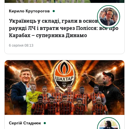
Кирило Круторогов
Українець у складі, грали в основному
раунді ЛЧ і втрати через Полісся: все про
Карабах – суперника Динамо
6 серпня 08:13
Сергій Стаднюк