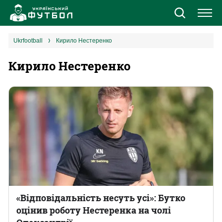
Новини
ukrfootball
Кирило Нестеренко
Кирило Нестеренко
Збірна
Єврокубки
УПЛ
1 ліга
2 ліга
Різне
«Відповідальність несуть усі»: Бутко
оцінив роботу Нестеренка на чолі
Букмекери