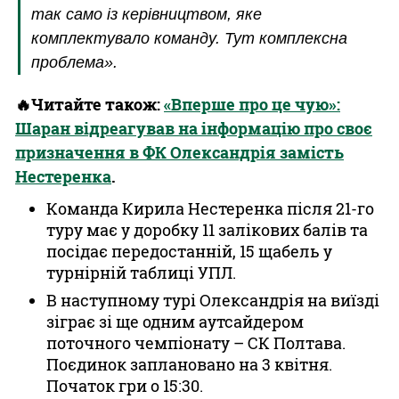
так само із керівництвом, яке
комплектувало команду. Тут комплексна
проблема».
🔥Читайте також:
«Вперше про це чую»:
Шаран відреагував на інформацію про своє
призначення в ФК Олександрія замість
Нестеренка
.
Команда Кирила Нестеренка після 21-го
туру має у доробку 11 залікових балів та
посідає передостанній, 15 щабель у
турнірній таблиці УПЛ.
В наступному турі Олександрія на виїзді
зіграє зі ще одним аутсайдером
поточного чемпіонату – СК Полтава.
Поєдинок заплановано на 3 квітня.
Початок гри о 15:30.