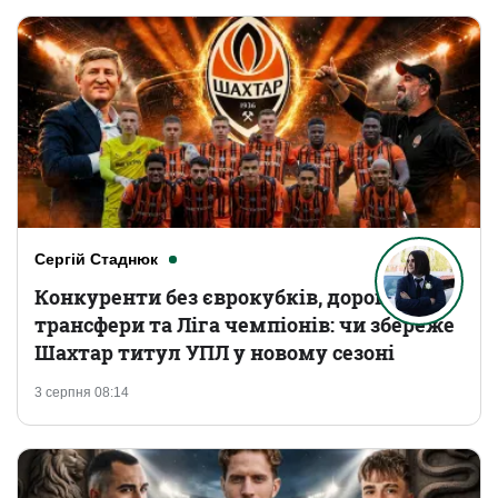
Сергій Стаднюк
Конкуренти без єврокубків, дорогі
трансфери та Ліга чемпіонів: чи збереже
Шахтар титул УПЛ у новому сезоні
3 серпня 08:14