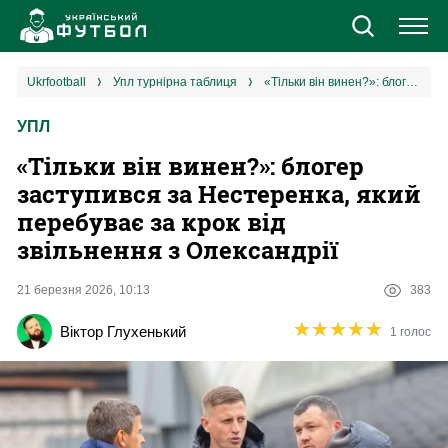
Новини
ukrfootball
упл турнірна таблиця
«Тільки він винен?»: блогер заступився за Нестеренка, який перебуває за крок від звільнення з Олександрії
УПЛ
Збірна
«Тільки він винен?»: блогер
Єврокубки
заступився за Нестеренка, який
перебуває за крок від
УПЛ
звільнення з Олександрії
1 ліга
21 березня 2026, 10:13
383
★
★
★
★
★
★
★
★
★
★
Віктор Глухенький
1 голос
2 ліга
Різне
Букмекери