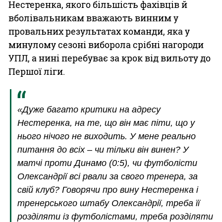
Нестеренка, якого більшість фахівців й
вболівальникам вважають винним у
провальних результатах команди, яка у
минулому сезоні виборола срібні нагороди
УПЛ, а нині перебуває за крок від вильоту до
Першої ліги.
«Дуже багато критики на адресу
Нестеренка, на те, що він має піти, що у
нього нічого не виходить. У мене реально
питання до всіх – чи тільки він винен? У
матчі проти Динамо (0:5), чи футболісти
Олександрії всі рвали за свого тренера, за
свій клуб? Говорячи про вину Нестеренка і
тренерського штабу Олександрії, треба її
розділяти із футболістами, треба розділяти