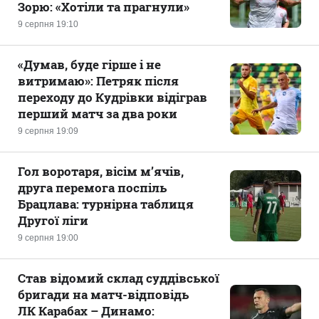
Зорю: «Хотіли та прагнули»
9 серпня 19:10
«Думав, буде гірше і не
витримаю»: Петряк після
переходу до Кудрівки відіграв
перший матч за два роки
9 серпня 19:09
Гол воротаря, вісім м’ячів,
друга перемога поспіль
Брацлава: турнірна таблиця
Другої ліги
9 серпня 19:00
Став відомий склад суддівської
бригади на матч-відповідь
ЛК Карабах – Динамо: