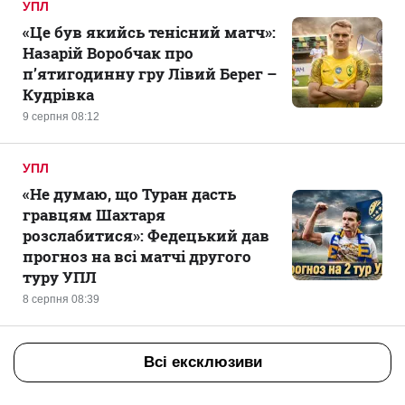
УПЛ
«Це був якийсь тенісний матч»:
Назарій Воробчак про
п’ятигодинну гру Лівий Берег –
Кудрівка
9 серпня 08:12
УПЛ
«Не думаю, що Туран дасть
гравцям Шахтаря
розслабитися»: Федецький дав
прогноз на всі матчі другого
туру УПЛ
8 серпня 08:39
Всі ексклюзиви