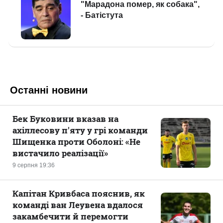
Останні новини
Бек Буковини вказав на
ахіллесову п'яту у грі команди
Шищенка проти Оболоні: «Не
вистачило реалізації»
9 серпня 19:36
Капітан Кривбаса пояснив, як
команді ван Леувена вдалося
закамбечити й перемогти