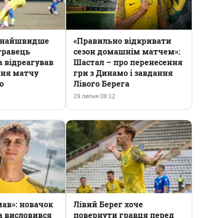
якнайшвидше
«Правильно відкривати
гравець
сезон домашнім матчем»:
а відреагував
Шастал – про перенесення
ння матчу
гри з Динамо і завдання
о
Лівого Берега
29 липня 08:12
ав»: новачок
Лівий Берег хоче
а висловився
повернути гравця перед