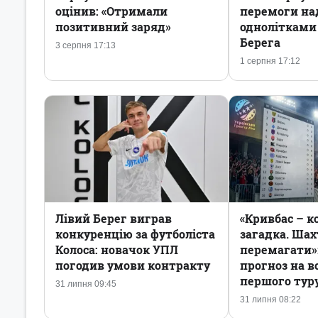
оцінив: «Отримали
перемоги на
позитивний заряд»
однолітками 
Берега
3 серпня 17:13
1 серпня 17:12
Лівий Берег виграв
«Кривбас – к
конкуренцію за футболіста
загадка. Шах
Колоса: новачок УПЛ
перемагати»:
погодив умови контракту
прогноз на в
першого тур
31 липня 09:45
31 липня 08:22