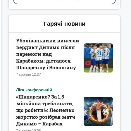
Гарячі новини
Уболівальники винесли
вердикт Динамо після
перемоги над
Карабахом: дісталося
Шапаренку і Волошину
7 серпня 12:37
Ліга конференцій
«Шапаренко? За 1,5
мільйона треба знати,
що робити!»: Леоненко
жорстко розібрав матч
Динамо – Карабах
7 серпня 10:58