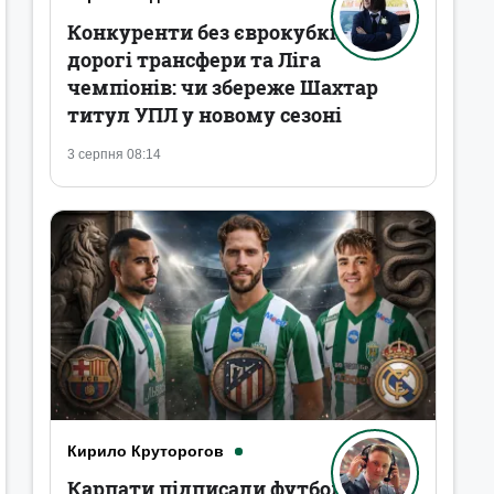
Конкуренти без єврокубків,
дорогі трансфери та Ліга
чемпіонів: чи збереже Шахтар
титул УПЛ у новому сезоні
3 серпня 08:14
Кирило Круторогов
Карпати підписали футболістів,