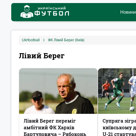
Новини
ukrfootball
ФК Лівий Берег (Київ)
Лівий Берег
Лівий Берег переміг
Супряга зігр
амбітний ФК Харків
київському д
Бартуловича – Рябоконь
U-21 стартув