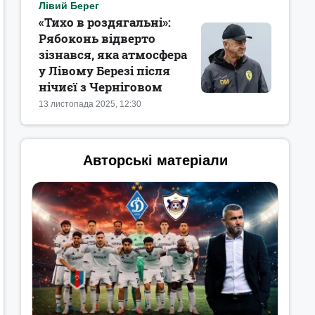
Лівий Берег
«‎Тихо в роздягальні»:
Рябоконь відверто
зізнався, яка атмосфера
у Лівому Березі після
нічиєї з Черніговом
13 листопада 2025, 12:30
Авторські матеріали