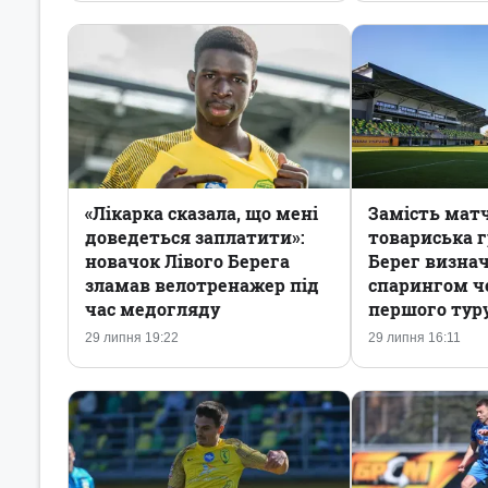
«Лікарка сказала, що мені
Замість мат
доведеться заплатити»:
товариська г
новачок Лівого Берега
Берег визнач
зламав велотренажер під
спарингом ч
час медогляду
першого тур
29 липня 19:22
29 липня 16:11