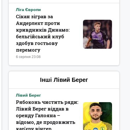
Ліга Європи
Сікан зіграв за
Андерлехт проти
кривдників Динамо:
бельгійський клуб
здобув гостьову
перемогу
6 серпня 23:08
Інші Лівий Берег
Лівий Берег
Рябоконь чистить ряди:
Лівий Берег віддав в
оренду Галояна –
відомо, де продовжить
кар'єру вінгер