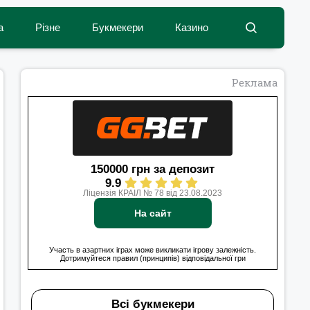
а
Різне
Букмекери
Казино
Реклама
150000 грн за депозит
9.9
Ліцензія КРАІЛ № 78 від 23.08.2023
На сайт
Участь в азартних іграх може викликати ігрову залежність.
Дотримуйтеся правил (принципів) відповідальної гри
Всі букмекери