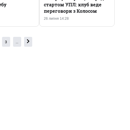
убу
стартом УПЛ: клуб веде
переговори з Колосом
26 липня 14:28
3
...