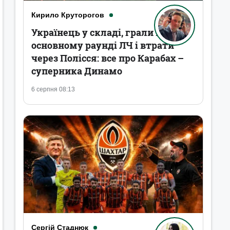
Кирило Круторогов
Українець у складі, грали в
основному раунді ЛЧ і втрати
через Полісся: все про Карабах –
суперника Динамо
6 серпня 08:13
Сергій Стаднюк