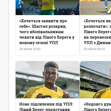
«Хочеться заявити про
«Хочеться 
себе»: Шастал розкрив,
розпочати»: 
чого вболівальникам
Лівого Берег
чекати від Лівого Берега у
на перенесе
новому сезоні УПЛ
УПЛ з Динам
29 липня 10:02
29 липня 09:22
Нове підсилення під УПЛ:
«Недовго дум
Лівий Берег представив
Лівого Берег