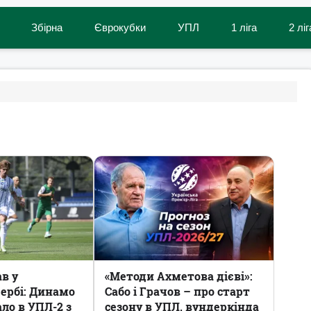
Збірна
Єврокубки
УПЛ
1 ліга
2 ліг
ав у
«Методи Ахметова дієві»:
ербі: Динамо
Сабо і Грачов – про старт
ало в УПЛ-2 з
сезону в УПЛ, вундеркінда