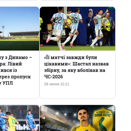
чу з Динамо –
«Її матчі завжди були
ра: Лівий
цікавими»: Шастал назвав
ився із
збірну, за яку вболівав на
ерез пропуск
ЧС-2026
у УПЛ
29 липня 10:21