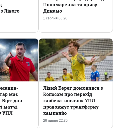
д
Пономаренка та кризу
з Лівого
Динамо
1 серпня 08:20
оманда-
Лівий Берег домовився з
тар має
Колосом про перехід
 Вірт дав
хавбека: новачок УПЛ
сі матчі
продовжує трансферну
у УПЛ
кампанію
29 липня 22:35