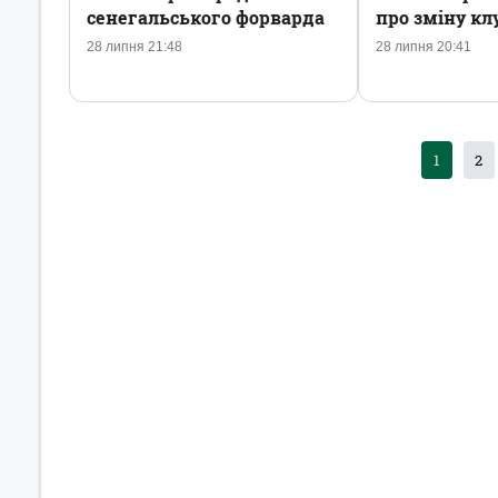
сенегальського форварда
про зміну кл
28 липня 21:48
28 липня 20:41
1
2