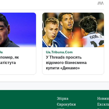
Збірна
Новин
Єврокубки
Екскл