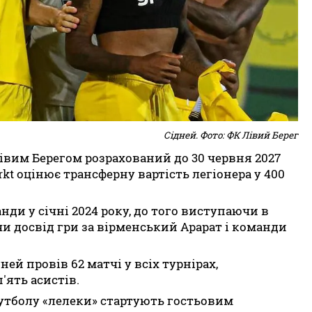
Сідней. Фото: ФК Лівий Берег
івим Берегом розрахований до 30 червня 2027
rkt оцінює трансферну вартість легіонера у 400
ди у січні 2024 року, до того виступаючи в
чи досвід гри за вірменський Арарат і команди
ей провів 62 матчі у всіх турнірах,
'ять асистів.
 футболу «лелеки» стартують гостьовим