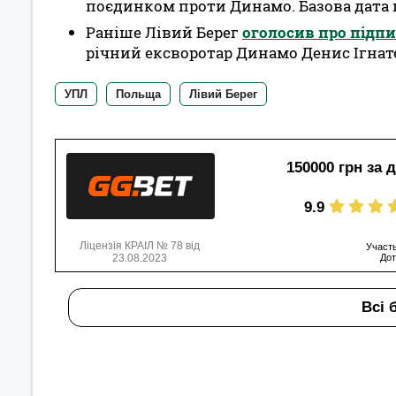
поєдинком проти Динамо. Базова дата п
Раніше Лівий Берег
оголосив про підпи
річний ексворотар Динамо Денис Ігнат
УПЛ
Польща
Лівий Берег
150000 грн за 
9.9
Ліцензія КРАІЛ № 78 від
Участь
23.08.2023
Дот
Всі 