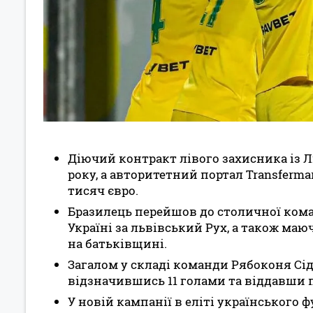
Діючий контракт лівого захисника із Л
року, а авторитетний портал Transferma
тисяч євро.
Бразилець перейшов до столичної коман
Україні за львівський Рух, а також маю
на батьківщині.
Загалом у складі команди Рябоконя Сідн
відзначившись 11 голами та віддавши п
У новій кампанії в еліті українського