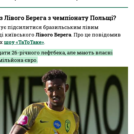
із Лівого Берега з чемпіонату Польщі?
анує підсилитися бразильським лівим
ді київського
Лівого Берега
. Про це повідомив
ах
шоу «ТаТоТаке»
.
ати 26-річного лефтбека, але мають власні
мільйона євро.