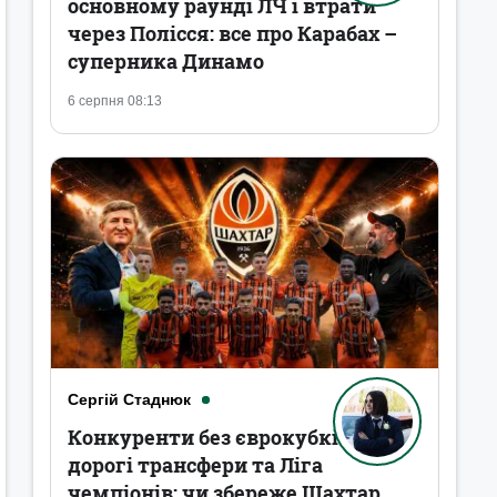
основному раунді ЛЧ і втрати
через Полісся: все про Карабах –
суперника Динамо
6 серпня 08:13
Сергій Стаднюк
Конкуренти без єврокубків,
дорогі трансфери та Ліга
чемпіонів: чи збереже Шахтар