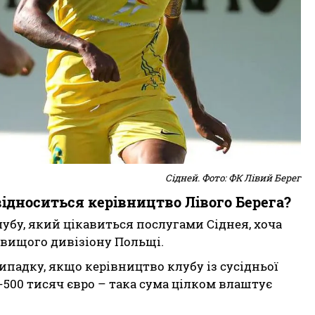
Сідней. Фото: ФК Лівий Берег
відноситься керівництво Лівого Берега?
убу, який цікавиться послугами Сіднея, хоча
йвищого дивізіону Польщі.
ипадку, якщо керівництво клубу із сусідньої
-500 тисяч євро – така сума цілком влаштує