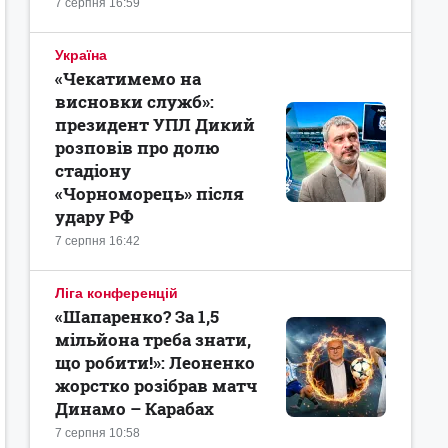
7 серпня 16:59
Україна
«Чекатимемо на
висновки служб»:
президент УПЛ Дикий
розповів про долю
стадіону
«Чорноморець» після
удару РФ
7 серпня 16:42
Ліга конференцій
«Шапаренко? За 1,5
мільйона треба знати,
що робити!»: Леоненко
жорстко розібрав матч
Динамо – Карабах
7 серпня 10:58