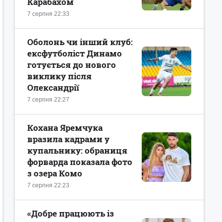
Карабахом
7 серпня 22:33
Оболонь чи інший клуб:
ексфутболіст Динамо
готується до нового
виклику після
Олександрії
7 серпня 22:27
Кохана Яремчука
вразила кадрами у
купальнику: обраниця
форварда показала фото
з озера Комо
7 серпня 22:23
«Добре працюють із