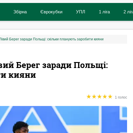
Збірна
Єврокубки
УПЛ
1 ліга
2 ліг
івий Берег заради Польщі: скільки планують заробити кияни
ий Берег заради Польщі:
ти кияни
★
★
★
★
★
★
★
★
★
★
1 голос