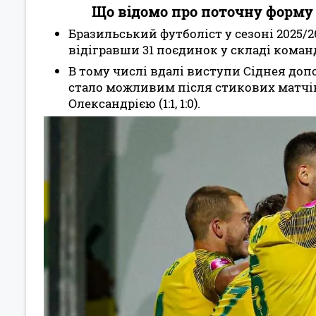
Що відомо про поточну форму С
Бразильський футболіст у сезоні 2025/26
відігравши 31 поєдинок у складі кома
В тому числі вдалі виступи Сіднея доп
стало можливим після стикових матчів
Олександрією (1:1, 1:0).