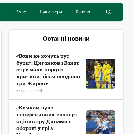
а
Різне
Букмекери
Казино
Останні новини
«Вони не хочуть тут
бути»: Циганков і Ванат
отримали порцію
критики після невдалої
гри Жирони
7 серпня 22:36
«Киянам було
непереливки»: експерт
оцінив гру Динамо в
обороні у грі з