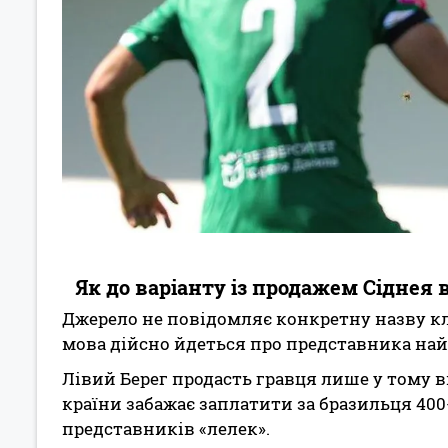
Як до варіанту із продажем Сіднея 
Джерело не повідомляє конкретну назву кл
мова дійсно йдеться про представника на
Лівий Берег продасть гравця лише у тому в
країни забажає заплатити за бразильця 400
представників «лелек».