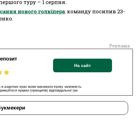
ершого туру – 1 серпня.
сання нового голкіпера
: команду посилив 23-
енко.
Реклама
депозит
На сайт
 в азартних іграх може викликати ігрову залежність.
римуйтеся правил (принципів) відповідальної гри
букмекери