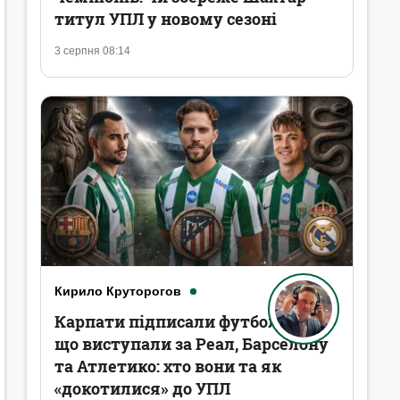
титул УПЛ у новому сезоні
3 серпня 08:14
Кирило Круторогов
Карпати підписали футболістів,
що виступали за Реал, Барселону
та Атлетико: хто вони та як
«докотилися» до УПЛ