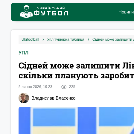
Новини
ukrfootball
упл турнірна таблиця
Сідней може залишити Л
УПЛ
Сідней може залишити Лів
скільки планують зароби
5 липня 2026, 19:23
225
Владислав Власенко