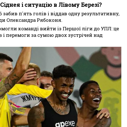
іднея і ситуацію в Лівому Березі?
 забив п'ять голів і віддав одну результативну,
нди Олександра Рябоконя.
омогли команді вийти із Першої ліги до УПЛ: це
 і перемоги за сумою двох зустрічей над