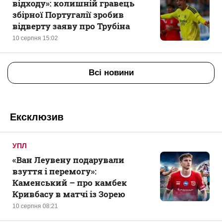
відходу»: колишній гравець
збірної Португалії зробив
відверту заяву про Трубіна
10 серпня 15:02
Всі новини
Ексклюзив
УПЛ
«Ван Леувену подарували
взуття і перемогу»:
Каменський – про камбек
Кривбасу в матчі із Зорею
10 серпня 08:21