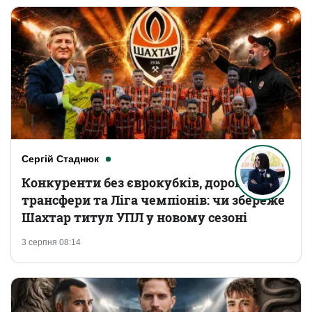
Сергій Стаднюк
Конкуренти без єврокубків, дорогі
трансфери та Ліга чемпіонів: чи збереже
Шахтар титул УПЛ у новому сезоні
3 серпня 08:14