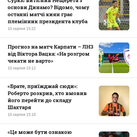
Суркіс витіснив Нещерета з
основи Динамо? Відомо, чому
останні матчі киян грає
племінник президента клуба
10 серпня 15:22
Прогноз на матч Карпати – ЛНЗ
від Віктора Вацка: «На розгром
чекати не варто»
10 серпня 15:12
«Брате, приїжджай сюди»:
Роберто розкрив, хто вмовив
його перейти до складу
Шахтаря
10 серпня 15:10
«Це може бути ознакою