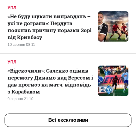
УПЛ
«Не буду шукати виправдань –
усі не дограли»: Пердута
пояснив причину поразки Зорі
від Кривбасу
10 серпня 08:11
УПЛ
«Відскочили»: Саленко оцінив
перемогу Динамо над Вересом і
дав прогноз на матч-відповідь
з Карабахом
9 серпня 21:10
Всі ексклюзиви