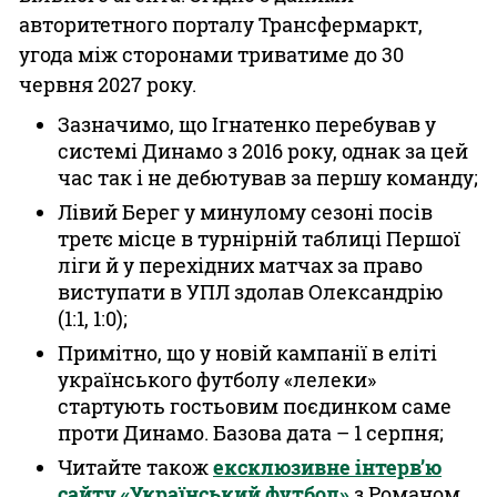
авторитетного порталу Трансфермаркт,
угода між сторонами триватиме до 30
червня 2027 року.
Зазначимо, що Ігнатенко перебував у
системі Динамо з 2016 року, однак за цей
час так і не дебютував за першу команду;
Лівий Берег у минулому сезоні посів
третє місце в турнірній таблиці Першої
ліги й у перехідних матчах за право
виступати в УПЛ здолав Олександрію
(1:1, 1:0);
Примітно, що у новій кампанії в еліті
українського футболу «лелеки»
стартують гостьовим поєдинком саме
проти Динамо. Базова дата – 1 серпня;
Читайте також
ексклюзивне інтерв’ю
сайту «Український футбол»
з Романом