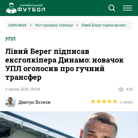
Новини
ukrfootball
упл турнірна таблиця
Лівий Берег підписав ексголкіпера Динамо: новачок УПЛ оголосив про гучний трансфер
УПЛ
Збірна
Лівий Берег підписав
Єврокубки
ексголкіпера Динамо: новачок
УПЛ оголосив про гучний
УПЛ
трансфер
1 ліга
3 липня 2026, 09:08
410
★
★
★
★
★
★
★
★
★
★
Дмитро Вєнков
1 голос
2 ліга
Різне
Букмекери