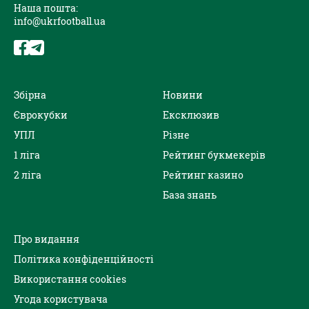
Наша пошта:
info@ukrfootball.ua
Збірна
Новини
Єврокубки
Ексклюзив
УПЛ
Різне
1 ліга
Рейтинг букмекерів
2 ліга
Рейтинг казино
База знань
Про видання
Політика конфіденційності
Використання cookies
Угода користувача