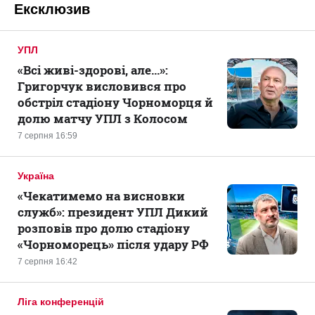
Ексклюзив
УПЛ
«Всі живі-здорові, але...»:
Григорчук висловився про
обстріл стадіону Чорноморця й
долю матчу УПЛ з Колосом
7 серпня 16:59
Україна
«Чекатимемо на висновки
служб»: президент УПЛ Дикий
розповів про долю стадіону
«Чорноморець» після удару РФ
7 серпня 16:42
Ліга конференцій