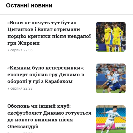
Останні новини
«Вони не хочуть тут бути»:
Циганков і Ванат отримали
порцію критики після невдалої
гри Жирони
7 серпня 22:36
«Киянам було непереливки»:
експерт оцінив гру Динамо в
обороні у грі з Карабахом
7 серпня 22:33
Оболонь чи інший клуб:
ексфутболіст Динамо готується
до нового виклику після
Олександрії