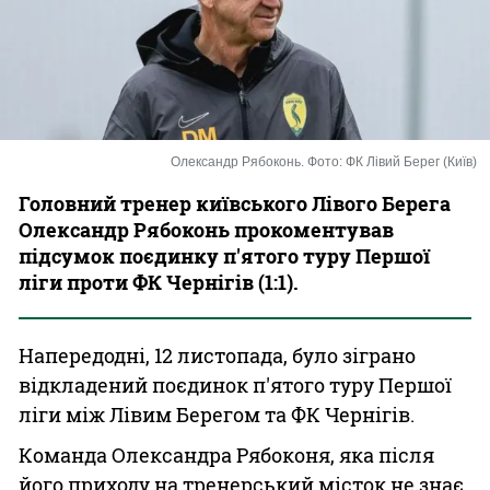
Казино
Олександр Рябоконь. Фото: ФК Лівий Берег (Київ)
Головний тренер київського Лівого Берега
Олександр Рябоконь прокоментував
підсумок поєдинку п'ятого туру Першої
ліги проти ФК Чернігів (1:1).
Напередодні, 12 листопада, було зіграно
відкладений поєдинок п'ятого туру Першої
ліги між Лівим Берегом та ФК Чернігів.
Команда Олександра Рябоконя, яка після
його приходу на тренерський місток не знає