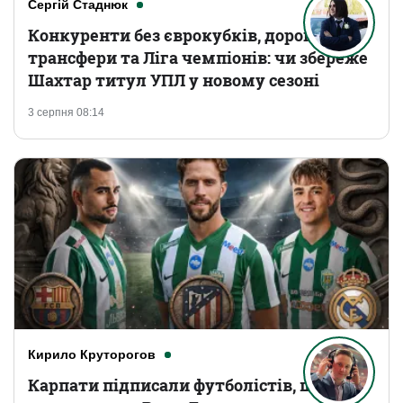
Сергій Стаднюк
Конкуренти без єврокубків, дорогі
трансфери та Ліга чемпіонів: чи збереже
Шахтар титул УПЛ у новому сезоні
3 серпня 08:14
Кирило Круторогов
Карпати підписали футболістів, що