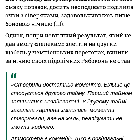
смаку поразок, досить несподівано поділила
очки з сіверянами, задовольнившись лише
бойовою нічиєю (1:1).
Однак, попри невтішний результат, який не
дав змогу «‎лелекам» злетіти на другий
щабель у чемпіонських перегонах, винити
за нічию своїх підопічних Рябоконь не став.
«Створили достатньо моментів. Більше це
стосується другого тайму. Перший таймом
залишилися незадоволені. У другому таймі
загальна картина змінилась, моменти
створювали, але на жаль, реалізувати не
змогли жодного.
Атмосфера в команді? Тихо в роздягальні,