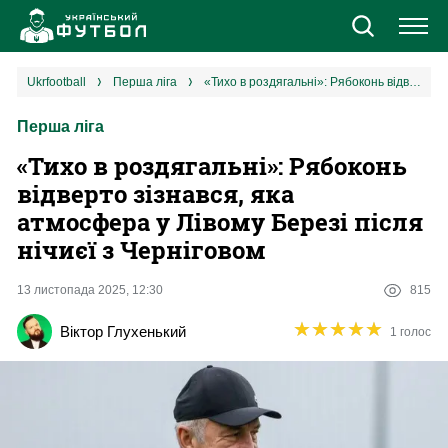
Новини
ukrfootball
перша ліга
«‎Тихо в роздягальні»: Рябоконь відверто зізнався, яка атмосфера у Лівому Березі після нічиєї з Черніговом
Перша ліга
Збірна
«‎Тихо в роздягальні»: Рябоконь
Єврокубки
відверто зізнався, яка
атмосфера у Лівому Березі після
УПЛ
нічиєї з Черніговом
1 ліга
13 листопада 2025, 12:30
815
★
★
★
★
★
★
★
★
★
★
Віктор Глухенький
1 голос
2 ліга
Різне
Букмекери