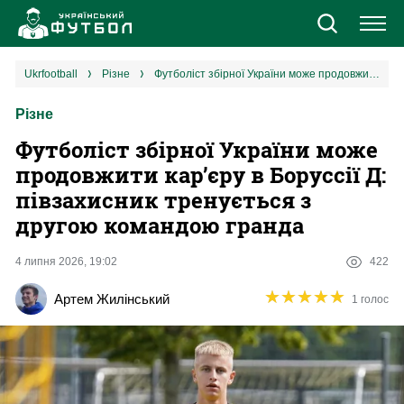
Новини
ukrfootball
різне
Футболіст збірної України може продовжити кар’єру в Боруссії Д: півзахисник тренується з другою командою гранда
Різне
Збірна
Футболіст збірної України може
Єврокубки
продовжити кар’єру в Боруссії Д:
півзахисник тренується з
УПЛ
другою командою гранда
1 ліга
4 липня 2026, 19:02
422
★
★
★
★
★
★
★
★
★
★
Артем Жилінський
1 голос
2 ліга
Різне
Букмекери