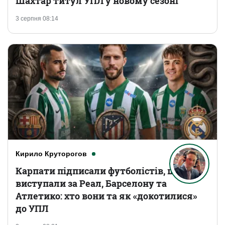
Шахтар титул УПЛ у новому сезоні
3 серпня 08:14
Кирило Круторогов
Карпати підписали футболістів, що
виступали за Реал, Барселону та
Атлетико: хто вони та як «докотилися»
до УПЛ