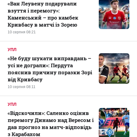
«Ван Леувену подарували
взуття і перемогу»:
Каменський – про камбек
Кривбасу в матчі із Зорею
10 серпня 08:21
УПЛ
«Не буду шукати виправдань –
усі не дограли»: Пердута
пояснив причину поразки Зорі
від Кривбасу
10 серпня 08:11
УПЛ
«Відскочили»: Саленко оцінив
перемогу Динамо над Вересом і
дав прогноз на матч-відповідь
з Карабахом