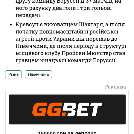
другу команду Боруссії Д 37 матчів, на
його рахунку два голи і три гольові
передачі.
Кревсун є вихованцем Шахтаря, а після
початку повномасштабної російської
агресії проти України він переїхав до
Німеччини, де після періоду в структурі
місцевого клубу Пройсен Мюнстер став
гравцем юнацької команди Боруссії.
Різне
Німеччина
Реклама
150000 грн за депозит