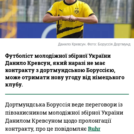
Казино
Данило Кревсун. Фото: Боруссія Дортмунд
Футболіст молодіжної збірної України
Данило Кревсун, який наразі не має
контракту з дортмундською Боруссією,
може отримати нову угоду від німецького
клубу.
Дортмундська Боруссія веде переговори із
півзахисником молодіжної збірної України
Данилом Кревсуном щодо пролонгації
контракту, про це повідомляє
Ruhr