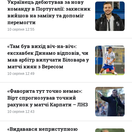
Українець дебютував за нову
команду в Португалії: захисник
вийшов на заміну та допоміг
перемогти
10 серпня 12:55
«Там був вихід віч-на-віч»:
ексхавбек Динамо відповів, чи
мав арбітр вилучати Біловара у
матчі киян з Вересом
10 серпня 12:49
«Фаворита тут точно немає»:
Вірт спрогнозував точний
рахунок у матчі Карпати – ЛНЗ
10 серпня 12:43
«Видавався неприступною