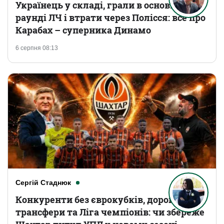
Українець у складі, грали в основному
раунді ЛЧ і втрати через Полісся: все про
Карабах – суперника Динамо
6 серпня 08:13
Сергій Стаднюк
Конкуренти без єврокубків, дорогі
трансфери та Ліга чемпіонів: чи збереже