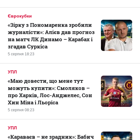
Єврокубки
«Зірку з Пономаренка зробили
журналісти»: Алієв дав прогноз
на матч ЛК Динамо – Карабах і
згадав Суркіса
5 серпня 18:23
УПЛ
«Маю довести, що мене тут
можуть купити»: Смоляков –
про Харків, Лос-Анджелес, Сон
Хин Міна і Льоріса
5 серпня 08:23
УПЛ
«Караваєв – не зрадник»: Бабич