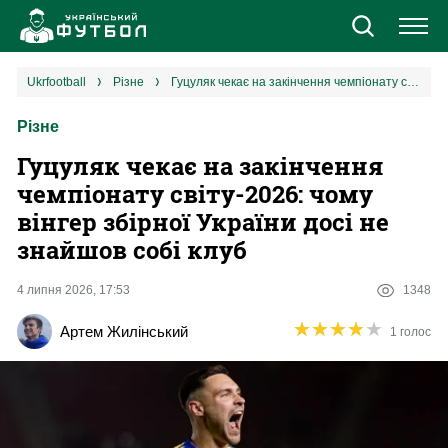
Новини
ukrfootball
різне
Гуцуляк чекає на закінчення чемпіонату світу-2026: чому вінгер збірної України досі не знайшов собі клуб
Різне
Збірна
Гуцуляк чекає на закінчення
Єврокубки
чемпіонату світу-2026: чому
вінгер збірної України досі не
УПЛ
знайшов собі клуб
1 ліга
4 липня 2026, 17:53
1348
★
★
★
★
★
★
★
★
★
★
Артем Жилінський
1 голос
2 ліга
Різне
Букмекери