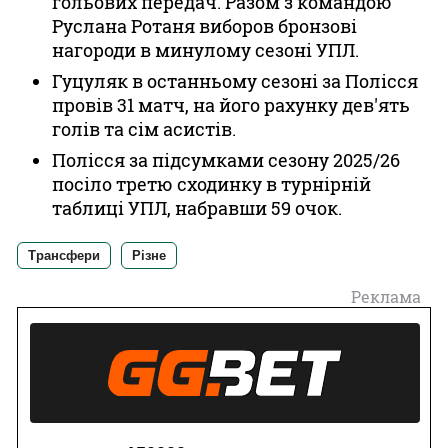
гольових передач. Разом з командою
Руслана Ротаня виборов бронзові
нагороди в минулому сезоні УПЛ.
Гуцуляк в останньому сезоні за Полісся
провів 31 матч, на його рахунку дев'ять
голів та сім асистів.
Полісся за підсумками сезону 2025/26
посіло третю сходинку в турнірній
таблиці УПЛ, набравши 59 очок.
Трансфери
Різне
Реклама