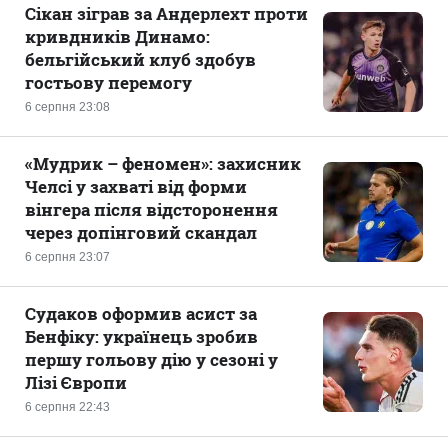
Сікан зіграв за Андерлехт проти
кривдників Динамо:
бельгійський клуб здобув
гостьову перемогу
6 серпня 23:08
«Мудрик – феномен»: захисник
Челсі у захваті від форми
вінгера після відсторонення
через допінговий скандал
6 серпня 23:07
Судаков оформив асист за
Бенфіку: українець зробив
першу гольову дію у сезоні у
Лізі Європи
6 серпня 22:43