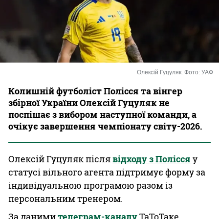
Казино
Олексій Гуцуляк. Фото: УАФ
Колишній футболіст Полісся та вінгер
збірної України Олексій Гуцуляк не
поспішає з вибором наступної команди, а
очікує завершення чемпіонату світу-2026.
Олексій Гуцуляк після
відходу з Полісся
у
статусі вільного агента підтримує форму за
індивідуальною програмою разом із
персональним тренером.
За даними
телеграм-каналу
ТаТоТаке,