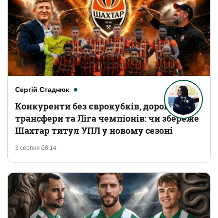
Сергій Стаднюк
Конкуренти без єврокубків, дорогі
трансфери та Ліга чемпіонів: чи збереже
Шахтар титул УПЛ у новому сезоні
3 серпня 08:14