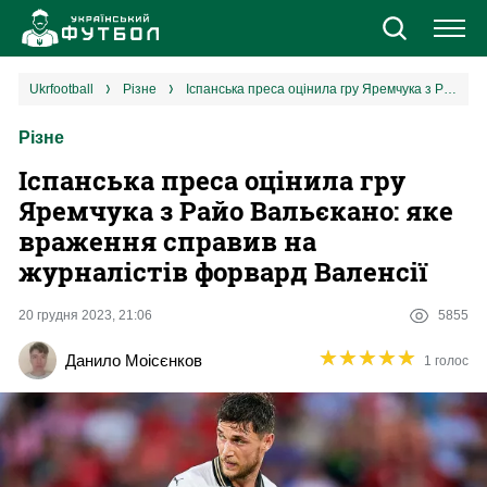
Новини
ukrfootball
різне
Іспанська преса оцінила гру Яремчука з Райо Вальєкано: яке враження справив на журналістів форвард Валенсії
Різне
Збірна
Іспанська преса оцінила гру
Єврокубки
Яремчука з Райо Вальєкано: яке
враження справив на
УПЛ
журналістів форвард Валенсії
1 ліга
20 грудня 2023, 21:06
5855
★
★
★
★
★
★
★
★
★
★
Данило Моісєнков
1 голос
2 ліга
Різне
Букмекери