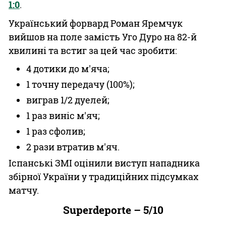
1:0
.
Український форвард Роман Яремчук
вийшов на поле замість Уго Дуро на 82-й
хвилині та встиг за цей час зробити:
4 дотики до м'яча;
1 точну передачу (100%);
виграв 1/2 дуелей;
1 раз виніс м'яч;
1 раз сфолив;
2 рази втратив м'яч.
Іспанські ЗМІ оцінили виступ нападника
збірної України у традиційних підсумках
матчу.
Superdeporte – 5/10