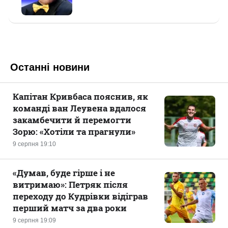
Останні новини
Капітан Кривбаса пояснив, як
команді ван Леувена вдалося
закамбечити й перемогти
Зорю: «Хотіли та прагнули»
9 серпня 19:10
«Думав, буде гірше і не
витримаю»: Петряк після
переходу до Кудрівки відіграв
перший матч за два роки
9 серпня 19:09