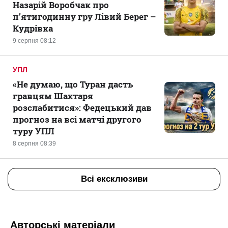
Назарій Воробчак про
п’ятигодинну гру Лівий Берег –
Кудрівка
9 серпня 08:12
УПЛ
«Не думаю, що Туран дасть
гравцям Шахтаря
розслабитися»: Федецький дав
прогноз на всі матчі другого
туру УПЛ
8 серпня 08:39
Всі ексклюзиви
Авторські матеріали