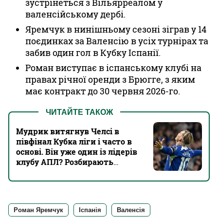
зустрінеться з Вільярреалом у
валенсійському дербі.
Яремчук в нинішньому сезоні зіграв у 14
поєдинках за Валенсію в усіх турнірах та
забив один гол в Кубку Іспанії.
Роман виступає в іспанському клубі на
правах річної оренди з Брюгге, з яким
має контракт до 30 червня 2026-го.
ЧИТАЙТЕ ТАКОЖ
Мудрик витягнув Челсі в
півфінал Кубка ліги і часто в
основі. Він уже один із лідерів
клубу АПЛ? Розбирають
експерти
Роман Яремчук
Іспанія
Валенсія