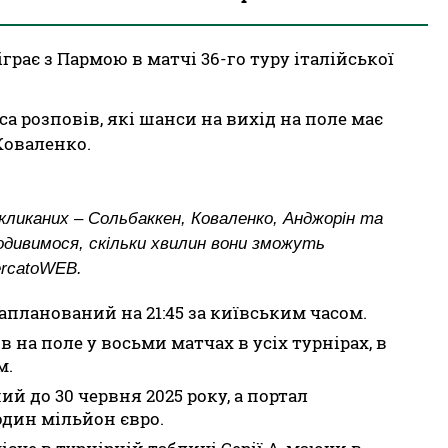
іграє з Пармою в матчі 36-го туру італійської
а розповів, які шанси на вихід на поле має
Коваленко.
ликаних – Сольбаккен, Коваленко, Анджорін та
одивимося, скільки хвилин вони зможуть
rcatoWEB.
планований на 21:45 за київським часом.
на поле у восьми матчах в усіх турнірах, в
м.
й до 30 червня 2025 року, а портал
 один мільйон євро.