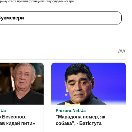
римуйтеся правил (принципів) відповідальної гри
букмекери