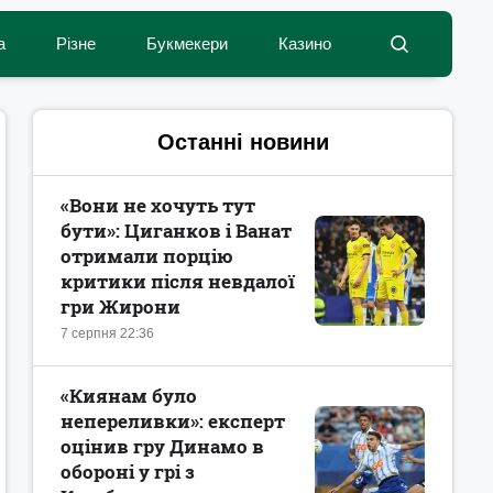
а
Різне
Букмекери
Казино
Останні новини
«Вони не хочуть тут
бути»: Циганков і Ванат
отримали порцію
критики після невдалої
гри Жирони
7 серпня 22:36
«Киянам було
непереливки»: експерт
оцінив гру Динамо в
обороні у грі з