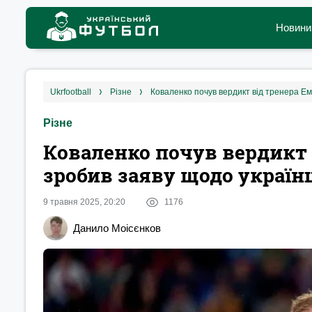
Новини
ukrfootball
різне
Коваленко почув вердикт від тренера Ем
Різне
Коваленко почув вердикт 
зробив заяву щодо україн
9 травня 2025, 20:20
1176
Данило Моісєнков