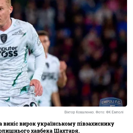
Віктор Коваленко. Фото: ФК Емполі
а виніс вирок українському півзахиснику
 колишнього хавбека Шахтаря.