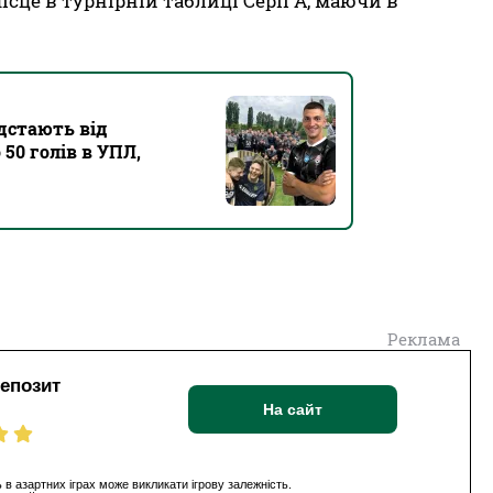
ісце в турнірній таблиці Серії А, маючи в
дстають від
 50 голів в УПЛ,
Реклама
депозит
На сайт
 в азартних іграх може викликати ігрову залежність.