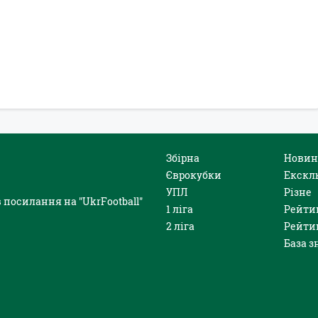
Збірна
Новин
Єврокубки
Екскл
УПЛ
Різне
 посилання на "UkrFootball"
1 ліга
Рейти
2 ліга
Рейти
База з