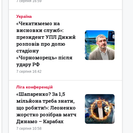
7 серпня 16:59
Україна
«Чекатимемо на
висновки служб»:
президент УПЛ Дикий
розповів про долю
стадіону
«Чорноморець» після
удару РФ
7 серпня 16:42
Ліга конференцій
«Шапаренко? За 1,5
мільйона треба знати,
що робити!»: Леоненко
жорстко розібрав матч
Динамо – Карабах
7 серпня 10:58