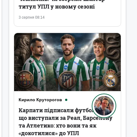
титул УПЛ у новому сезоні
3 серпня 08:14
Кирило Круторогов
Карпати підписали футболістів,
що виступали за Реал, Барселону
та Атлетико: хто вони та як
«докотилися» до УПЛ