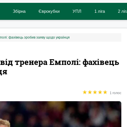
Збірна
Єврокубки
УПЛ
1 ліга
2 ліг
полі: фахівець зробив заяву щодо українця
від тренера Емполі: фахівець
ця
★
★
★
★
★
★
★
★
★
★
1 голос