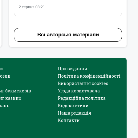
2 серпня 08:21
Всі авторські матеріали
и
Про видання
юзив
Політика конфіденційності
Використання cookies
нг букмекерів
Угода користувача
нг казино
Редакційна політика
нань
Кодекс етики
Наша редакція
Контакти