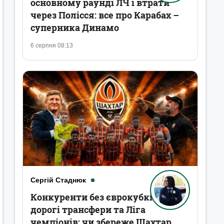
основному раунді ЛЧ і втрати
через Полісся: все про Карабах –
суперника Динамо
6 серпня 08:13
Сергій Стаднюк
Конкуренти без єврокубків,
дорогі трансфери та Ліга
чемпіонів: чи збереже Шахтар