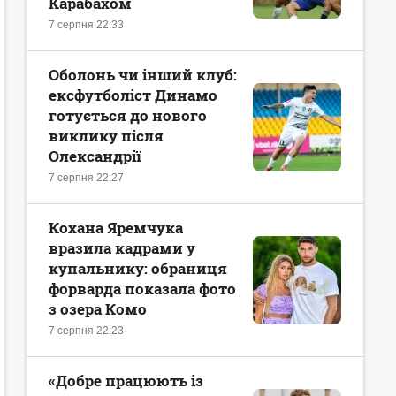
Карабахом
7 серпня 22:33
Оболонь чи інший клуб:
ексфутболіст Динамо
готується до нового
виклику після
Олександрії
7 серпня 22:27
Кохана Яремчука
вразила кадрами у
купальнику: обраниця
форварда показала фото
з озера Комо
7 серпня 22:23
«Добре працюють із