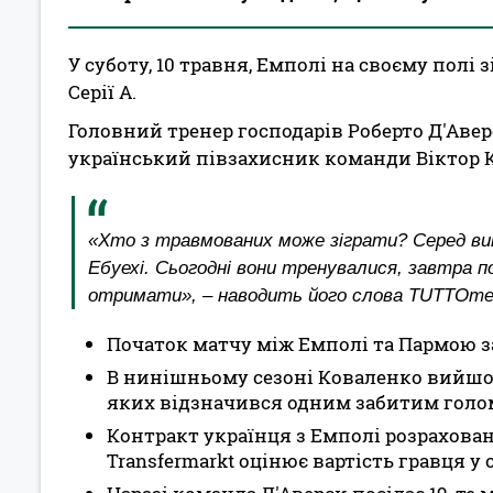
У суботу, 10 травня, Емполі на своєму полі з
Серії А.
Головний тренер господарів Роберто Д'Аверс
український півзахисник команди Віктор 
«Хто з травмованих може зіграти? Серед вик
Ебуехі. Сьогодні вони тренувалися, завтра п
отримати», – наводить його слова TUTTOme
Початок матчу між Емполі та Пармою за
В нинішньому сезоні Коваленко вийшов 
яких відзначився одним забитим голо
Контракт українця з Емполі розраховани
Transfermarkt оцінює вартість гравця у