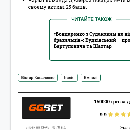
Наразі команда Д'Аверси посідає 19-те м
своєму активі 25 балів.
ЧИТАЙТЕ ТАКОЖ
«Бондаренко з Судаковим не ві
бразильців»: Будківський – про
Бартуловича та Шахтар
Віктор Коваленко
Італія
Емполі
150000 грн за 
9.9
Ліцензія КРАІЛ № 78 від
Участь