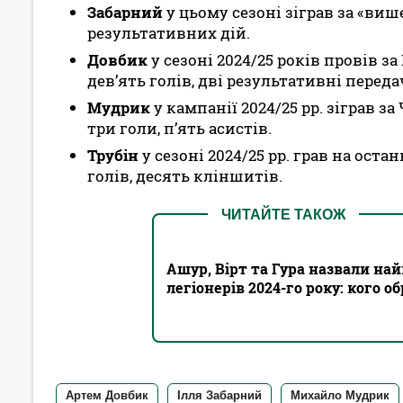
Забарний
у цьому сезоні зіграв за «виш
результативних дій.
Довбик
у сезоні 2024/25 років провів з
дев’ять голів, дві результативні передач
Мудрик
у кампанії 2024/25 рр. зіграв за
три голи, п’ять асистів.
Трубін
у сезоні 2024/25 рр. грав на ост
голів, десять кліншитів.
ЧИТАЙТЕ ТАКОЖ
Ашур, Вірт та Гура назвали на
легіонерів 2024-го року: кого о
Артем Довбик
Ілля Забарний
Михайло Мудрик