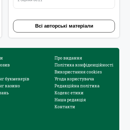
2 серпня 08:21
Всі авторські матеріали
и
Про видання
юзив
Політика конфіденційності
Використання cookies
нг букмекерів
Угода користувача
нг казино
Редакційна політика
нань
Кодекс етики
Наша редакція
Контакти