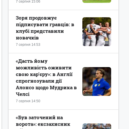
7 серпня 15:06
Зоря продовжує
підписувати гравців: в
клубі представили
новачків
7 серпня 14:53
«Дасть йому
можливість оживити
свою кар'єру»: в Англії
спрогнозували дії
Алонсо щодо Мудрика в
Челсі
7 серпня 14:50
«Був заточений на
ворота»: ексзахисник