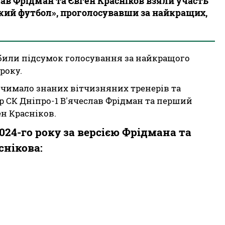
ав Фрідман та Євген Красніков взяли участь
кий футбол», проголосувавши за найкращих,
дбили підсумок голосування за найкращого
 року.
 чимало знаних вітчизняних тренерів та
 СК Дніпро-1 В'ячеслав Фрідман та перший
н Красніков.
024-го року за версією Фрідмана та
снікова: