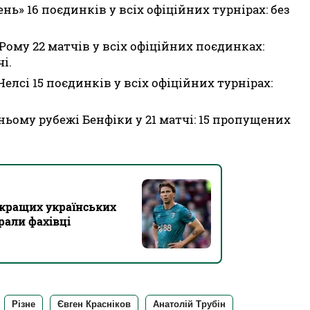
ень» 16 поєдинків у всіх офіційних турнірах: без
а Рому 22 матчів у всіх офіційних поєдинках:
і.
 Челсі 15 поєдинків у всіх офіційних турнірах:
анньому рубежі Бенфіки у 21 матчі: 15 пропущених
йкращих українських
брали фахівці
Різне
Євген Красніков
Анатолій Трубін