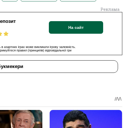
Реклама
депозит
На сайт
 в азартних іграх може викликати ігрову залежність.
римуйтеся правил (принципів) відповідальної гри
букмекери