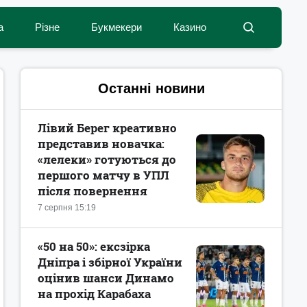
а
Різне
Букмекери
Казино
Останні новини
Лівий Берег креативно
представив новачка:
«лелеки» готуються до
першого матчу в УПЛ
після повернення
7 серпня 15:19
«50 на 50»: ексзірка
Дніпра і збірної України
оцінив шанси Динамо
на прохід Карабаха