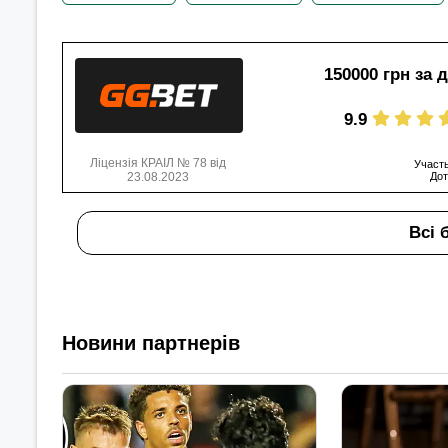
150000 грн за 
9.9
Ліцензія КРАІЛ № 78 від
Участь
23.08.2023
Дот
Всі 