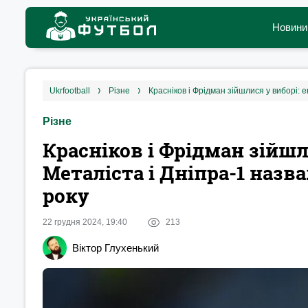
Новини
ukrfootball
різне
Красніков і Фрідман зійшлися у виборі: е
Різне
Красніков і Фрідман зійшл
Металіста і Дніпра-1 назв
року
22 грудня 2024, 19:40
213
Віктор Глухенький