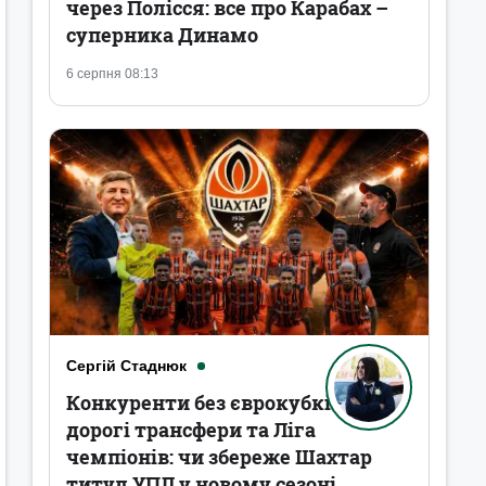
через Полісся: все про Карабах –
суперника Динамо
6 серпня 08:13
Сергій Стаднюк
Конкуренти без єврокубків,
дорогі трансфери та Ліга
чемпіонів: чи збереже Шахтар
титул УПЛ у новому сезоні