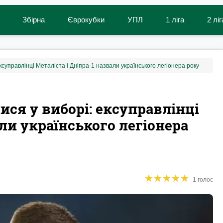
Збірна
Єврокубки
УПЛ
1 ліга
2 ліг
ксуправлінці Металіста і Дніпра-1 назвали українського легіонера року
ися у виборі: ексуправлінці
али українського легіонера
★
★
★
★
★
★
★
★
★
★
1 голос