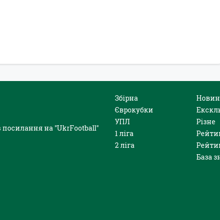
Збірна
Новин
Єврокубки
Екскл
УПЛ
Різне
 посилання на "UkrFootball"
1 ліга
Рейти
2 ліга
Рейти
База з