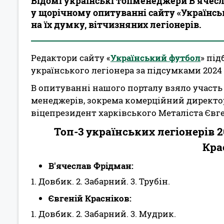
Відомі українські топменеджери В’ячесл
у щорічному опитуванні сайту «Українсь
на їх думку, вітчизняних легіонерів.
Редактори сайту «
Український футбол
» пі
українського легіонера за підсумками 2024
В опитуванні нашого порталу взяло участь
менеджерів, зокрема комерційний директор
віцепрезидент харківського Металіста Євге
Топ-3 українських легіонерів 2
Кра
В'ячеслав Фрідман:
1. Довбик. 2. Забарний. 3. Трубін.
Євгеній Красніков:
1. Довбик. 2. Забарний. 3. Мудрик.