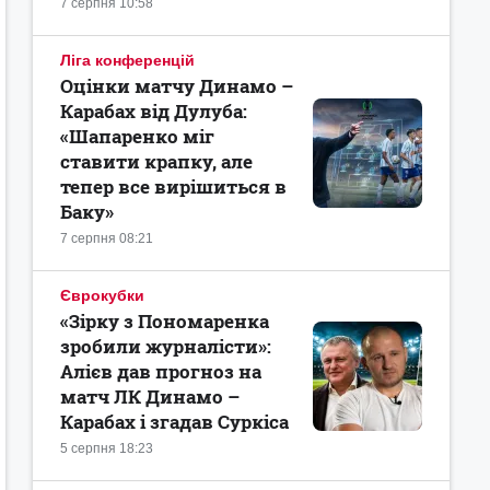
7 серпня 10:58
Ліга конференцій
Оцінки матчу Динамо –
Карабах від Дулуба:
«Шапаренко міг
ставити крапку, але
тепер все вирішиться в
Баку»
7 серпня 08:21
Єврокубки
«Зірку з Пономаренка
зробили журналісти»:
Алієв дав прогноз на
матч ЛК Динамо –
Карабах і згадав Суркіса
5 серпня 18:23