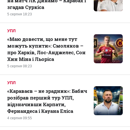
на матч ЛК Динамо – Карабах і
згадав Суркіса
5 серпня 18:23
УПЛ
«Маю довести, що мене тут
можуть купити»: Смоляков –
про Харків, Лос-Анджелес, Сон
Хин Міна і Льоріса
5 серпня 08:23
УПЛ
«Караваєв – не зрадник»: Бабич
розібрав перший тур УПЛ,
відзначивши Карпати,
Фернандеса і Кауана Еліса
4 серпня 09:55