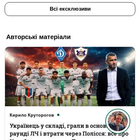
Всі ексклюзиви
Авторські матеріали
Кирило Круторогов
Українець у складі, грали в основному
раунді ЛЧ і втрати через Полісся: все про