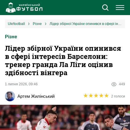
Новини
ukrfootball
різне
Лідер збірної України опинився в сфері інтересів Барселони: тренер гранда Ла Ліги оцінив здібності вінгера
Різне
Збірна
Лідер збірної України опинився
Єврокубки
в сфері інтересів Барселони:
тренер гранда Ла Ліги оцінив
УПЛ
здібності вінгера
1 ліга
1 липня 2026, 09:46
449
★
★
★
★
★
★
★
★
★
★
Артем Жилінський
2 голоси
2 ліга
Різне
Букмекери