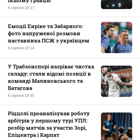
іншому гравцю
6 серпня 19:17
Емоції Енріке та Забарного:
фото напруженої розмови
наставника ПСЖ з українцем
6 серпня 19:14
У Трабзонспорі назріває чистка
складу: стали відомі позиції в
команді Малиновського та
Батагова
6 серпня 18:45
Ріццолі проаналізував роботу
арбітрів у першому турі УПЛ:
розбір матчів за участю Зорі,
Епіцентра і Карпат