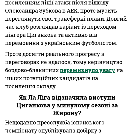
посиленням лінії атаки після відходу
Олександра Зубкова в АЕК, проте мусить
переглянути свої трансферні плани. Довгий
час клуб розглядав варіант із переходом
вінгера Циганкова та активно вів
перемовини з українським футболістом.
Проте досягти реального прогресу в
переговорах не вдалося, тому керівництво
бордово-блакитних
перемикнуло увагу
на
інших потенційних кандидатів на
посилення складу.
Як Ла Ліга відзначила виступи
Циганкова у минулому сезоні за
Жирону?
Нещодавно пресслужба іспанського
чемпіонату опублікувала добірку з