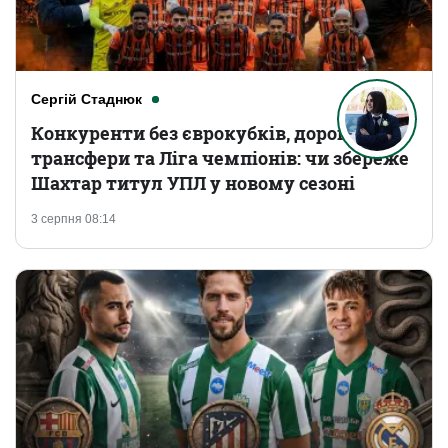
Сергій Стаднюк
Конкуренти без єврокубків, дорогі
трансфери та Ліга чемпіонів: чи збереже
Шахтар титул УПЛ у новому сезоні
3 серпня 08:14