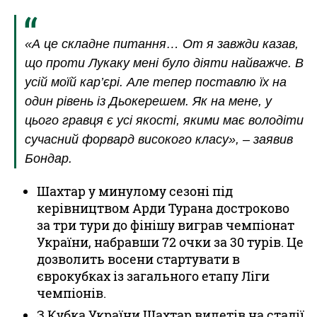
«А це складне питання… От я завжди казав,
що проти Лукаку мені було діяти найважче. В
усій моїй кар’єрі. Але тепер поставлю їх на
один рівень із Дьокерешем. Як на мене, у
цього гравця є усі якості, якими має володіти
сучасний форвард високого класу», – заявив
Бондар.
Шахтар у минулому сезоні під
керівництвом Арди Турана достроково
за три тури до фінішу виграв чемпіонат
України, набравши 72 очки за 30 турів. Це
дозволить восени стартувати в
єврокубках із загального етапу Ліги
чемпіонів.
З Кубка України Шахтар вилетів на стадії