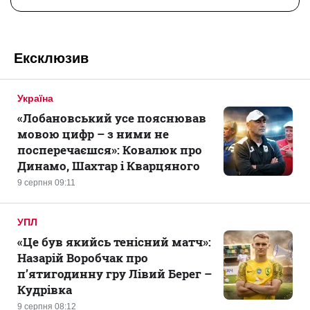
Ексклюзив
Україна
«Лобановський усе пояснював
мовою цифр – з ними не
посперечаєшся»: Ковалюк про
Динамо, Шахтар і Кварцяного
9 серпня 09:11
УПЛ
«Це був якийсь тенісний матч»:
Назарій Воробчак про
п’ятигодинну гру Лівий Берег –
Кудрівка
9 серпня 08:12