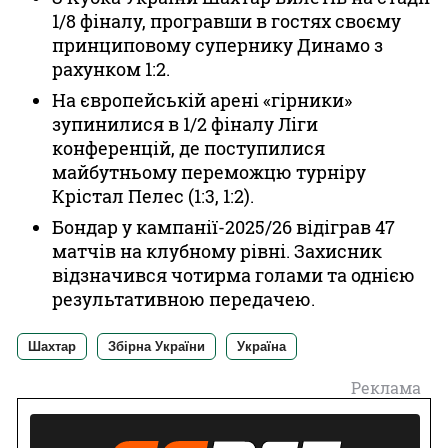
1/8 фіналу, програвши в гостях своєму
принциповому супернику Динамо з
рахунком 1:2.
На європейській арені «гірники»
зупинилися в 1/2 фіналу Ліги
конференцій, де поступилися
майбутньому переможцю турніру
Крістал Пелес (1:3, 1:2).
Бондар у кампанії-2025/26 відіграв 47
матчів на клубному рівні. Захисник
відзначився чотирма голами та однією
результативною передачею.
Шахтар
Збірна України
Україна
Реклама