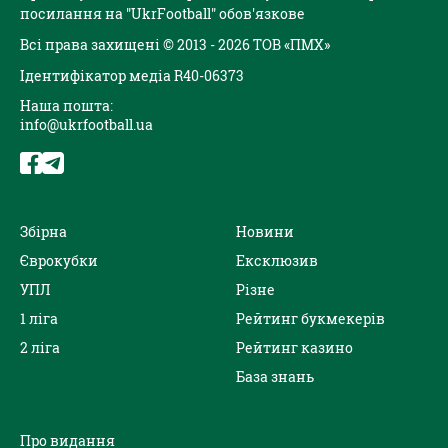
посилання на "UkrFootball" обов'язкове
Всі права захищені © 2013 - 2026 ТОВ «ПМХ»
Ідентифікатор медіа R40-06373
Наша пошта:
info@ukrfootball.ua
Збірна
Новини
Єврокубки
Ексклюзив
УПЛ
Різне
1 ліга
Рейтинг букмекерів
2 ліга
Рейтинг казино
База знань
Про видання