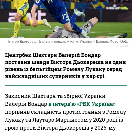
Казино
Віктор Дьокереш і Валерій Бондар у матчі Україна – Швеція. Фото: Getty
Images
Центрбек Шахтаря Валерій Бондар
поставив шведа Віктора Дьокереша на один
рівень із бельгійцем Ромелу Лукаку серед
найскладніших суперників у кар'єрі.
Захисник Шахтаря та збірної України
Валерій Бондар
в інтерв'ю «РБК-Україна»
порівняв складність протистояння з Ромелу
Лукаку та Лаутаро Мартінесом у 2020 році із
грою проти Віктора Дьокереша у 2026-му.