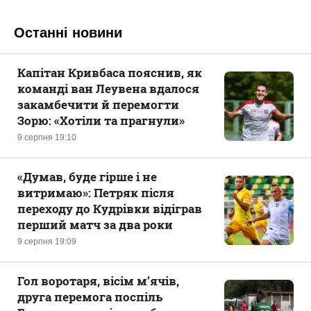
Останні новини
Капітан Кривбаса пояснив, як
команді ван Леувена вдалося
закамбечити й перемогти
Зорю: «Хотіли та прагнули»
9 серпня 19:10
«Думав, буде гірше і не
витримаю»: Петряк після
переходу до Кудрівки відіграв
перший матч за два роки
9 серпня 19:09
Гол воротаря, вісім м’ячів,
друга перемога поспіль