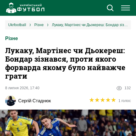
Новини
ukrfootball
різне
Лукаку, Мартінес чи Дьокереш: Бондар зізнався, проти якого форварда якому було найважче грати
Різне
Збірна
Лукаку, Мартінес чи Дьокереш:
Єврокубки
Бондар зізнався, проти якого
форварда якому було найважче
УПЛ
грати
1 ліга
8 липня 2026, 17:40
132
★
★
★
★
★
★
★
★
★
★
Сергій Стаднюк
1 голос
2 ліга
Різне
Букмекери