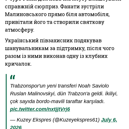
справжній сюрприз. Фанати зустріли
Малиновського прямо біля автомобіля,
привітали його та створили святкову
атмосферу.
Український півзахисник подякував
шанувальникам за підтримку, після чого
разом із ними виконав одну із клубних
кричалок.
Trabzonspor'un yeni transferi Noah Saviolo
Ruslan Malinovskyi, dün Trabzon'a geldi. İkiliyi,
çok sayıda bordo-mavili taraftar karşıladı.
pic.twitter.com/nxtjjtVrj6
— Kuzey Ekspres (@Kuzeyekspres61)
July 6,
2026