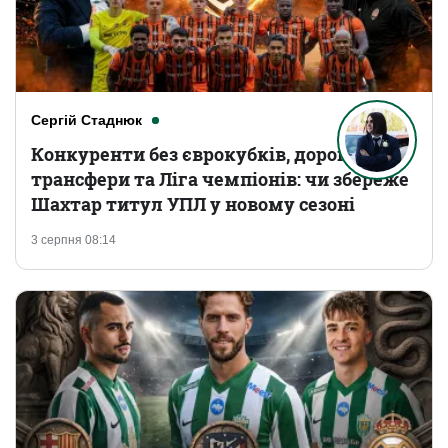
Сергій Стаднюк
Конкуренти без єврокубків, дорогі
трансфери та Ліга чемпіонів: чи збереже
Шахтар титул УПЛ у новому сезоні
3 серпня 08:14