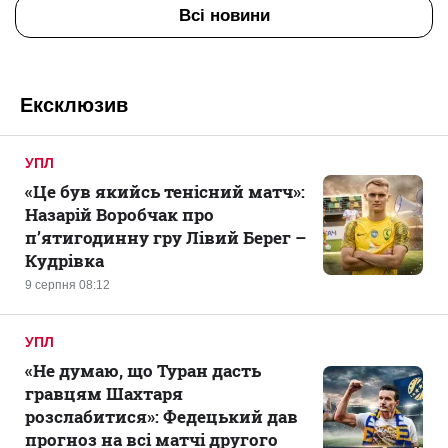
Всі новини
Ексклюзив
УПЛ
«Це був якийсь тенісний матч»:
Назарій Воробчак про
п’ятигодинну гру Лівий Берег –
Кудрівка
9 серпня 08:12
УПЛ
«Не думаю, що Туран дасть
гравцям Шахтаря
розслабитися»: Федецький дав
прогноз на всі матчі другого