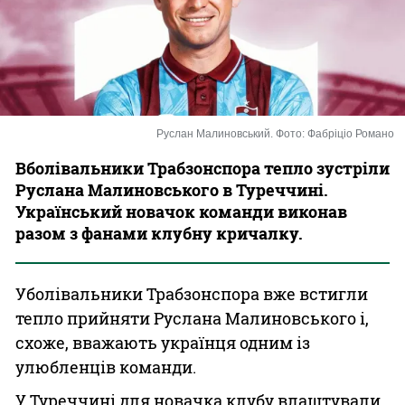
Казино
Руслан Малиновський. Фото: Фабріціо Романо
Вболівальники Трабзонспора тепло зустріли
Руслана Малиновського в Туреччині.
Український новачок команди виконав
разом з фанами клубну кричалку.
Уболівальники Трабзонспора вже встигли
тепло прийняти Руслана Малиновського і,
схоже, вважають українця одним із
улюбленців команди.
У Туреччині для новачка клубу влаштували