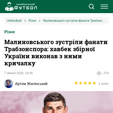
Новини
ukrfootball
різне
Малиновського зустріли фанати Трабзонспора: хавбек збірної України виконав з ними кричалку
Різне
Збірна
Малиновського зустріли фанати
Єврокубки
Трабзонспора: хавбек збірної
України виконав з ними
УПЛ
кричалку
1 ліга
7 липня 2026, 14:45
274
★
★
★
★
★
★
★
★
★
★
Артем Жилінський
1 голос
2 ліга
Різне
Букмекери