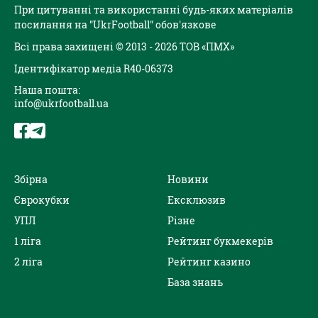
При цитуванні та використанні будь-яких матеріалів
посилання на "UkrFootball" обов'язкове
Всі права захищені © 2013 - 2026 ТОВ «ПМХ»
Ідентифікатор медіа R40-06373
Наша пошта:
info@ukrfootball.ua
Збірна
Новини
Єврокубки
Ексклюзив
УПЛ
Різне
1 ліга
Рейтинг букмекерів
2 ліга
Рейтинг казино
База знань