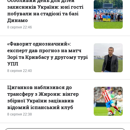
Особливий день для дітей
захисників України: юні гості
побували на стадіоні та базі
Динамо
8 серпня 22:46
«Фаворит однозначний»:
експерт дав прогноз на матч
Зорі та Кривбасу у другому турі
УПЛ
8 серпня 22:40
Циганков наблизився до
трансферу з Жирони: вінгер
збірної України зацікавив
відомий іспанський клуб
8 серпня 22:38