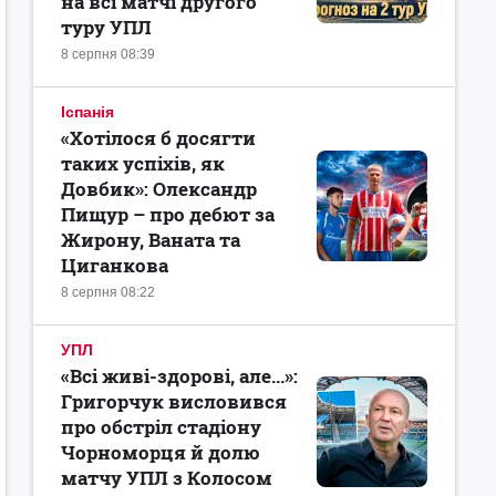
на всі матчі другого
туру УПЛ
8 серпня 08:39
Іспанія
«Хотілося б досягти
таких успіхів, як
Довбик»: Олександр
Пищур – про дебют за
Жирону, Ваната та
Циганкова
8 серпня 08:22
УПЛ
«Всі живі-здорові, але...»:
Григорчук висловився
про обстріл стадіону
Чорноморця й долю
матчу УПЛ з Колосом