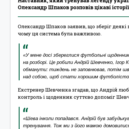
Наставник, який тренував легенду укра
Олександр Шпаков розповів цікаві історії
Олександр Шпаков заявив, що зберіг деякі
чому ця система була важливою.
«У мене досі збереглися футбольні щоденники
на розборі. Це робили Андрій Шевченко, Іго
обманути: тиждень не заповнював, потім шви
над собою, щоб стати хорошим футболісто
Екстренер Шевченка згадав, що Андрій лю
контроль і щоденник суттєво допоміг Шевч
«Шева інколи попадався. Андрій був забудьк
тренування. Тож ми з його мамою домовилися