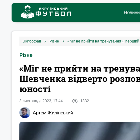
Новини
ukrfootball
різне
«Міг не прийти на тренування»: перший 
Різне
«Міг не прийти на тренув
Шевченка відверто розпов
юності
3 листопада 2023, 17:44
1332
Артем Жилінський