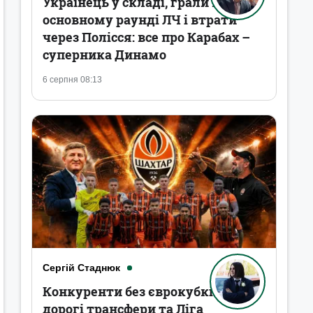
Українець у складі, грали в
основному раунді ЛЧ і втрати
через Полісся: все про Карабах –
суперника Динамо
6 серпня 08:13
Сергій Стаднюк
Конкуренти без єврокубків,
дорогі трансфери та Ліга