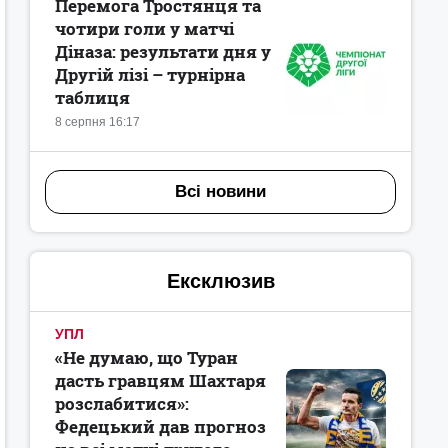
Перемога Тростянця та
чотири голи у матчі
Діназа: результати дня у
Другій лізі – турнірна
таблиця
8 серпня 16:17
Всі новини
Ексклюзив
УПЛ
«Не думаю, що Туран
дасть гравцям Шахтаря
розслабитися»:
Федецький дав прогноз