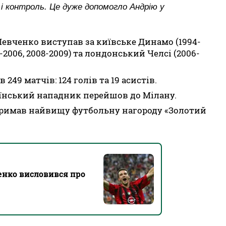
 і контроль. Це дуже допомогло Андрію у
 Шевченко виступав за київське Динамо (1994-
9-2006, 2008-2009) та лондонський Челсі (2006-
 249 матчів: 124 голів та 19 асистів.
раїнський нападник перейшов до Мілану.
отримав найвищу футбольну нагороду «Золотий
енко висловився про