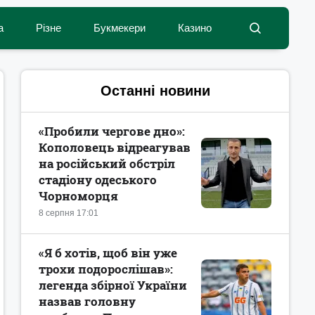
а
Різне
Букмекери
Казино
Останні новини
«Пробили чергове дно»:
Кополовець відреагував
на російський обстріл
стадіону одеського
Чорноморця
8 серпня 17:01
«Я б хотів, щоб він уже
трохи подорослішав»:
легенда збірної України
назвав головну