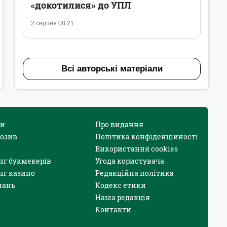
«докотилися» до УПЛ
2 серпня 08:21
Всі авторські матеріали
и
Про видання
юзив
Політика конфіденційності
Використання cookies
нг букмекерів
Угода користувача
нг казино
Редакційна політика
нань
Кодекс етики
Наша редакція
Контакти