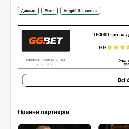
Динамо
Різне
Андрій Шевченко
150000 грн за 
9.9
Ліцензія КРАІЛ № 78 від
Участь
23.08.2023
Дот
Всі 