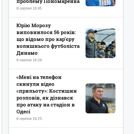
проблему Пономаренка
8 серпня 16:45
Юрію Морозу
виповнилося 56 років:
що відомо про кар’єру
колишнього футболіста
Динамо
8 серпня 16:29
«Мені на телефон
скинули відео
«прильоту»: Костишин
розповів, як дізнався
про атаку на стадіон в
Одесі
8 серпня 16:25