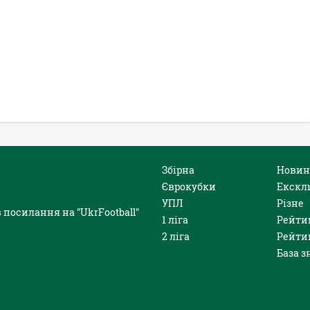
Збірна
Новин
Єврокубки
Екскл
УПЛ
Різне
 посилання на "UkrFootball"
1 ліга
Рейти
2 ліга
Рейти
База з