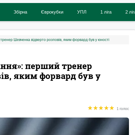
Збірна
Єврокубки
УПЛ
1 ліга
2 ліг
тренер Шевченка відверто розповів, яким форвард був у юності
ання»: перший тренер
ів, яким форвард був у
★
★
★
★
★
★
★
★
★
★
1 голос