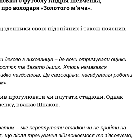
їнського футболу Андрія Шевченка,
 про володаря «Золотого м’яча».
 щоденники своїх підопічних і також пояснив,
 декого з вихованців – де вони отримували оцінки
р Костюк та багато інших. Хтось намагався
дко наздоганяв. Це самооцінка, нагадування роботи
м».
бив прогулювати чи плутати стадіони. Однак
енку, вважає Шпаков.
уватим – міг переплутати стадіон чи не прийти на
, що після тренування зідзвонюємося та з'ясовуємо,