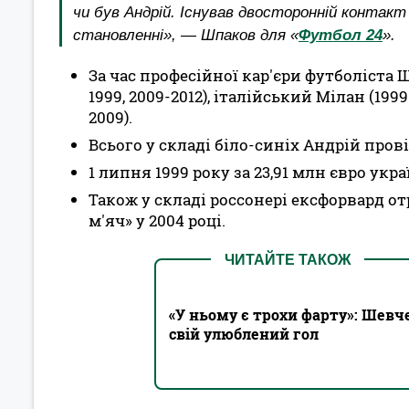
чи був Андрій. Існував двосторонній контакт
становленні», — Шпаков для «
Футбол 24
».
За час професійної кар'єри футболіста
1999, 2009-2012), італійський Мілан (199
2009).
Всього у складі біло-синіх Андрій провів
1 липня 1999 року за 23,91 млн євро ук
Також у складі россонері ексфорвард 
м'яч» у 2004 році.
ЧИТАЙТЕ ТАКОЖ
«У ньому є трохи фарту»: Шевч
свій улюблений гол