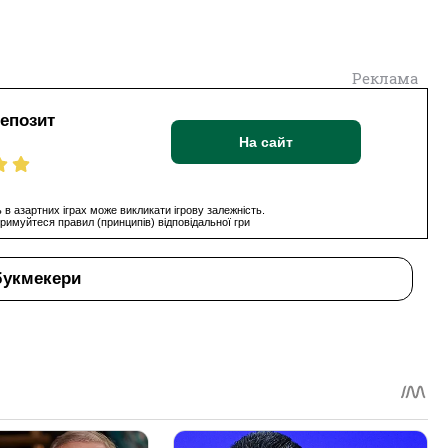
Реклама
депозит
На сайт
 в азартних іграх може викликати ігрову залежність.
римуйтеся правил (принципів) відповідальної гри
букмекери