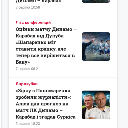
Динамо – Карабах
7 серпня 10:58
Ліга конференцій
Оцінки матчу Динамо –
Карабах від Дулуба:
«Шапаренко міг
ставити крапку, але
тепер все вирішиться в
Баку»
7 серпня 08:21
Єврокубки
«Зірку з Пономаренка
зробили журналісти»:
Алієв дав прогноз на
матч ЛК Динамо –
Карабах і згадав Суркіса
5 серпня 18:23