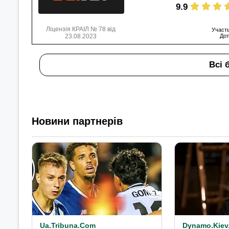
9.9
Ліцензія КРАІЛ № 78 від
Участь
23.08.2023
Дот
Всі 