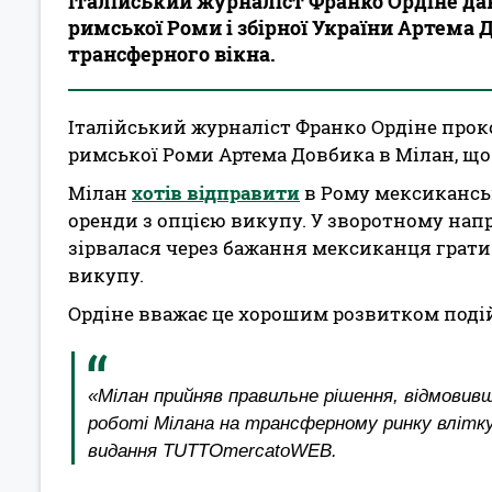
Італійський журналіст Франко Ордіне да
римської Роми і збірної України Артема Д
трансферного вікна.
Італійський журналіст Франко Ордіне прок
римської Роми Артема Довбика в Мілан, що 
Мілан
хотів відправити
в Рому мексикансь
оренди з опцією викупу. У зворотному нап
зірвалася через бажання мексиканця грати 
викупу.
Ордіне вважає це хорошим розвитком подій
«Мілан прийняв правильне рішення, відмовивш
роботі Мілана на трансферному ринку влітку
видання TUTTOmercatoWEB.