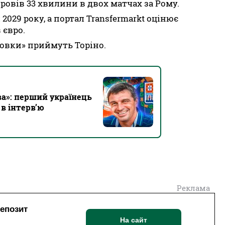
ровів 33 хвилини в двох матчах за Рому.
2029 року, а портал Transfermarkt оцінює
 євро.
«вовки» приймуть Торіно.
ва»: перший українець
 в інтерв’ю
Реклама
депозит
На сайт