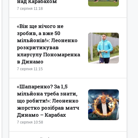
над Карабахом
7 серпня 11:18
«Він ще нічого не
зробив, а вже 50
мільйонів!»: Леоненко
розкритикував
клаусулу Пономаренка
в Динамо
7 серпня 11:15
«Шапаренко? За 1,5
мільйона треба знати,
що робити!»: Леоненко
жорстко розібрав матч
Динамо – Карабах
7 серпня 10:58