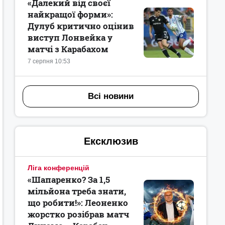
«Далекий від своєї
найкращої форми»:
Дулуб критично оцінив
виступ Лонвейка у
матчі з Карабахом
7 серпня 10:53
Всі новини
Ексклюзив
Ліга конференцій
«Шапаренко? За 1,5
мільйона треба знати,
що робити!»: Леоненко
жорстко розібрав матч