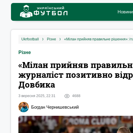
Новини
ukrfootball
різне
«Мілан прийняв правильне рішення»: іта
Різне
«Мілан прийняв правильне
журналіст позитивно відр
Довбика
3 вересня 2025, 22:31
4688
Богдан Чернишевський