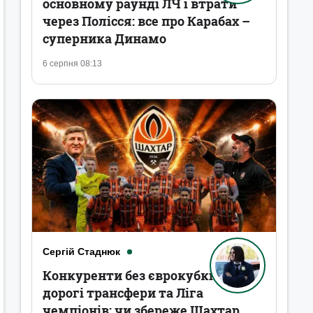
основному раунді ЛЧ і втрати
через Полісся: все про Карабах –
суперника Динамо
6 серпня 08:13
Сергій Стаднюк
Конкуренти без єврокубків,
дорогі трансфери та Ліга
чемпіонів: чи збереже Шахтар