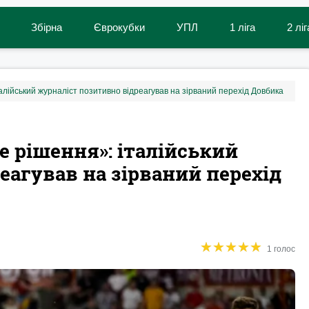
Збірна
Єврокубки
УПЛ
1 ліга
2 ліг
лійський журналіст позитивно відреагував на зірваний перехід Довбика
 рішення»: італійський
еагував на зірваний перехід
★
★
★
★
★
★
★
★
★
★
1 голос