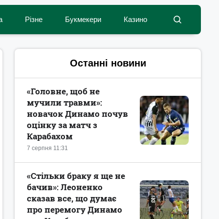
а
Різне
Букмекери
Казино
Останні новини
«Головне, щоб не
мучили травми»:
новачок Динамо почув
оцінку за матч з
Карабахом
7 серпня 11:31
«Стільки браку я ще не
бачив»: Леоненко
сказав все, що думає
про перемогу Динамо