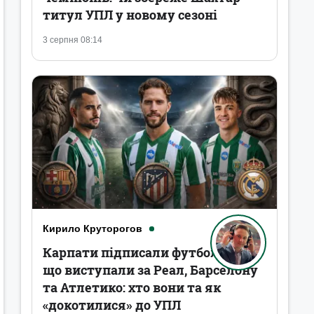
титул УПЛ у новому сезоні
3 серпня 08:14
Кирило Круторогов
Карпати підписали футболістів,
що виступали за Реал, Барселону
та Атлетико: хто вони та як
«докотилися» до УПЛ