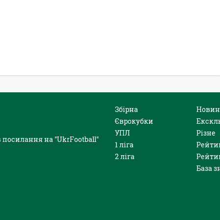
Збірна
Новин
Єврокубки
Екскл
УПЛ
Різне
 посилання на "UkrFootball"
1 ліга
Рейти
2 ліга
Рейти
База з