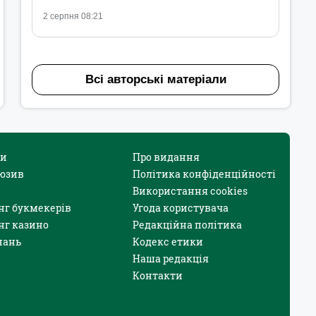
2 серпня 08:21
Всі авторські матеріали
и
Про видання
юзив
Політика конфіденційності
Використання cookies
нг букмекерів
Угода користувача
нг казино
Редакційна політика
нань
Кодекс етики
Наша редакція
Контакти