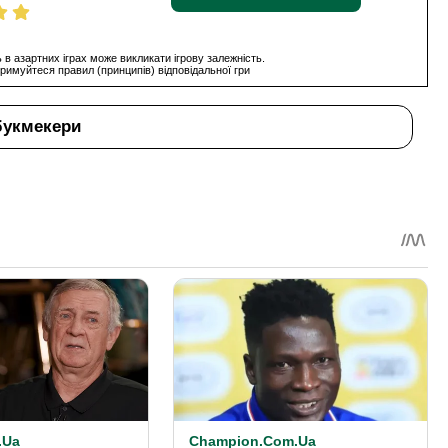
 в азартних іграх може викликати ігрову залежність.
римуйтеся правил (принципів) відповідальної гри
букмекери