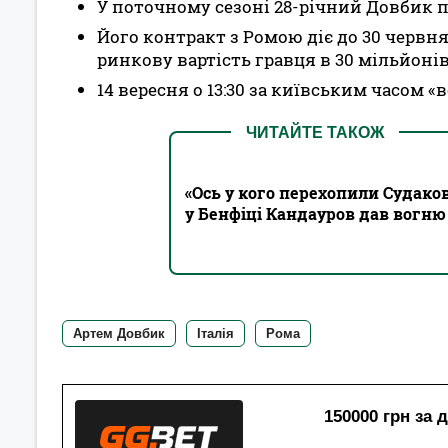
У поточному сезоні 28-річний Довбик п
Його контракт з Ромою діє до 30 червня 
ринкову вартість гравця в 30 мільйонів
14 вересня о 13:30 за київським часом 
ЧИТАЙТЕ ТАКОЖ
«Ось у кого перехопили Судако
у Бенфіці Кандауров дав вогню
Артем Довбик
Італія
Рома
150000 грн за 