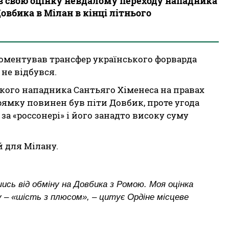
в свою оцінку невдалому переходу нападника
овбика в Мілан в кінці літнього
оментував трансфер українського форварда
не відбувся.
кого нападника Сантьяго Хіменеса на правах
рямку повинен був піти Довбик, проте угода
за «россонері» і його занадто високу суму
 для Мілану.
ись від обміну на Довбика з Ромою. Моя оцінка
 – «шість з плюсом», – цитує Ордіне місцеве