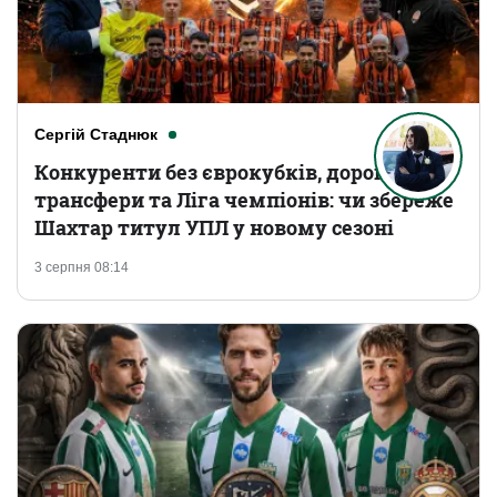
Сергій Стаднюк
Конкуренти без єврокубків, дорогі
трансфери та Ліга чемпіонів: чи збереже
Шахтар титул УПЛ у новому сезоні
3 серпня 08:14