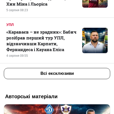
Хин Міна і Льоріса
5 серпня 08:23
УПЛ
«Караваєв – не зрадник»: Бабич
розібрав перший тур УПЛ,
відзначивши Карпати,
Фернандеса і Кауана Еліса
4 серпня 09:55
Всі ексклюзиви
Авторські матеріали