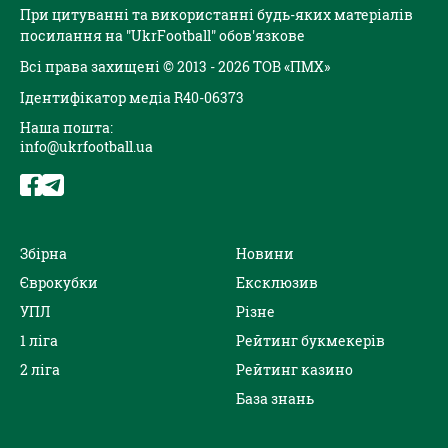
При цитуванні та використанні будь-яких матеріалів
посилання на "UkrFootball" обов'язкове
Всі права захищені © 2013 - 2026 ТОВ «ПМХ»
Ідентифікатор медіа R40-06373
Наша пошта:
info@ukrfootball.ua
Збірна
Новини
Єврокубки
Ексклюзив
УПЛ
Різне
1 ліга
Рейтинг букмекерів
2 ліга
Рейтинг казино
База знань