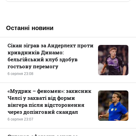
Останні новини
Сікан зіграв за Андерлехт проти
кривдників Динамо:
бельгійський клуб здобув
гостьову перемогу
6 серпня 23:08
«Мудрик – феномен»: захисник
Челсі у захваті від форми
вінгера після відсторонення
через допінговий скандал
6 серпня 23:07