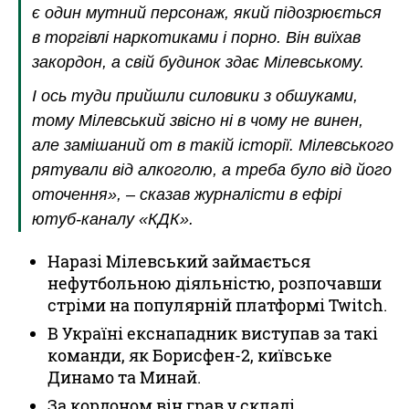
є один мутний персонаж, який підозрюється
в торгівлі наркотиками і порно. Він виїхав
закордон, а свій будинок здає Мілевському.
І ось туди прийшли силовики з обшуками,
тому Мілевський звісно ні в чому не винен,
але замішаний от в такій історії. Мілевського
рятували від алкоголю, а треба було від його
оточення», – сказав журналісти в ефірі
ютуб-каналу «КДК».
Наразі Мілевський займається
нефутбольною діяльністю, розпочавши
стріми на популярній платформі Twitch.
В Україні екснападник виступав за такі
команди, як Борисфен-2, київське
Динамо та Минай.
За кордоном він грав у складі