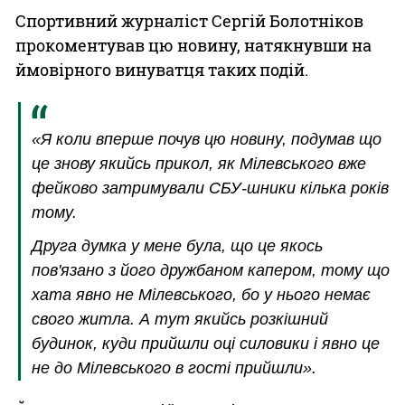
Спортивний журналіст Сергій Болотніков
прокоментував цю новину, натякнувши на
ймовірного винуватця таких подій.
«Я коли вперше почув цю новину, подумав що
це знову якийсь прикол, як Мілевського вже
фейково затримували СБУ-шники кілька років
тому.
Друга думка у мене була, що це якось
пов'язано з його дружбаном капером, тому що
хата явно не Мілевського, бо у нього немає
свого житла. А тут якийсь розкішний
будинок, куди прийшли оці силовики і явно це
не до Мілевського в гості прийшли».