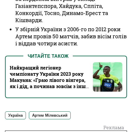
Газіантепспора, Хайдука, Спліта,
Конкордії, Тосно, Динамо-Брест та
Кішварди.
У збірній України з 2006-го по 2012 роки
Артем провів 50 матчів, забив вісім голів
і віддав чотири асисти.
ЧИТАЙТЕ ТАКОЖ
Найкращий легіонер
чемпіонату України 2023 року
Макуана: «Граю лівого вінгера,
як і дід, а починав зовсім з іншої
позиції»
Україна
Артем Мілевський
Реклама