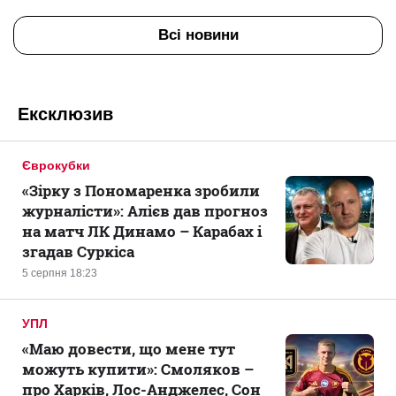
Всі новини
Ексклюзив
Єврокубки
«Зірку з Пономаренка зробили
журналісти»: Алієв дав прогноз
на матч ЛК Динамо – Карабах і
згадав Суркіса
5 серпня 18:23
УПЛ
«Маю довести, що мене тут
можуть купити»: Смоляков –
про Харків, Лос-Анджелес, Сон