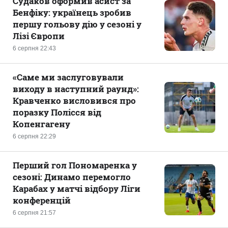
Судаков оформив асист за
Бенфіку: українець зробив
першу гольову дію у сезоні у
Лізі Європи
6 серпня 22:43
«Саме ми заслуговували
виходу в наступний раунд»:
Кравченко висловився про
поразку Полісся від
Копенгагену
6 серпня 22:29
Перший гол Пономаренка у
сезоні: Динамо перемогло
Карабах у матчі відбору Ліги
конференцій
6 серпня 21:57