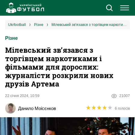
Новини
ukrfootball
різне
Мілевський зв’язався з торгівцем наркотиками і фільмами для дорослих: журналісти розкрили нових друзів Артема
Різне
Збірна
Мілевський зв’язався з
Єврокубки
торгівцем наркотиками і
фільмами для дорослих:
УПЛ
журналісти розкрили нових
друзів Артема
1 ліга
22 січня 2024, 10:59
21007
2 ліга
★
★
★
★
★
★
★
★
★
★
Данило Моісєнков
6 голосів
Різне
Букмекери