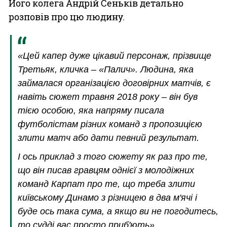
Його колега Андрій Сеньків детально
розповів про цю людину.
«Цей капер дуже цікавий персонаж, прізвище
Третьяк, кличка – «Палич». Людина, яка
займалася організацією договірних матчів, є
навіть сюжет травня 2018 року – він був
тією особою, яка напряму писала
футболістам різних команд з пропозицією
злити матч або дати певний результат.
І ось приклад з того сюжету як раз про те,
що він писав гравцям однієї з молодіжних
команд Карпат про те, що треба злити
київському Динамо з різницею в два м'ячі і
буде ось така сума, а якщо ви не погодитесь,
то судді вас просто приб'ють».