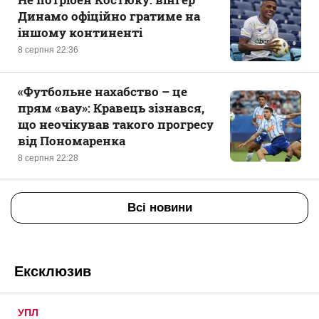
Динамо офіційно гратиме на
іншому континенті
8 серпня 22:36
«Футбольне нахабство – це
прям «вау»: Кравець зізнався,
що неочікував такого прогресу
від Пономаренка
8 серпня 22:28
Всі новини
Ексклюзив
УПЛ