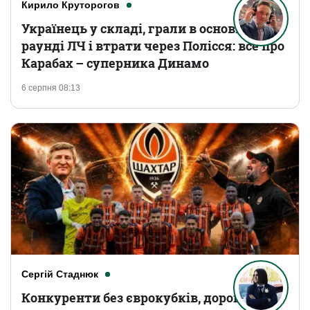
Кирило Круторогов
Українець у складі, грали в основному
раунді ЛЧ і втрати через Полісся: все про
Карабах – суперника Динамо
6 серпня 08:13
Сергій Стаднюк
Конкуренти без єврокубків, дорогі