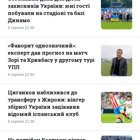
захисників України: юні гості
побували на стадіоні та базі
Динамо
8 серпня 22:46
«Фаворит однозначний»:
експерт дав прогноз на матч
Зорі та Кривбасу у другому турі
УПЛ
8 серпня 22:40
Циганков наблизився до
трансферу з Жирони: вінгер
збірної України зацікавив
відомий іспанський клуб
8 серпня 22:38
Не потрібен Костюку: вінгер