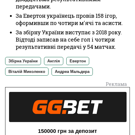
передачами.
За Евертон українець провів 158 ігор,
оформивши по чотири м'ячі та асисти.
За збірну України виступає з 2018 року.
Відтоді записав на себе гол і чотири
результативні передачі у 54 матчах.
Збірна України
Англія
Евертон
Віталій Миколенко
Андреа Мальдера
Реклама
150000 грн за депозит