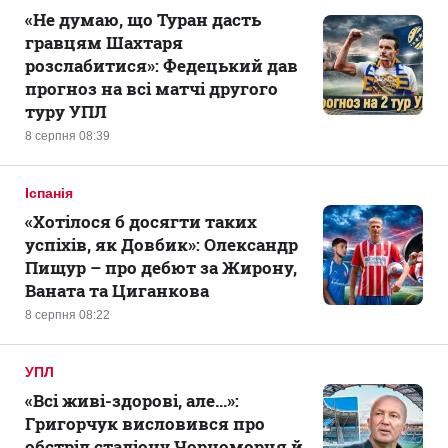
«Не думаю, що Туран дасть
гравцям Шахтаря
розслабитися»: Федецький дав
прогноз на всі матчі другого
туру УПЛ
8 серпня 08:39
Іспанія
«Хотілося б досягти таких
успіхів, як Довбик»: Олександр
Пищур – про дебют за Жирону,
Ваната та Циганкова
8 серпня 08:22
УПЛ
«Всі живі-здорові, але...»:
Григорчук висловився про
обстріл стадіону Чорноморця й