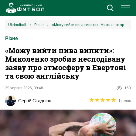
Новини
ukrfootball
різне
«Можу вийти пива випити»: Миколенко зробив несподівану заяву про атмосферу в Евертоні та свою англійську
Різне
Збірна
«Можу вийти пива випити»:
Єврокубки
Миколенко зробив несподівану
заяву про атмосферу в Евертоні
УПЛ
та свою англійську
1 ліга
29 червня 2026, 09:48
160
★
★
★
★
★
★
★
★
★
★
Сергій Стаднюк
1 голос
2 ліга
Різне
Букмекери