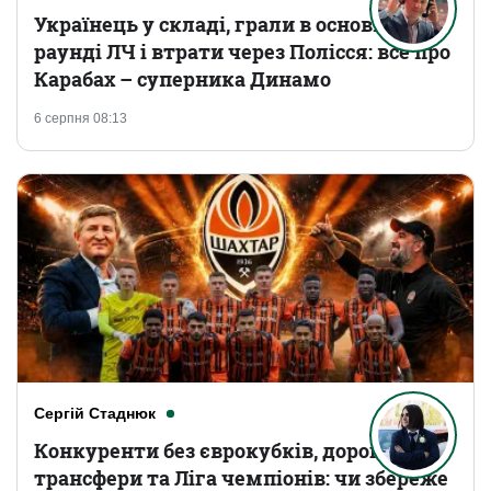
Українець у складі, грали в основному
раунді ЛЧ і втрати через Полісся: все про
Карабах – суперника Динамо
6 серпня 08:13
Сергій Стаднюк
Конкуренти без єврокубків, дорогі
трансфери та Ліга чемпіонів: чи збереже