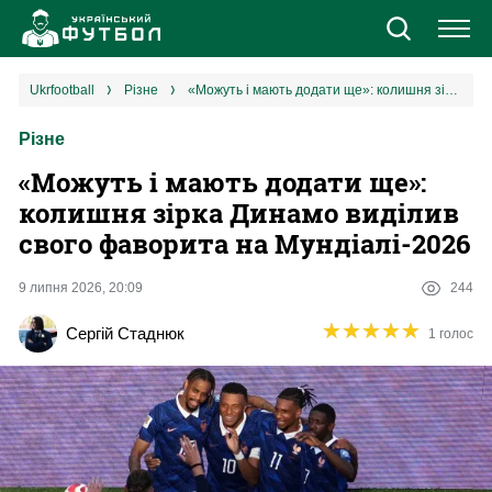
Новини
ukrfootball
різне
«‎Можуть і мають додати ще»: колишня зірка Динамо виділив свого фаворита на Мундіалі-2026
Різне
Збірна
«‎Можуть і мають додати ще»:
Єврокубки
колишня зірка Динамо виділив
свого фаворита на Мундіалі-2026
УПЛ
9 липня 2026, 20:09
244
1 ліга
★
★
★
★
★
★
★
★
★
★
Сергій Стаднюк
1 голос
2 ліга
Різне
Букмекери