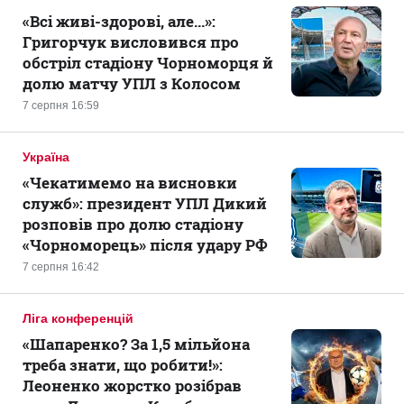
«Всі живі-здорові, але...»:
Григорчук висловився про
обстріл стадіону Чорноморця й
долю матчу УПЛ з Колосом
7 серпня 16:59
Україна
«Чекатимемо на висновки
служб»: президент УПЛ Дикий
розповів про долю стадіону
«Чорноморець» після удару РФ
7 серпня 16:42
Ліга конференцій
«Шапаренко? За 1,5 мільйона
треба знати, що робити!»:
Леоненко жорстко розібрав