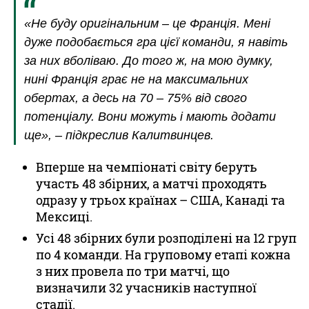
«Не буду оригінальним – це Франція. Мені
дуже подобається гра цієї команди, я навіть
за них вболіваю. До того ж, на мою думку,
нині Франція грає не на максимальних
обертах, а десь на 70 – 75% від свого
потенціалу. Вони можуть і мають додати
ще», – підкреслив Калитвинцев.
Вперше на чемпіонаті світу беруть
участь 48 збірних, а матчі проходять
одразу у трьох країнах – США, Канаді та
Мексиці.
Усі 48 збірних були розподілені на 12 груп
по 4 команди. На груповому етапі кожна
з них провела по три матчі, що
визначили 32 учасників наступної
стадії.