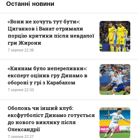
Останні новини
«Вони не хочуть тут бути»:
Циганков і Ванат отримали
порцію критики після невдалої
гри Жирони
7 серпня 22:36
«Киянам було непереливки»:
експерт оцінив гру Динамо в
обороні у грі з Карабахом
7 серпня 22:33
Оболонь чи інший клуб:
ексфутболіст Динамо готується
до нового виклику після
Олександрії
7 серпня 22:27