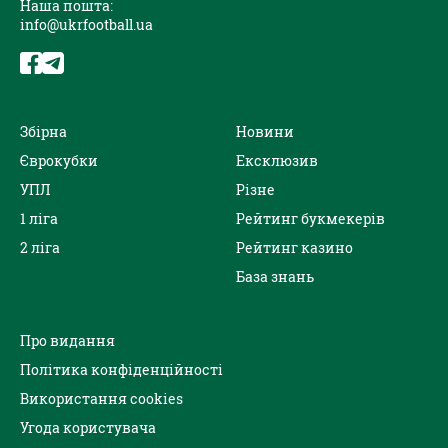
Наша пошта:
info@ukrfootball.ua
Збірна
Новини
Єврокубки
Ексклюзив
УПЛ
Різне
1 ліга
Рейтинг букмекерів
2 ліга
Рейтинг казино
База знань
Про видання
Політика конфіденційності
Використання cookies
Угода користувача