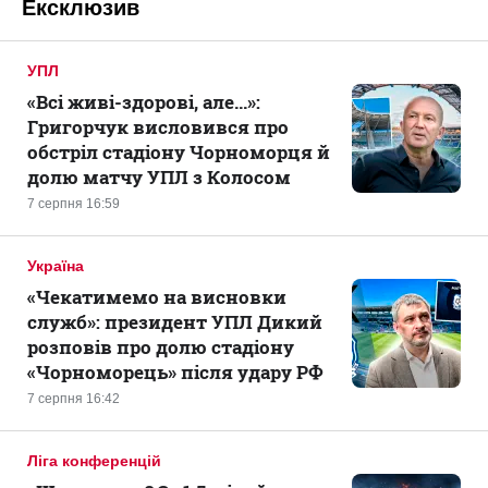
Ексклюзив
УПЛ
«Всі живі-здорові, але...»:
Григорчук висловився про
обстріл стадіону Чорноморця й
долю матчу УПЛ з Колосом
7 серпня 16:59
Україна
«Чекатимемо на висновки
служб»: президент УПЛ Дикий
розповів про долю стадіону
«Чорноморець» після удару РФ
7 серпня 16:42
Ліга конференцій