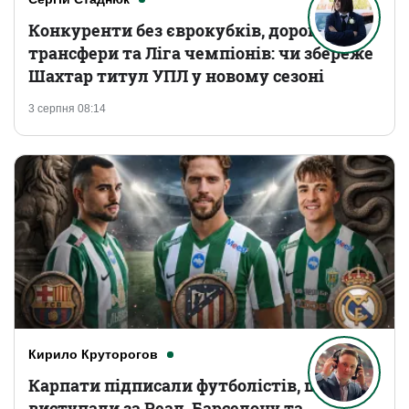
Конкуренти без єврокубків, дорогі
трансфери та Ліга чемпіонів: чи збереже
Шахтар титул УПЛ у новому сезоні
3 серпня 08:14
Кирило Круторогов
Карпати підписали футболістів, що
виступали за Реал, Барселону та