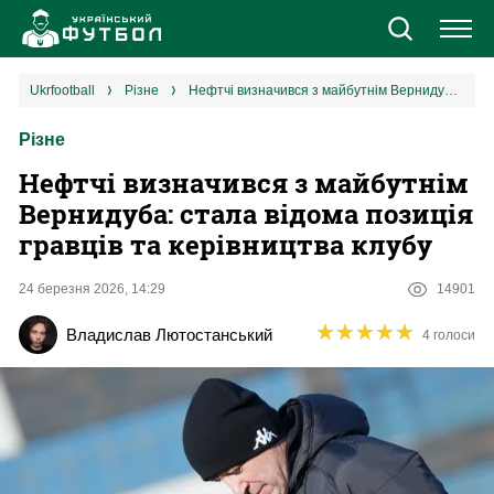
Новини
ukrfootball
різне
Нефтчі визначився з майбутнім Вернидуба: стала відома позиція гравців та керівництва клубу
Різне
Збірна
Нефтчі визначився з майбутнім
Єврокубки
Вернидуба: стала відома позиція
гравців та керівництва клубу
УПЛ
24 березня 2026, 14:29
14901
1 ліга
★
★
★
★
★
★
★
★
★
★
Владислав Лютостанський
4 голоси
2 ліга
Різне
Букмекери