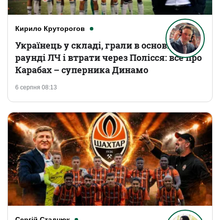
Кирило Круторогов
Українець у складі, грали в основному
раунді ЛЧ і втрати через Полісся: все про
Карабах – суперника Динамо
6 серпня 08:13
Сергій Стаднюк