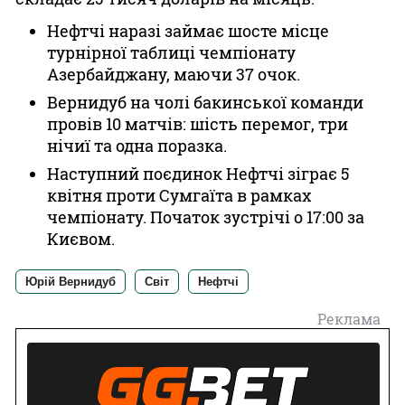
Нефтчі наразі займає шосте місце
турнірної таблиці чемпіонату
Азербайджану, маючи 37 очок.
Вернидуб на чолі бакинської команди
провів 10 матчів: шість перемог, три
нічиї та одна поразка.
Наступний поєдинок Нефтчі зіграє 5
квітня проти Сумгаїта в рамках
чемпіонату. Початок зустрічі о 17:00 за
Києвом.
Юрій Вернидуб
Світ
Нефтчі
Реклама