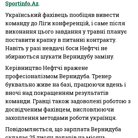
Sportinfo.Аz
.
Український фахівець пообіцяв вивести
команду до Ліги конференцій, і саме після
виконання цього завдання у травні планує
поставити крапку в питанні контракту.
Навіть у разі невдачі боси Нефтчі не
збираються шукати Вернидубу заміну.
Керівництво Нефтчі вражене
професіоналізмом Вернидуба. Тренер
буквально живе на базі, працюючи вдень і
вночі над покращенням результатів
команди. Гравці також задоволені роботою з
досвідченим фахівцем, висловлюючи
захоплення методами роботи українця.
Повідомляється, що зарплата Вернидуба
складає 25 тисяч доларів на місяць.